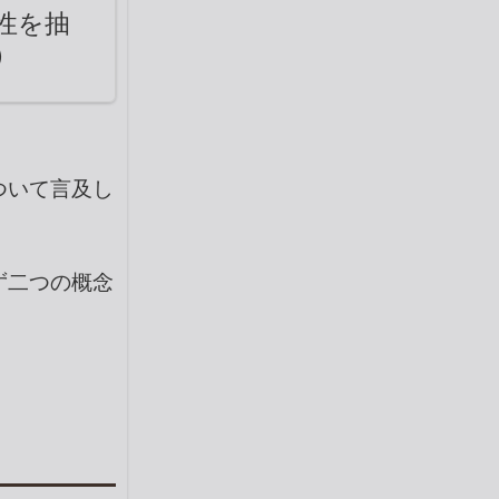
性を抽
）
ついて言及し
ず二つの概念