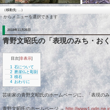
↑ からメニューを選択できます
2018年11月26日
青野文昭氏の「表現のみち・お
目次
[
非表示
]
1
石について
2
磨崖仏と彫刻
3
積石
4
おわりに
芸術家の青野文昭氏のホームページに、「表現のみ
青野文昭氏のホームページ →
http://www1.odn.ne.j