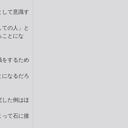
として意識す
しての人」と
ることにな
識をするため
とになるだろ
究した例はほ
よって石に接