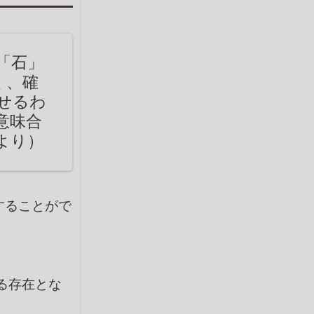
「石」
く、確
せるわ
意味合
より）
することがで
る存在とな