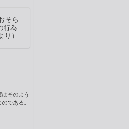
おそら
の行為
より）
。
実はそのよう
なのである。