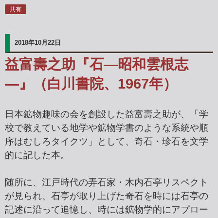
共有
2018年10月22日
益富壽之助『石―昭和雲根志
―』（白川書院、1967年）
日本鉱物趣味の会を創設した益富壽之助が、「学
校で教えている地学や鉱物学書のような系統や順
序はむしろタイクツ」として、奇石・珍石を文学
的に記した本。
随所に、江戸時代の弄石家・木内石亭リスペクト
が見られ、石亭が取り上げた奇石を時には石亭の
記述に沿って追憶し、時には鉱物学的にアプロー