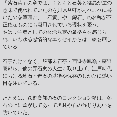
「紫石英」の章では、もともと石英と結晶が逆の
意味で使われていたのを貝原益軒があべこべに書
いたのを筆頭に、「石黄」や「錦石」の名称が不
正確なものにも濫用されている現状を憂う。
やはり学者としての概念規定の厳格さを感じら
れ、いわゆる感情的なエッセイからは一線を画し
ている。
石亭だけでなく、服部未石亭・西遊寺鳳嶺・森野
賽郭ら、他の弄石家の人生も取り上げ、江戸時代
における珍石・奇石の基準や保存のしかたに熱い
目を注いでいる。
たとえば、森野賽郭の石のコレクション箱は、各
石の上に蓋がしてあって名札や石の混じりあいを
防いでいた。