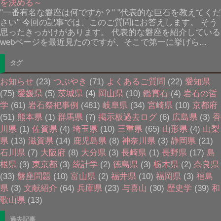
を決める～
"一番有名な磐座は何ですか？" "代表的な巨石を教えてくだ
さい" 今回の記事では、このご質問にお答えします。 そう
思ったきっかけがあります。 代表的な磐座を紹介している
webページを最近見たのですが、そこで第一に挙げら...
タグ
お知らせ
(23)
つぶやき
(71)
よくあるご質問
(22)
愛知県
(75)
愛媛県
(5)
茨城県
(4)
岡山県
(10)
鑑賞石
(4)
岩石の哲
学
(61)
岩石祭祀事例
(481)
岐阜県
(34)
宮崎県
(10)
京都府
(51)
熊本県
(1)
群馬県
(7)
掲示板過去ログ
(6)
広島県
(3)
香
川県
(1)
佐賀県
(4)
埼玉県
(10)
三重県
(65)
山形県
(4)
山梨
県
(13)
滋賀県
(14)
鹿児島県
(8)
神奈川県
(3)
静岡県
(21)
石川県
(7)
大阪府
(8)
大分県
(3)
長崎県
(1)
長野県
(17)
島
根県
(3)
東京都
(3)
統計学
(2)
徳島県
(3)
栃木県
(2)
奈良県
(33)
磐座問題
(10)
富山県
(2)
福井県
(10)
福岡県
(3)
福島
県
(3)
文献紹介
(64)
兵庫県
(23)
与喜山
(30)
歴史学
(39)
和
歌山県
(13)
過去記事