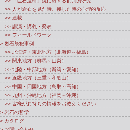
>> 「巨石遺構」説に対する批判的研究
>> 人が岩石を見た時、接した時の心理的反応
>> 連載
>> 講演・講義・発表
>> フィールドワーク
> 岩石祭祀事例
>> 北海道・東北地方（北海道～福島）
>> 関東地方（群馬～山梨）
>> 北陸・中部地方（新潟～愛知）
>> 近畿地方（三重～和歌山）
>> 中国・四国地方（鳥取～高知）
>> 九州・沖縄地方（福岡～沖縄）
>> 皆様がお持ちの情報をお教えください
> 岩石の哲学
> カタログ
> お問い合わせ