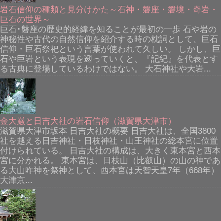
岩石信仰の種類と見分けかた～石神・磐座・磐境・奇岩・
巨石の世界～
巨石･磐座の歴史的経緯を知ることが最初の一歩 石や岩の
神秘性や古代の自然信仰を紹介する時の枕詞として、巨石
信仰・巨石祭祀という言葉が使われて久しい。 しかし、巨
石や巨岩という表現を遡っていくと、『記紀』を代表とす
る古典に登場しているわけではない。 大石神社や大岩...
金大巌と日吉大社の岩石信仰（滋賀県大津市）
滋賀県大津市坂本 日吉大社の概要 日吉大社は、全国3800
社を越える日吉神社・日枝神社・山王神社の総本宮に位置
付けられている。 日吉大社の構成は、大きく東本宮と西本
宮に分かれる。 東本宮は、日枝山（比叡山）の山の神であ
る大山咋神を祭神として、西本宮は天智天皇7年（668年）
大津京...