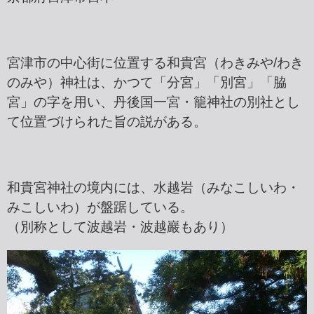
宮津市の中心街に位置する和貴宮（わきみや/わき
のみや）神社は、かつて「分宮」「別宮」「脇
宮」の字を用い、丹後国一宮・籠神社の別社とし
て位置づけられた旨の説がある。
和貴宮神社の境内には、水越岩（みなこしいわ・
みこしいわ）が盤踞している。
（別称として波越岩・波越巖もあり）