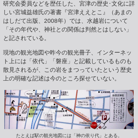
研究会委員などを歴任した、宮津の歴史･文化に詳
しい宮城益雄氏の著書『宮津ええとこ』（あまの
はしだて出版、2008年）では、水越岩について
「その年代や、神社との関係は判然とはしない」
と記されている。
現地の観光地図や昨今の観光冊子、インターネッ
ト上には「依代」「磐座」と記載しているものも
散見されるが、この岩をまつっていたという歴史
上の明確な記述は今のところ探せていない。
たとえば駅の観光地図には「神の依り代」とある。