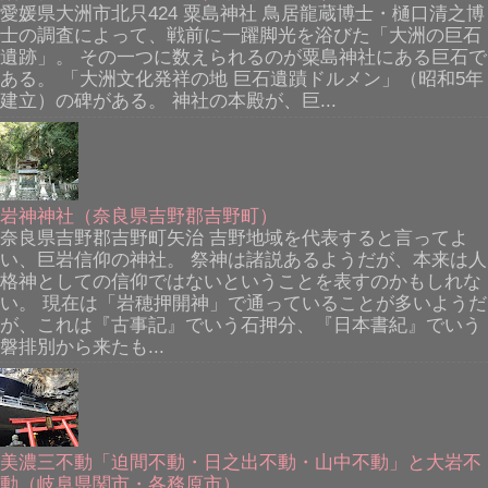
愛媛県大洲市北只424 粟島神社 鳥居龍蔵博士・樋口清之博
士の調査によって、戦前に一躍脚光を浴びた「大洲の巨石
遺跡」。 その一つに数えられるのが粟島神社にある巨石で
ある。 「大洲文化発祥の地 巨石遺蹟ドルメン」（昭和5年
建立）の碑がある。 神社の本殿が、巨...
岩神神社（奈良県吉野郡吉野町）
奈良県吉野郡吉野町矢治 吉野地域を代表すると言ってよ
い、巨岩信仰の神社。 祭神は諸説あるようだが、本来は人
格神としての信仰ではないということを表すのかもしれな
い。 現在は「岩穂押開神」で通っていることが多いようだ
が、これは『古事記』でいう石押分、『日本書紀』でいう
磐排別から来たも...
美濃三不動「迫間不動・日之出不動・山中不動」と大岩不
動（岐阜県関市・各務原市）