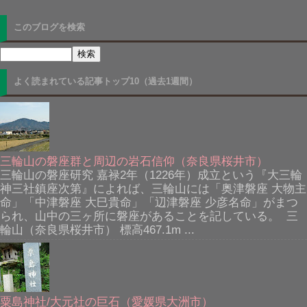
このブログを検索
よく読まれている記事トップ10（過去1週間）
三輪山の磐座群と周辺の岩石信仰（奈良県桜井市）
三輪山の磐座研究 嘉禄2年（1226年）成立という『大三輪
神三社鎮座次第』によれば、三輪山には「奥津磐座 大物主
命」「中津磐座 大巳貴命」「辺津磐座 少彦名命」がまつ
られ、山中の三ヶ所に磐座があることを記している。 三
輪山（奈良県桜井市） 標高467.1m ...
粟島神社/大元社の巨石（愛媛県大洲市）