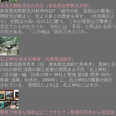
天河大辨財天社の天石（奈良県吉野郡天川村）
奈良県吉野郡天川村坪内107 「鎮守の杜、琵琶山の磐座に
辨財天が鎮まり、古より多くの歴史を有す」（社頭掲示よ
り） 社殿は小高い丘の上に建つ。 これが琵琶山で磐座と
見立てたものだろうか。 当社には「天石」と呼ばれる四つ
の石がある。 「この地は『四石三水八ツの...
石上神社/舟木石神座（兵庫県淡路市）
兵庫県淡路市舟木（旧・津名郡北淡町仁井舟木） 荒神と日
の出の祭祀 淡路の郷土史家の濱岡きみ子氏「石上神社」
（谷川健一編『日本の神々 神社と聖地 第3巻 摂津･河内･
和泉･淡路』白水社、1984年）に、石上神社の概要が紹介
されている。 濱岡氏によれば、石上神社には大小...
磐座で有名な場所はどこですか？～磐座巨石本から決定版