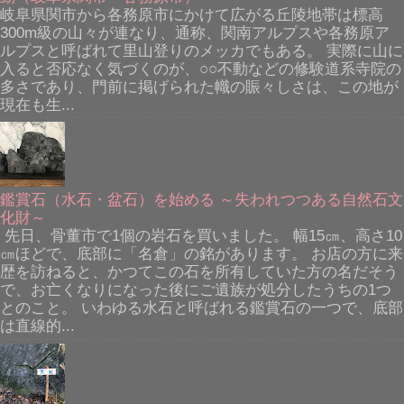
岐阜県関市から各務原市にかけて広がる丘陵地帯は標高
300m級の山々が連なり、通称、関南アルプスや各務原ア
ルプスと呼ばれて里山登りのメッカでもある。 実際に山に
入ると否応なく気づくのが、○○不動などの修験道系寺院の
多さであり、門前に掲げられた幟の賑々しさは、この地が
現在も生...
鑑賞石（水石・盆石）を始める ～失われつつある自然石文
化財～
先日、骨董市で1個の岩石を買いました。 幅15㎝、高さ10
㎝ほどで、底部に「名倉」の銘があります。 お店の方に来
歴を訪ねると、かつてこの石を所有していた方の名だそう
で、お亡くなりになった後にご遺族が処分したうちの1つ
とのこと。 いわゆる水石と呼ばれる鑑賞石の一つで、底部
は直線的...