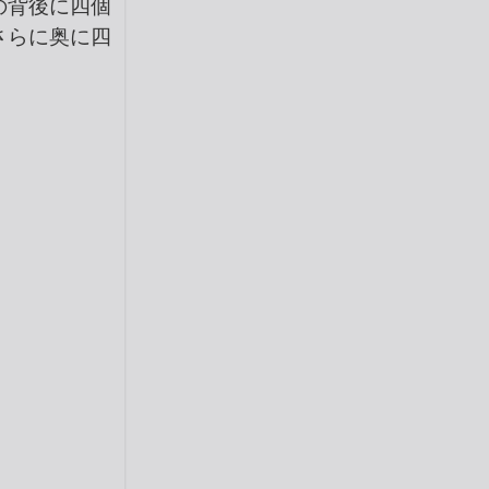
の背後に四個
さらに奥に四
。