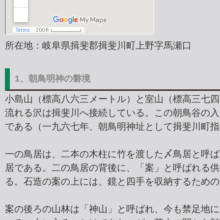
所在地：岐阜県揖斐郡揖斐川町上野字馬瀬口
1、朝鳥明神の磐境
小島山（標高八六三メートル）と室山（標高三七四
流れる沢は揖斐川へ接続している。この朝鳥谷の入
である（一九六七年、朝鳥明神址として揖斐川町指
一の鳥居は、二本の木柱に竹を渡した〆鳥居と呼ば
居である。二の鳥居の背後に、「案」と呼ばれる供
る。石造の案の上には、鏡と四手を収納するための
案の後ろの山林は「神山」と呼ばれ、今も禁足地に