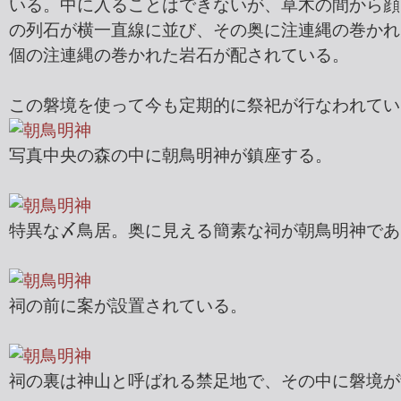
いる。中に入ることはできないが、草木の間から顔
の列石が横一直線に並び、その奥に注連縄の巻かれ
個の注連縄の巻かれた岩石が配されている。
この磐境を使って今も定期的に祭祀が行なわれてい
写真中央の森の中に朝鳥明神が鎮座する。
特異な〆鳥居。奥に見える簡素な祠が朝鳥明神であ
祠の前に案が設置されている。
祠の裏は神山と呼ばれる禁足地で、その中に磐境が