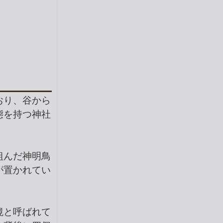
おり、谷から
態を持つ神社
組んだ神明鳥
が置かれてい
境と呼ばれて