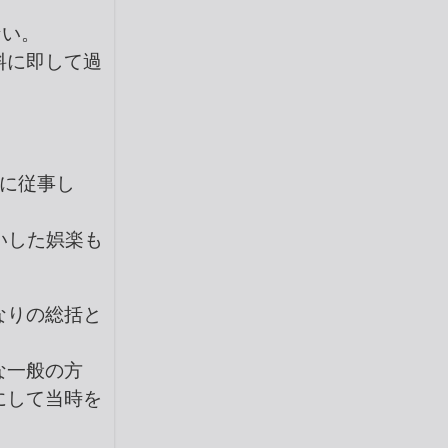
ない。
料に即して過
に従事し
いした娯楽も
なりの総括と
な一般の方
にして当時を