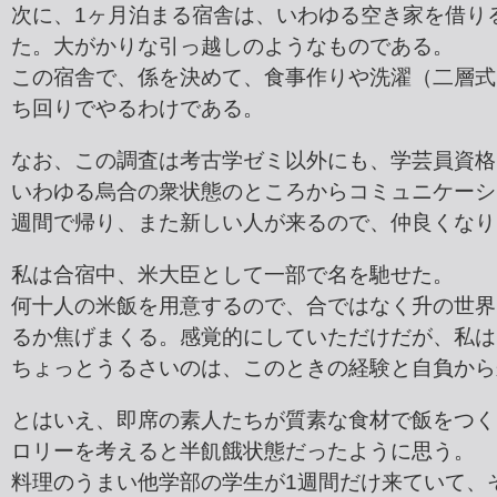
次に、1ヶ月泊まる宿舎は、いわゆる空き家を借り
た。大がかりな引っ越しのようなものである。
この宿舎で、係を決めて、食事作りや洗濯（二層式
ち回りでやるわけである。
なお、この調査は考古学ゼミ以外にも、学芸員資格
いわゆる烏合の衆状態のところからコミュニケーシ
週間で帰り、また新しい人が来るので、仲良くなり
私は合宿中、米大臣として一部で名を馳せた。
何十人の米飯を用意するので、合ではなく升の世界
るか焦げまくる。感覚的にしていただけだが、私は
ちょっとうるさいのは、このときの経験と自負から
とはいえ、即席の素人たちが質素な食材で飯をつく
ロリーを考えると半飢餓状態だったように思う。
料理のうまい他学部の学生が1週間だけ来ていて、