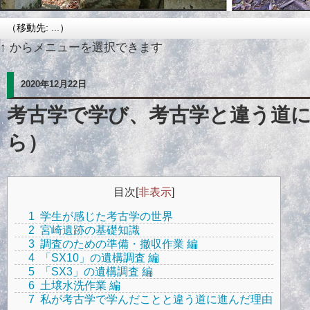
↑ からメニューを選択できます
2020年12月22日
考古学で学び、考古学と違う道
ら）
目次
[
非表示
]
1
学生が感じた考古学の世界
2
宮崎遺跡の基礎知識
3
調査のための準備・撤収作業 編
4
「SX10」の遺構調査 編
5
「SX3」の遺構調査 編
6
土壌水洗作業 編
7
私が考古学で学んだことと違う道に進んだ理由