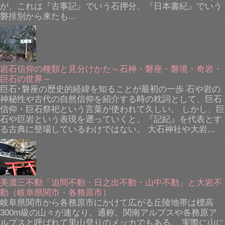
が、これは『古事記』でいう石押分、『日本書紀』でいう
磐排別から来たも...
岩石信仰の種類と見分けかた～石神・磐座・磐境・奇岩・
巨石の世界～
巨石･磐座の歴史的経緯を知ることが最初の一歩 石や岩の
神秘性や古代の自然信仰を紹介する時の枕詞として、巨石
信仰・巨石祭祀という言葉が使われて久しい。 しかし、巨
石や巨岩という表現を遡っていくと、『記紀』を代表とす
る古典に登場しているわけではない。 大石神社や大岩...
美濃三不動「迫間不動・日之出不動・山中不動」と大岩不
動（岐阜県関市・各務原市）
岐阜県関市から各務原市にかけて広がる丘陵地帯は標高
300m級の山々が連なり、通称、関南アルプスや各務原ア
ルプスと呼ばれて里山登りのメッカでもある。 実際に山に