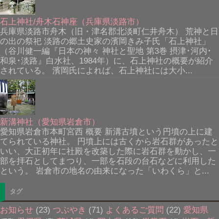
石上神社/舟木石神座（兵庫県淡路市）
兵庫県淡路市舟木（旧・津名郡北淡町仁井舟木） 荒神と日
の出の祭祀 淡路の郷土史家の濱岡きみ子氏「石上神社」
（谷川健一編『日本の神々 神社と聖地 第3巻 摂津･河内･
和泉･淡路』白水社、1984年）に、石上神社の概要が紹介
されている。 濱岡氏によれば、石上神社には大小...
新溝神社（愛知県岩倉市）
愛知県岩倉市本町宮西 概要 新溝古墳という円墳の上に建
てられている神社。 円墳上には古くから岩石群があったと
いい、大正初年に社殿を改築した際に岩石群を動かし、一
部を拝石としてまつり、一部を石段の台石などに利用した
という。 岩倉市の地名の由来になった「いわくら」と...
タグ
お知らせ
(23)
つぶやき
(71)
よくあるご質問
(22)
愛知県