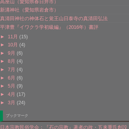
高座山（愛知県春日井市）
新溝神社（愛知県岩倉市）
真清田神社の神体石と覚王山日泰寺の真清田弘法
平津豊『イワクラ学初級編』（2016年）書評
►
11月
(15)
►
10月
(4)
►
9月
(6)
►
8月
(4)
►
7月
(4)
►
6月
(6)
►
5月
(9)
►
4月
(17)
►
3月
(24)
ブックマーク
日本宗教民俗学会：『石の宗教』著者の故・五来重氏創設