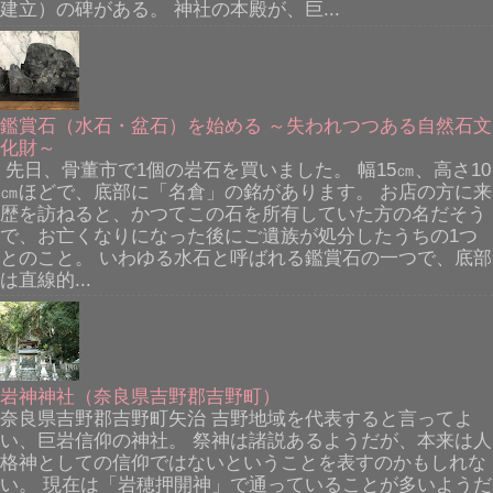
建立）の碑がある。 神社の本殿が、巨...
鑑賞石（水石・盆石）を始める ～失われつつある自然石文
化財～
先日、骨董市で1個の岩石を買いました。 幅15㎝、高さ10
㎝ほどで、底部に「名倉」の銘があります。 お店の方に来
歴を訪ねると、かつてこの石を所有していた方の名だそう
で、お亡くなりになった後にご遺族が処分したうちの1つ
とのこと。 いわゆる水石と呼ばれる鑑賞石の一つで、底部
は直線的...
岩神神社（奈良県吉野郡吉野町）
奈良県吉野郡吉野町矢治 吉野地域を代表すると言ってよ
い、巨岩信仰の神社。 祭神は諸説あるようだが、本来は人
格神としての信仰ではないということを表すのかもしれな
い。 現在は「岩穂押開神」で通っていることが多いようだ