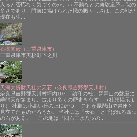
入ると否応なく気づくのが、○○不動などの修験道系寺院の
多さであり、門前に掲げられた幟の賑々しさは、この地が
現在も生...
石御堂巌（三重県津市）
三重県津市美杉町下之川
天河大辨財天社の天石（奈良県吉野郡天川村）
奈良県吉野郡天川村坪内107 「鎮守の杜、琵琶山の磐座に
辨財天が鎮まり、古より多くの歴史を有す」（社頭掲示よ
り） 社殿は小高い丘の上に建つ。 これが琵琶山で磐座と
見立てたものだろうか。 当社には「天石」と呼ばれる四つ
の石がある。 「この地は『四石三水八ツの...