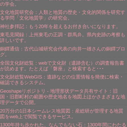
の学会。
文化地質研究会：人類と地質の歴史・文化的関係を研究す
る学問「文化地質学」の研究会。
神社参拝記：もう20年を超えるお付き合いになります。
東毛見聞録：上州東毛の正調・群馬弁。県内史跡の考察も
詳しいです。
銅鐸通信：古代山城研究会代表の向井一雄さんの銅鐸ブロ
グ。
全国文化財総覧：webで文化財（遺跡含む）の調査報告書
が読めます。たとえば「磐座」と検索すると･･･
文化財総覧WebGIS：遺跡などの位置情報を簡便に検索・
確認できるシステム。
Geoshapeリポジトリ - 地理形状データ共有サイト：旧
国・旧郡町村の範囲や歴史地名を地図上ほかさまざまな地
理データで公開。
20万分の1日本シームレス地質図：産総研が管理する地質
図をweb上で閲覧できるサービス。
1300年持ち歩かれた、なんでもない石：1300年間にわたる