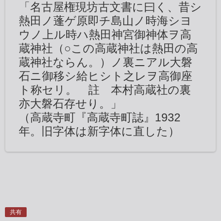
「名古屋権現坊古文書に曰く、昔シ
熱田ノ蓬ゲ原即チ島山ノ時海シヨ
ウノ上ル時ハ熱田神宮御神体ヲ高
蔵神社（○この高蔵神社は熱田の高
蔵神社ならん。）ノ裏ニアル大磐
石ニ御移シ給ヒシト之レヲ高御座
ト称セリ。 註 本村高蔵社の裏
亦大磐石存せり。」
（高蔵寺町『高蔵寺町誌』1932
年。旧字体は新字体に直した）
共有