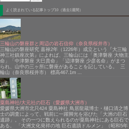
よく読まれている記事トップ10（過去1週間）
三輪山の磐座群と周辺の岩石信仰（奈良県桜井市）
三輪山の磐座研究 嘉禄2年（1226年）成立という『大三輪
神三社鎮座次第』によれば、三輪山には「奥津磐座 大物主
命」「中津磐座 大巳貴命」「辺津磐座 少彦名命」がまつ
られ、山中の三ヶ所に磐座があることを記している。 三
輪山（奈良県桜井市） 標高467.1m ...
粟島神社/大元社の巨石（愛媛県大洲市）
愛媛県大洲市北只424 粟島神社 鳥居龍蔵博士・樋口清之博
士の調査によって、戦前に一躍脚光を浴びた「大洲の巨石
遺跡」。 その一つに数えられるのが粟島神社にある巨石で
ある。 「大洲文化発祥の地 巨石遺蹟ドルメン」（昭和5年