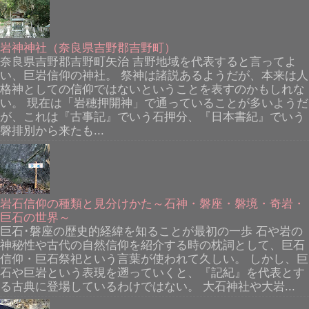
岩神神社（奈良県吉野郡吉野町）
奈良県吉野郡吉野町矢治 吉野地域を代表すると言ってよ
い、巨岩信仰の神社。 祭神は諸説あるようだが、本来は人
格神としての信仰ではないということを表すのかもしれな
い。 現在は「岩穂押開神」で通っていることが多いようだ
が、これは『古事記』でいう石押分、『日本書紀』でいう
磐排別から来たも...
岩石信仰の種類と見分けかた～石神・磐座・磐境・奇岩・
巨石の世界～
巨石･磐座の歴史的経緯を知ることが最初の一歩 石や岩の
神秘性や古代の自然信仰を紹介する時の枕詞として、巨石
信仰・巨石祭祀という言葉が使われて久しい。 しかし、巨
石や巨岩という表現を遡っていくと、『記紀』を代表とす
る古典に登場しているわけではない。 大石神社や大岩...