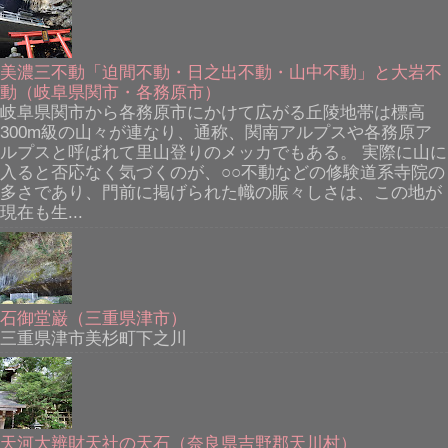
美濃三不動「迫間不動・日之出不動・山中不動」と大岩不
動（岐阜県関市・各務原市）
岐阜県関市から各務原市にかけて広がる丘陵地帯は標高
300m級の山々が連なり、通称、関南アルプスや各務原ア
ルプスと呼ばれて里山登りのメッカでもある。 実際に山に
入ると否応なく気づくのが、○○不動などの修験道系寺院の
多さであり、門前に掲げられた幟の賑々しさは、この地が
現在も生...
石御堂巌（三重県津市）
三重県津市美杉町下之川
天河大辨財天社の天石（奈良県吉野郡天川村）