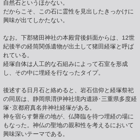
自然石というほかない。
だからこそ、この石に霊性を見出したきっかけに
興味が出てしかたない。
なお。下郡猪田神社の本殿背後斜面からは、12世
紀後半の経筒関係遺物が出土して猪田経塚と呼ば
れている。
経塚自体は人工的な石組みによって石室を形成
し、その中に埋経を行なったタイプ。
後述する日月石と絡めると、岩石信仰と経塚祭祀
の同居は、静岡県渭伊神社境内遺跡･三重県多度経
塚･京都府真名井神社経塚がある。
神を宿らす磐座の地が、仏降臨を待つ埋経の場に
もなった。神仏の聖地の親和性を考えるにおいて
興味深いテーマである。