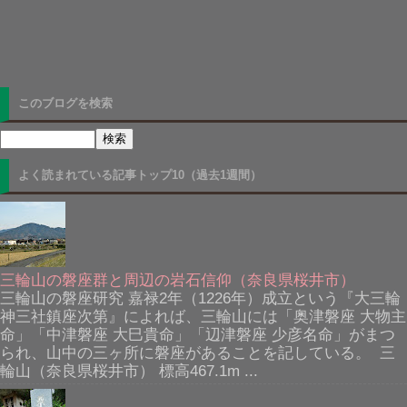
このブログを検索
よく読まれている記事トップ10（過去1週間）
三輪山の磐座群と周辺の岩石信仰（奈良県桜井市）
三輪山の磐座研究 嘉禄2年（1226年）成立という『大三輪
神三社鎮座次第』によれば、三輪山には「奥津磐座 大物主
命」「中津磐座 大巳貴命」「辺津磐座 少彦名命」がまつ
られ、山中の三ヶ所に磐座があることを記している。 三
輪山（奈良県桜井市） 標高467.1m ...