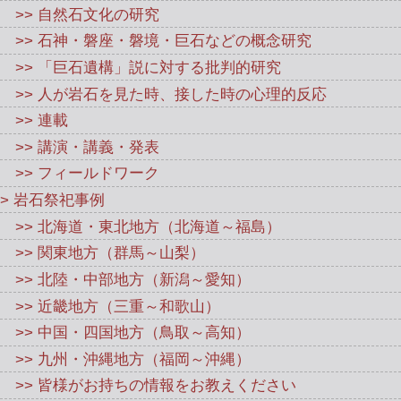
>> 自然石文化の研究
>> 石神・磐座・磐境・巨石などの概念研究
>> 「巨石遺構」説に対する批判的研究
>> 人が岩石を見た時、接した時の心理的反応
>> 連載
>> 講演・講義・発表
>> フィールドワーク
> 岩石祭祀事例
>> 北海道・東北地方（北海道～福島）
>> 関東地方（群馬～山梨）
>> 北陸・中部地方（新潟～愛知）
>> 近畿地方（三重～和歌山）
>> 中国・四国地方（鳥取～高知）
>> 九州・沖縄地方（福岡～沖縄）
>> 皆様がお持ちの情報をお教えください