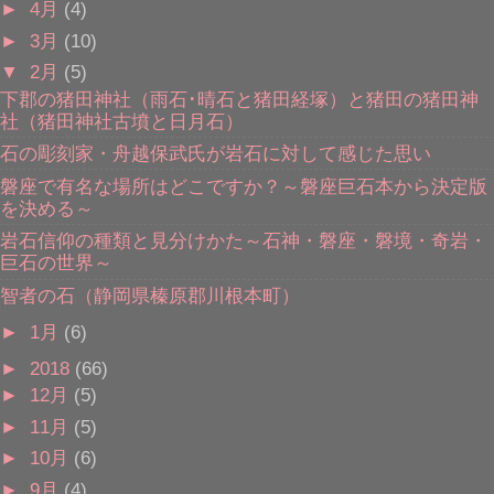
►
4月
(4)
►
3月
(10)
▼
2月
(5)
下郡の猪田神社（雨石･晴石と猪田経塚）と猪田の猪田神
社（猪田神社古墳と日月石）
石の彫刻家・舟越保武氏が岩石に対して感じた思い
磐座で有名な場所はどこですか？～磐座巨石本から決定版
を決める～
岩石信仰の種類と見分けかた～石神・磐座・磐境・奇岩・
巨石の世界～
智者の石（静岡県榛原郡川根本町）
►
1月
(6)
►
2018
(66)
►
12月
(5)
►
11月
(5)
►
10月
(6)
►
9月
(4)