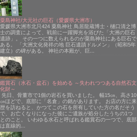
粟島神社/大元社の巨石（愛媛県大洲市）
愛媛県大洲市北只424 粟島神社 鳥居龍蔵博士・樋口清之博
士の調査によって、戦前に一躍脚光を浴びた「大洲の巨石
遺跡」。 その一つに数えられるのが粟島神社にある巨石で
ある。 「大洲文化発祥の地 巨石遺蹟ドルメン」（昭和5年
建立）の碑がある。 神社の本殿が、巨...
鑑賞石（水石・盆石）を始める ～失われつつある自然石文
化財～
先日、骨董市で1個の岩石を買いました。 幅15㎝、高さ10
㎝ほどで、底部に「名倉」の銘があります。 お店の方に来
歴を訪ねると、かつてこの石を所有していた方の名だそう
で、お亡くなりになった後にご遺族が処分したうちの1つ
とのこと。 いわゆる水石と呼ばれる鑑賞石の一つで、底部
は直線的...