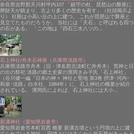
奈良県吉野郡天川村坪内107 「鎮守の杜、琵琶山の磐座に
辨財天が鎮まり、古より多くの歴史を有す」（社頭掲示よ
り） 社殿は小高い丘の上に建つ。 これが琵琶山で磐座と
見立てたものだろうか。 当社には「天石」と呼ばれる四つ
の石がある。 「この地は『四石三水八ツの...
石上神社/舟木石神座（兵庫県淡路市）
兵庫県淡路市舟木（旧・津名郡北淡町仁井舟木） 荒神と日
の出の祭祀 淡路の郷土史家の濱岡きみ子氏「石上神社」
（谷川健一編『日本の神々 神社と聖地 第3巻 摂津･河内･
和泉･淡路』白水社、1984年）に、石上神社の概要が紹介
されている。 濱岡氏によれば、石上神社には大小...
新溝神社（愛知県岩倉市）
愛知県岩倉市本町宮西 概要 新溝古墳という円墳の上に建
てられている神社。 円墳上には古くから岩石群があったと