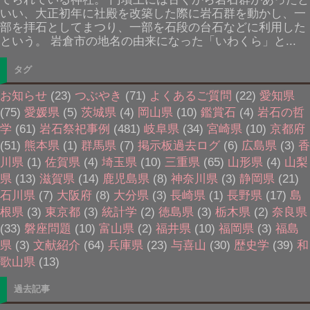
いい、大正初年に社殿を改築した際に岩石群を動かし、一
部を拝石としてまつり、一部を石段の台石などに利用した
という。 岩倉市の地名の由来になった「いわくら」と...
タグ
お知らせ
(23)
つぶやき
(71)
よくあるご質問
(22)
愛知県
(75)
愛媛県
(5)
茨城県
(4)
岡山県
(10)
鑑賞石
(4)
岩石の哲
学
(61)
岩石祭祀事例
(481)
岐阜県
(34)
宮崎県
(10)
京都府
(51)
熊本県
(1)
群馬県
(7)
掲示板過去ログ
(6)
広島県
(3)
香
川県
(1)
佐賀県
(4)
埼玉県
(10)
三重県
(65)
山形県
(4)
山梨
県
(13)
滋賀県
(14)
鹿児島県
(8)
神奈川県
(3)
静岡県
(21)
石川県
(7)
大阪府
(8)
大分県
(3)
長崎県
(1)
長野県
(17)
島
根県
(3)
東京都
(3)
統計学
(2)
徳島県
(3)
栃木県
(2)
奈良県
(33)
磐座問題
(10)
富山県
(2)
福井県
(10)
福岡県
(3)
福島
県
(3)
文献紹介
(64)
兵庫県
(23)
与喜山
(30)
歴史学
(39)
和
歌山県
(13)
過去記事