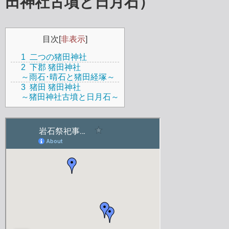
田神社古墳と日月石）
目次
[
非表示
]
1
二つの猪田神社
2
下郡 猪田神社
～雨石･晴石と猪田経塚～
3
猪田 猪田神社
～猪田神社古墳と日月石～