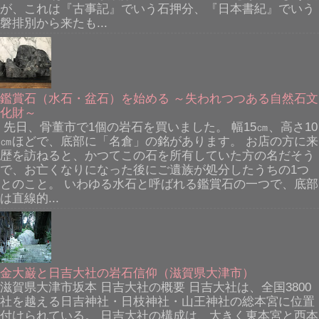
が、これは『古事記』でいう石押分、『日本書紀』でいう
磐排別から来たも...
鑑賞石（水石・盆石）を始める ～失われつつある自然石文
化財～
先日、骨董市で1個の岩石を買いました。 幅15㎝、高さ10
㎝ほどで、底部に「名倉」の銘があります。 お店の方に来
歴を訪ねると、かつてこの石を所有していた方の名だそう
で、お亡くなりになった後にご遺族が処分したうちの1つ
とのこと。 いわゆる水石と呼ばれる鑑賞石の一つで、底部
は直線的...
金大巌と日吉大社の岩石信仰（滋賀県大津市）
滋賀県大津市坂本 日吉大社の概要 日吉大社は、全国3800
社を越える日吉神社・日枝神社・山王神社の総本宮に位置
付けられている。 日吉大社の構成は、大きく東本宮と西本