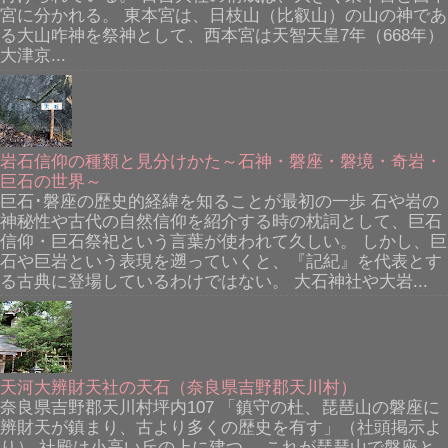
宮に分かれる。 東本宮は、日枝山（比叡山）の山の神であ
る大山咋神を祭神として、西本宮は天智天皇7年（668年）
大津京...
岩石信仰の種類と見分けかた～石神・磐座・磐境・奇岩・
巨石の世界～
巨石･磐座の歴史的経緯を知ることが最初の一歩 石や岩の
神秘性や古代の自然信仰を紹介する時の枕詞として、巨石
信仰・巨石祭祀という言葉が使われて久しい。 しかし、巨
石や巨岩という表現を遡っていくと、『記紀』を代表とす
る古典に登場しているわけではない。 大石神社や大岩...
天河大辨財天社の天石（奈良県吉野郡天川村）
奈良県吉野郡天川村坪内107 「鎮守の杜、琵琶山の磐座に
辨財天が鎮まり、古より多くの歴史を有す」（社頭掲示よ
り） 社殿は小高い丘の上に建つ。 これが琵琶山で磐座と