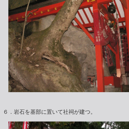
６．岩石を基部に置いて社祠が建つ。