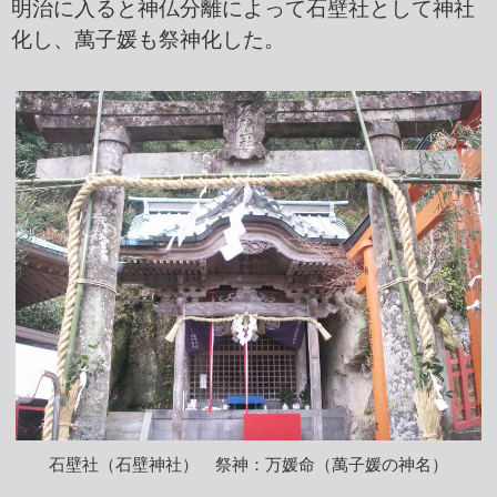
明治に入ると神仏分離によって石壁社として神社
化し、萬子媛も祭神化した。
石壁社（石壁神社） 祭神：万媛命（萬子媛の神名）