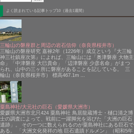
よく読まれている記事トップ10（過去1週間）
三輪山の磐座群と周辺の岩石信仰（奈良県桜井市）
三輪山の磐座研究 嘉禄2年（1226年）成立という『大三輪
神三社鎮座次第』によれば、三輪山には「奥津磐座 大物主
命」「中津磐座 大巳貴命」「辺津磐座 少彦名命」がまつ
られ、山中の三ヶ所に磐座があることを記している。 三
輪山（奈良県桜井市） 標高467.1m ...
粟島神社/大元社の巨石（愛媛県大洲市）
愛媛県大洲市北只424 粟島神社 鳥居龍蔵博士・樋口清之博
士の調査によって、戦前に一躍脚光を浴びた「大洲の巨石
遺跡」。 その一つに数えられるのが粟島神社にある巨石で
ある。 「大洲文化発祥の地 巨石遺蹟ドルメン」（昭和5年