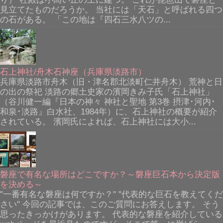
見立てたものだろうか。 当社には「天石」と呼ばれる四つ
の石がある。 「この地は『四石三水八ツの...
石上神社/舟木石神座（兵庫県淡路市）
兵庫県淡路市舟木（旧・津名郡北淡町仁井舟木） 荒神と日
の出の祭祀 淡路の郷土史家の濱岡きみ子氏「石上神社」
（谷川健一編『日本の神々 神社と聖地 第3巻 摂津･河内･
和泉･淡路』白水社、1984年）に、石上神社の概要が紹介
されている。 濱岡氏によれば、石上神社には大小...
磐座で有名な場所はどこですか？～磐座巨石本から決定版
を決める～
"一番有名な磐座は何ですか？" "代表的な巨石を教えてくだ
さい" 今回の記事では、このご質問にお答えします。 そう
思ったきっかけがあります。 代表的な磐座を紹介している