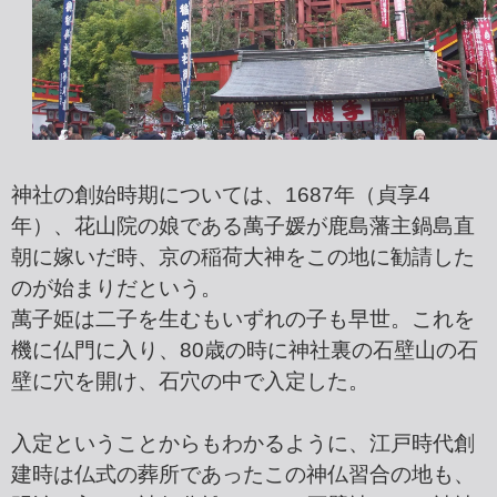
神社の創始時期については、1687年（貞享4
年）、花山院の娘である萬子媛が鹿島藩主鍋島直
朝に嫁いだ時、京の稲荷大神をこの地に勧請した
のが始まりだという。
萬子姫は二子を生むもいずれの子も早世。これを
機に仏門に入り、80歳の時に神社裏の石壁山の石
壁に穴を開け、石穴の中で入定した。
入定ということからもわかるように、江戸時代創
建時は仏式の葬所であったこの神仏習合の地も、