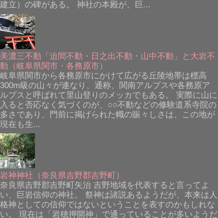
建立）の碑がある。 神社の本殿が、巨...
美濃三不動「迫間不動・日之出不動・山中不動」と大岩不
動（岐阜県関市・各務原市）
岐阜県関市から各務原市にかけて広がる丘陵地帯は標高
300m級の山々が連なり、通称、関南アルプスや各務原ア
ルプスと呼ばれて里山登りのメッカでもある。 実際に山に
入ると否応なく気づくのが、○○不動などの修験道系寺院の
多さであり、門前に掲げられた幟の賑々しさは、この地が
現在も生...
岩神神社（奈良県吉野郡吉野町）
奈良県吉野郡吉野町矢治 吉野地域を代表すると言ってよ
い、巨岩信仰の神社。 祭神は諸説あるようだが、本来は人
格神としての信仰ではないということを表すのかもしれな
い。 現在は「岩穂押開神」で通っていることが多いようだ