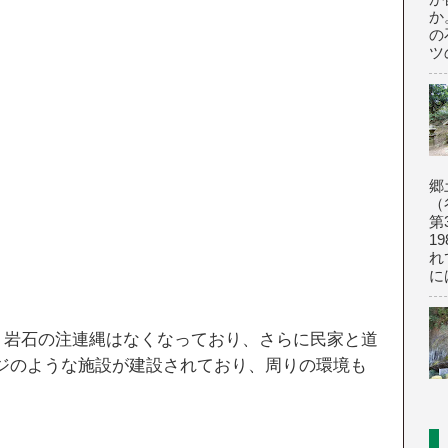
か
の
ツの
郷
（
第
1
れ
に
は、岩石の注連縄はなくなっており、さらに民家と道
ジのような施設が建設されており、周りの環境も