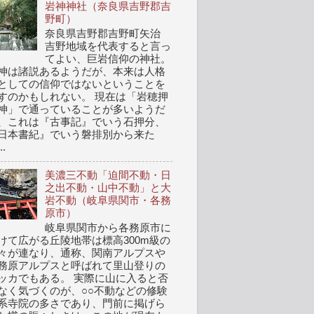
岩神神社（奈良県吉野郡吉
野町）
奈良県吉野郡吉野町矢治
吉野地域を代表すると言っ
てよい、巨岩信仰の神社。
神は諸説あるようだが、本来は人格
としての信仰ではないということを
すのかもしれない。 現在は「岩穂押
神」で通っていることが多いようだ
、これは『古事記』でいう石押分、
日本書紀』でいう磐排別から来た
..
美濃三不動「迫間不動・日
之出不動・山中不動」と大
岩不動（岐阜県関市・各務
原市）
岐阜県関市から各務原市に
けて広がる丘陵地帯は標高300m級の
々が連なり、通称、関南アルプスや
務原アルプスと呼ばれて里山登りの
ッカでもある。 実際に山に入ると否
なく気づくのが、○○不動などの修験
系寺院の多さであり、門前に掲げら