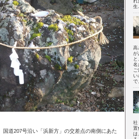
れ
生.
高
が
と
名
ご
い
で
社
置
おり、国道207号沿い「浜新方」の交差点の南側にあた
は