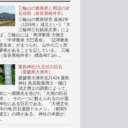
三輪山の磐座群と周辺の岩
石信仰（奈良県桜井市）
三輪山の磐座研究 嘉禄2年
（1226年）成立という『大
三輪神三社鎮座次第』によ
ば、三輪山には「奥津磐座 大物主
」「中津磐座 大巳貴命」「辺津磐座
彦名命」がまつられ、山中の三ヶ所
磐座があることを記している。 三輪
（奈良県桜井市） 標高467.1m ...
粟島神社/大元社の巨石
（愛媛県大洲市）
愛媛県大洲市北只424 粟島
神社 鳥居龍蔵博士・樋口
清之博士の調査によって、
前に一躍脚光を浴びた「大洲の巨石
跡」。 その一つに数えられるのが粟
神社にある巨石である。 「大洲文化
祥の地 巨石遺蹟ドルメン」（昭和5
建立）の碑がある。 神社の本殿が、
..