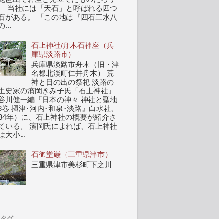
。 当社には「天石」と呼ばれる四つ
石がある。 「この地は『四石三水八
...
石上神社/舟木石神座（兵
庫県淡路市）
兵庫県淡路市舟木（旧・津
名郡北淡町仁井舟木） 荒
神と日の出の祭祀 淡路の
土史家の濱岡きみ子氏「石上神社」
谷川健一編『日本の神々 神社と聖地
3巻 摂津･河内･和泉･淡路』白水社、
984年）に、石上神社の概要が紹介さ
ている。 濱岡氏によれば、石上神社
は大小...
石御堂巌（三重県津市）
三重県津市美杉町下之川
タグ