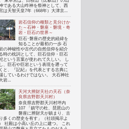
。 東本宮は、日枝山（比叡山）の山
神である大山咋神を祭神として、西
宮は天智天皇7年（668年）大津京...
岩石信仰の種類と見分けか
た～石神・磐座・磐境・奇
岩・巨石の世界～
巨石･磐座の歴史的経緯を
知ることが最初の一歩 石
岩の神秘性や古代の自然信仰を紹介
る時の枕詞として、巨石信仰・巨石
祀という言葉が使われて久しい。 し
し、巨石や巨岩という表現を遡って
くと、『記紀』を代表とする古典に
場しているわけではない。 大石神社
岩...
天河大辨財天社の天石（奈
良県吉野郡天川村）
奈良県吉野郡天川村坪内
107 「鎮守の杜、琵琶山の
磐座に辨財天が鎮まり、古
り多くの歴史を有す」（社頭掲示よ
） 社殿は小高い丘の上に建つ。 これ
琵琶山で磐座と見立てたものだろう