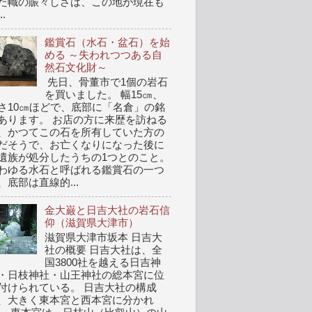
た幟の賑々しさは、この地が現在も
..
鑑賞石（水石・盆石）を始
める ～失われつつある自
然石文化財～
先日、骨董市で1個の岩石
を買いました。 幅15㎝、
さ10㎝ほどで、底部に「名倉」の銘
あります。 お店の方に来歴を訪ねる
、かつてこの石を所有していた方の
だそうで、お亡くなりになった後に
遺族が処分したうちの1つとのこと。
わゆる水石と呼ばれる鑑賞石の一つ
、底部は直線的...
金大巌と日吉大社の岩石信
仰（滋賀県大津市）
滋賀県大津市坂本 日吉大
社の概要 日吉大社は、全
国3800社を越える日吉神
・日枝神社・山王神社の総本宮に位
付けられている。 日吉大社の構成
、大きく東本宮と西本宮に分かれ