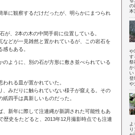
る
の
本
簡単に観察するだけだったが、明らかにまつられ
然石が、2本の木の中間手前に位置している。
瓦などが一見雑然と置かれているが、この岩石を
る感もある。
や
す
かのように、別の石が方形に敷き並べられている
祭
か
い
登
思われる皿が置かれていた。
や大
り、みだりに触られていない様子が窺える。その
の紙四手は真新しいものだった。
ば、新年に際して注連縄が新調された可能性もあ
ーで歴史をたどると、2013年12月撮影時点でも注連
よ
り
が