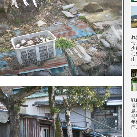
れ
命
少
に
山
戦
遺
島
発
年
巨.