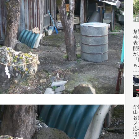
祭
神
表
開
が
『
も.
か
山
各
メ
応
道