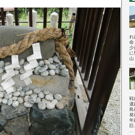
れ
命
少
に
山
戦
遺
島
発
年
巨.