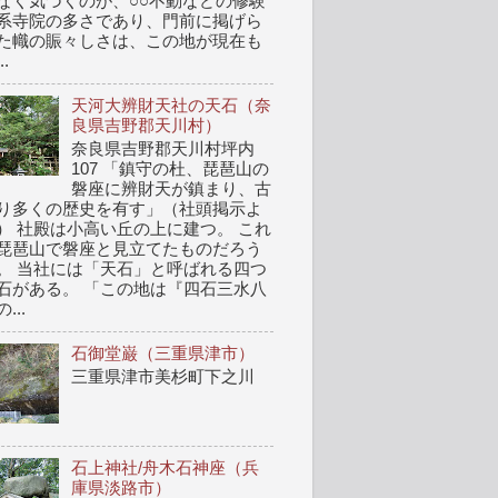
なく気づくのが、○○不動などの修験
系寺院の多さであり、門前に掲げら
た幟の賑々しさは、この地が現在も
..
天河大辨財天社の天石（奈
良県吉野郡天川村）
奈良県吉野郡天川村坪内
107 「鎮守の杜、琵琶山の
磐座に辨財天が鎮まり、古
り多くの歴史を有す」（社頭掲示よ
） 社殿は小高い丘の上に建つ。 これ
琵琶山で磐座と見立てたものだろう
。 当社には「天石」と呼ばれる四つ
石がある。 「この地は『四石三水八
...
石御堂巌（三重県津市）
三重県津市美杉町下之川
石上神社/舟木石神座（兵
庫県淡路市）