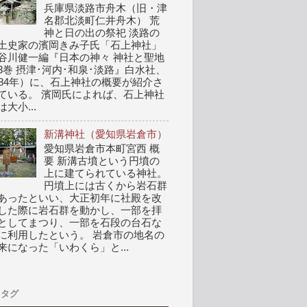
兵庫県淡路市舟木（旧・津
名郡北淡町仁井舟木） 荒
神と日の出の祭祀 淡路の
土史家の濱岡きみ子氏「石上神社」
谷川健一編『日本の神々 神社と聖地
3巻 摂津･河内･和泉･淡路』白水社、
984年）に、石上神社の概要が紹介さ
ている。 濱岡氏によれば、石上神社
は大小...
新溝神社（愛知県岩倉市）
愛知県岩倉市本町宮西 概
要 新溝古墳という円墳の
上に建てられている神社。
円墳上には古くから岩石群
あったといい、大正初年に社殿を改
した際に岩石群を動かし、一部を拝
としてまつり、一部を石段の台石な
に利用したという。 岩倉市の地名の
来になった「いわくら」と...
タグ