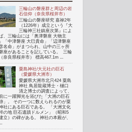
三輪山の磐座群と周辺の岩
石信仰（奈良県桜井市）
三輪山の磐座研究 嘉禄2年
（1226年）成立という『大
三輪神三社鎮座次第』によ
ば、三輪山には「奥津磐座 大物主
」「中津磐座 大巳貴命」「辺津磐座
彦名命」がまつられ、山中の三ヶ所
磐座があることを記している。 三輪
（奈良県桜井市） 標高467.1m ...
粟島神社/大元社の巨石
（愛媛県大洲市）
愛媛県大洲市北只424 粟島
神社 鳥居龍蔵博士・樋口
清之博士の調査によって、
前に一躍脚光を浴びた「大洲の巨石
跡」。 その一つに数えられるのが粟
神社にある巨石である。 「大洲文化
祥の地 巨石遺蹟ドルメン」（昭和5
建立）の碑がある。 神社の本殿が、
..