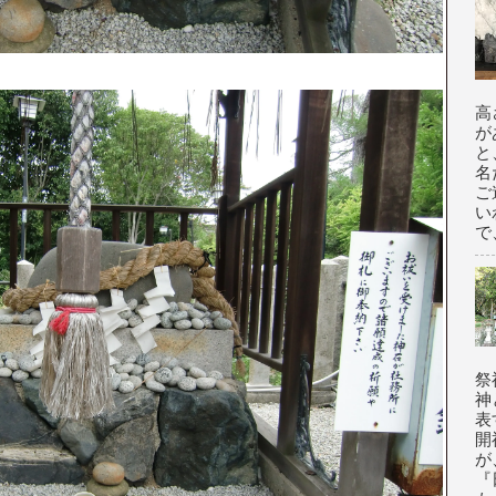
高
が
と
名
ご
い
で
祭
神
表
開
が
『