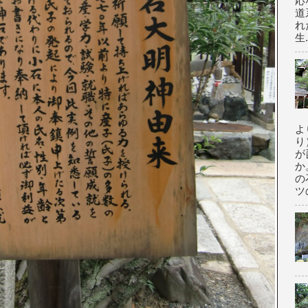
応
道
れ
生.
よ
り
が
か
の
ツの