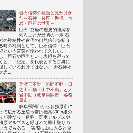
..
岩石信仰の種類と見分けか
た～石神・磐座・磐境・奇
岩・巨石の世界～
巨石･磐座の歴史的経緯を
知ることが最初の一歩 石
岩の神秘性や古代の自然信仰を紹介
る時の枕詞として、巨石信仰・巨石
祀という言葉が使われて久しい。 し
し、巨石や巨岩という表現を遡って
くと、『記紀』を代表とする古典に
場しているわけではない。 大石神社
岩...
美濃三不動「迫間不動・日
之出不動・山中不動」と大
岩不動（岐阜県関市・各務
原市）
岐阜県関市から各務原市に
けて広がる丘陵地帯は標高300m級の
々が連なり、通称、関南アルプスや
務原アルプスと呼ばれて里山登りの
ッカでもある。 実際に山に入ると否