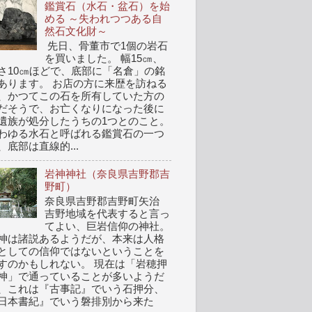
鑑賞石（水石・盆石）を始
める ～失われつつある自
然石文化財～
先日、骨董市で1個の岩石
を買いました。 幅15㎝、
さ10㎝ほどで、底部に「名倉」の銘
あります。 お店の方に来歴を訪ねる
、かつてこの石を所有していた方の
だそうで、お亡くなりになった後に
遺族が処分したうちの1つとのこと。
わゆる水石と呼ばれる鑑賞石の一つ
、底部は直線的...
岩神神社（奈良県吉野郡吉
野町）
奈良県吉野郡吉野町矢治
吉野地域を代表すると言っ
てよい、巨岩信仰の神社。
神は諸説あるようだが、本来は人格
としての信仰ではないということを
すのかもしれない。 現在は「岩穂押
神」で通っていることが多いようだ
、これは『古事記』でいう石押分、
日本書紀』でいう磐排別から来た