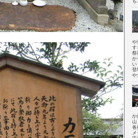
も.
や
す
祭
か
い
登
や大
か
山
各
メ