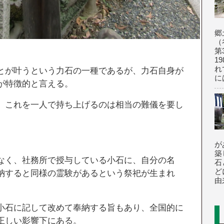
郷
（
第
1
れ
とが叶うという力石の一種であるが、力石自身が
に
が特徴的と言える。
、これを一人で持ち上げるのは相当の難儀を要し
が
築
なく、社務所で授与している小石に、自分の名
石
ど
納すると同様の霊験があるという祭祀が生まれ
由
小石に記して改めて奉納する旨もあり、全国的に
正しい影響下にある。