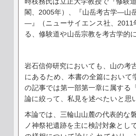
時枝務氏は立正大学教授で『修験
閣、2005年）、『山岳考古学―
―』（ニューサイエンス社、201
る、修験道や山岳宗教を考古学的
岩石信仰研究においても、山の考
にあるため、本書の全篇において
の記事では第一部第一章に属する
論に絞って、私見を述べたいと思
本論では、三輪山山麓の代表的な
ノ神祭祀遺跡を主に検討対象とし