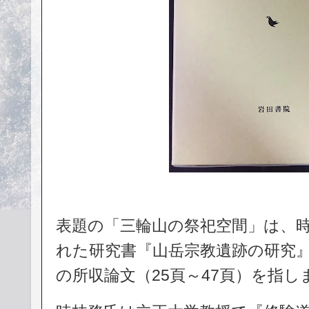
表題の「三輪山の祭祀空間」は、時
れた研究書『山岳宗教遺跡の研究』
の所収論文（25頁～47頁）を指し