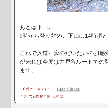
あとは下山。
9時から登り始め、下山は14時頃
これで入道ヶ嶽のだいたいの肌感
が来れば今度は井戸谷ルートでの
ます。
0 件のコメント:
タグ:
岩石祭祀事例
,
三重県