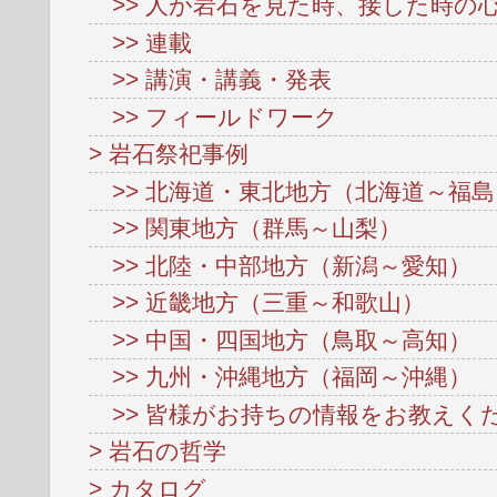
>> 人が岩石を見た時、接した時の
>> 連載
>> 講演・講義・発表
>> フィールドワーク
> 岩石祭祀事例
>> 北海道・東北地方（北海道～福島
>> 関東地方（群馬～山梨）
>> 北陸・中部地方（新潟～愛知）
>> 近畿地方（三重～和歌山）
>> 中国・四国地方（鳥取～高知）
>> 九州・沖縄地方（福岡～沖縄）
>> 皆様がお持ちの情報をお教えく
> 岩石の哲学
> カタログ