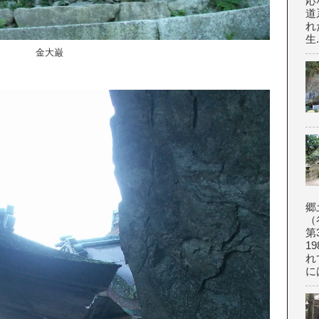
応
道
れ
生.
金大巌
郷
（
第
1
れ
に