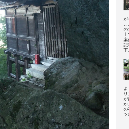
が
こ
の
上
案
記
下.
よ
り
が
か
の
ツの