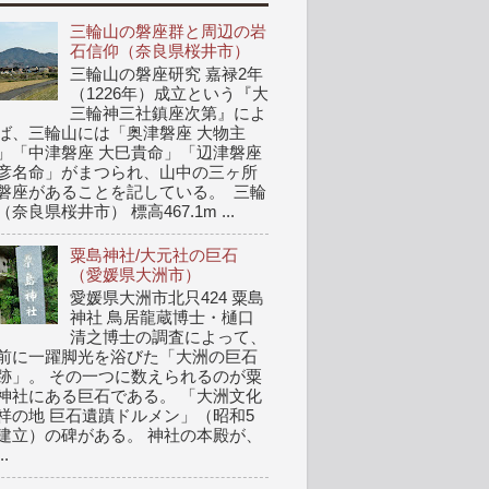
三輪山の磐座群と周辺の岩
石信仰（奈良県桜井市）
三輪山の磐座研究 嘉禄2年
（1226年）成立という『大
三輪神三社鎮座次第』によ
ば、三輪山には「奥津磐座 大物主
」「中津磐座 大巳貴命」「辺津磐座
彦名命」がまつられ、山中の三ヶ所
磐座があることを記している。 三輪
（奈良県桜井市） 標高467.1m ...
粟島神社/大元社の巨石
（愛媛県大洲市）
愛媛県大洲市北只424 粟島
神社 鳥居龍蔵博士・樋口
清之博士の調査によって、
前に一躍脚光を浴びた「大洲の巨石
跡」。 その一つに数えられるのが粟
神社にある巨石である。 「大洲文化
祥の地 巨石遺蹟ドルメン」（昭和5
建立）の碑がある。 神社の本殿が、
..