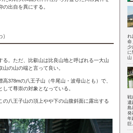
仰の出自を異にする。
わ）
れ
命
少
に
山
する。ただ、比叡山は比良山地と呼ばれる一大山
叡山の山の端と言って良い。
高378mの八王子山（牛尾山・波母山とも）で、
として尊崇の対象となっている。
戦
この八王子山の頂上やや下の山腹斜面に露出する
遺
島
発
年
巨.