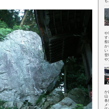
も.
や
す
祭
か
い
登
や大
か
山
各
メ