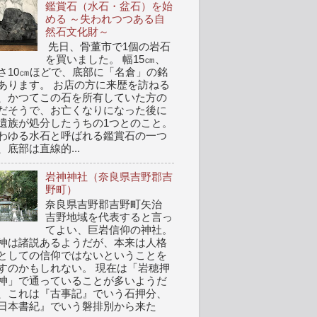
鑑賞石（水石・盆石）を始
める ～失われつつある自
然石文化財～
先日、骨董市で1個の岩石
を買いました。 幅15㎝、
さ10㎝ほどで、底部に「名倉」の銘
あります。 お店の方に来歴を訪ねる
、かつてこの石を所有していた方の
だそうで、お亡くなりになった後に
遺族が処分したうちの1つとのこと。
わゆる水石と呼ばれる鑑賞石の一つ
、底部は直線的...
岩神神社（奈良県吉野郡吉
野町）
奈良県吉野郡吉野町矢治
吉野地域を代表すると言っ
てよい、巨岩信仰の神社。
神は諸説あるようだが、本来は人格
としての信仰ではないということを
すのかもしれない。 現在は「岩穂押
神」で通っていることが多いようだ
、これは『古事記』でいう石押分、
日本書紀』でいう磐排別から来た