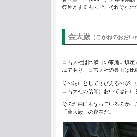
祭神とするもので、それぞれ信
金大巌
（こがねのおおい
日吉大社は比叡山の東麓に鎮座
塊であり、日吉大社の裏山は比
その端山としてそびえるのが、標
日吉大社の信仰においては神山
その理由にもなっているのが、
「金大巌」の存在だ。