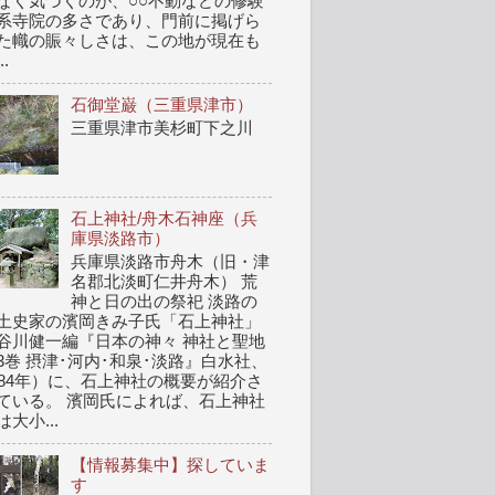
なく気づくのが、○○不動などの修験
系寺院の多さであり、門前に掲げら
た幟の賑々しさは、この地が現在も
..
石御堂巌（三重県津市）
三重県津市美杉町下之川
石上神社/舟木石神座（兵
庫県淡路市）
兵庫県淡路市舟木（旧・津
名郡北淡町仁井舟木） 荒
神と日の出の祭祀 淡路の
土史家の濱岡きみ子氏「石上神社」
谷川健一編『日本の神々 神社と聖地
3巻 摂津･河内･和泉･淡路』白水社、
984年）に、石上神社の概要が紹介さ
ている。 濱岡氏によれば、石上神社
は大小...
【情報募集中】探していま
す