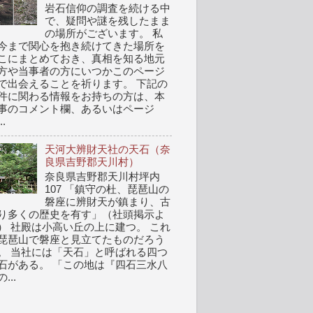
岩石信仰の調査を続ける中
で、疑問や謎を残したまま
の場所がございます。 私
今まで関心を抱き続けてきた場所を
こにまとめておき、真相を知る地元
方や当事者の方にいつかこのページ
で出会えることを祈ります。 下記の
件に関わる情報をお持ちの方は、本
事のコメント欄、あるいはページ
..
天河大辨財天社の天石（奈
良県吉野郡天川村）
奈良県吉野郡天川村坪内
107 「鎮守の杜、琵琶山の
磐座に辨財天が鎮まり、古
り多くの歴史を有す」（社頭掲示よ
） 社殿は小高い丘の上に建つ。 これ
琵琶山で磐座と見立てたものだろう
。 当社には「天石」と呼ばれる四つ
石がある。 「この地は『四石三水八
...