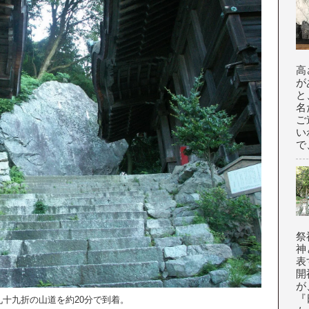
高
が
と
名
ご
い
で
祭
神
表
開
が
『
九十九折の山道を約20分で到着。