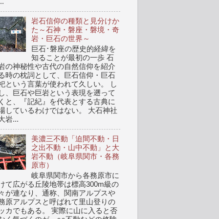
..
岩石信仰の種類と見分けか
た～石神・磐座・磐境・奇
岩・巨石の世界～
巨石･磐座の歴史的経緯を
知ることが最初の一歩 石
岩の神秘性や古代の自然信仰を紹介
る時の枕詞として、巨石信仰・巨石
祀という言葉が使われて久しい。 し
し、巨石や巨岩という表現を遡って
くと、『記紀』を代表とする古典に
場しているわけではない。 大石神社
岩...
美濃三不動「迫間不動・日
之出不動・山中不動」と大
岩不動（岐阜県関市・各務
原市）
岐阜県関市から各務原市に
けて広がる丘陵地帯は標高300m級の
々が連なり、通称、関南アルプスや
務原アルプスと呼ばれて里山登りの
ッカでもある。 実際に山に入ると否