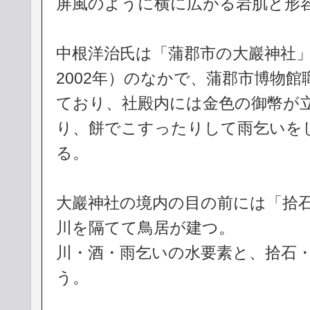
屏風のように横に広がる岩肌と形
中根洋治氏は「蒲郡市の大巖神社」
2002年）のなかで、蒲郡市博物
ており、社殿内には金色の御幣が
り、餅でこすったりして雨乞いを
る。
大巖神社の境内の目の前には「拾
川を隔てて鳥居が建つ。
川・酒・雨乞いの水要素と、拾石
う。