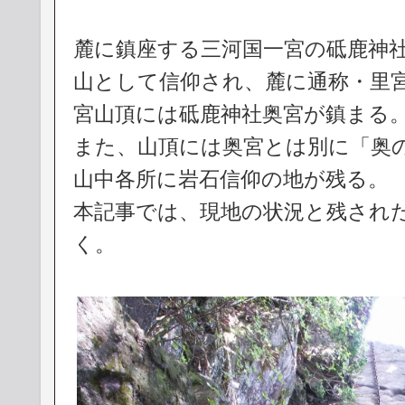
麓に鎮座する三河国一宮の砥鹿神
山として信仰され、麓に通称・里
宮山頂には砥鹿神社奥宮が鎮まる
また、山頂には奥宮とは別に「奥の
山中各所に岩石信仰の地が残る。
本記事では、現地の状況と残され
く。