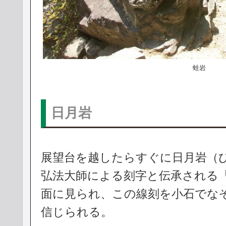
蛙岩
日月岩
展望台を越したらすぐに日月岩（
弘法大師による刻字と伝承される
面に見られ、この線刻を小石でな
信じられる。