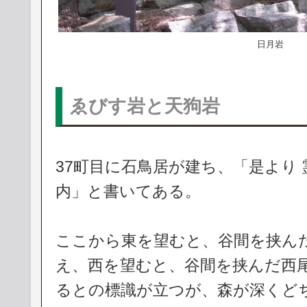
日月岩
ゑびす岩と天狗岩
37町目に石鳥居が建ち、「是より 
内」と書いてある。
ここから東を望むと、谷間を挟ん
え、西を望むと、谷間を挟んだ西
るとの標識が立つが、森が深くど