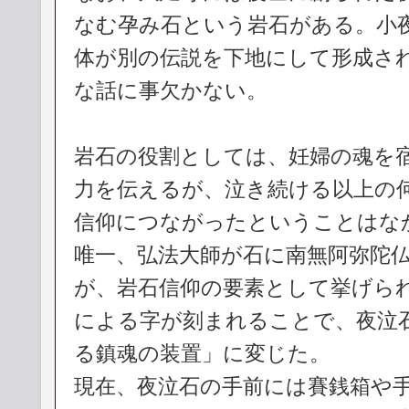
なむ孕み石という岩石がある。小
体が別の伝説を下地にして形成さ
な話に事欠かない。
岩石の役割としては、妊婦の魂を
力を伝えるが、泣き続ける以上の
信仰につながったということはな
唯一、弘法大師が石に南無阿弥陀
が、岩石信仰の要素として挙げら
による字が刻まれることで、夜泣
る鎮魂の装置」に変じた。
現在、夜泣石の手前には賽銭箱や