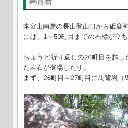
馬背岩
本宮山南麓の長山登山口から砥鹿
には、1～50町目までの石標が立
ちょうど折り返しの26町目を越し
た岩石が登場しだす。
まず、26町目～27町目に馬背岩