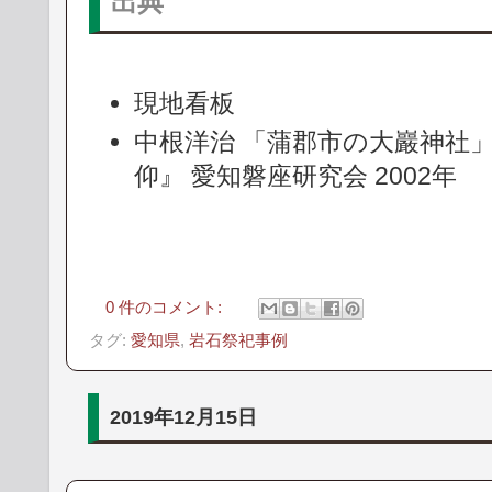
出典
現地看板
中根洋治 「蒲郡市の大巖神社」
仰』 愛知磐座研究会 2002年
0 件のコメント:
タグ:
愛知県
,
岩石祭祀事例
2019年12月15日