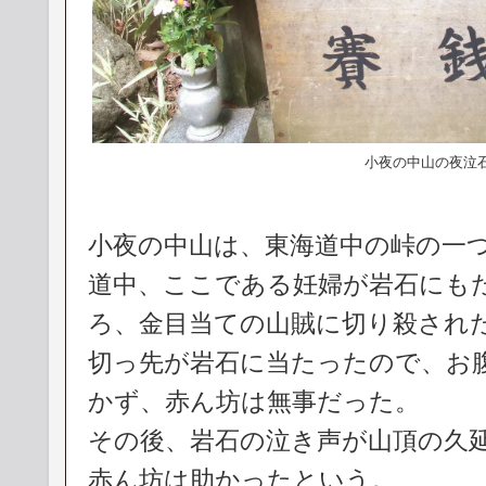
小夜の中山の夜泣
小夜の中山は、東海道中の峠の一
道中、ここである妊婦が岩石にも
ろ、金目当ての山賊に切り殺され
切っ先が岩石に当たったので、お
かず、赤ん坊は無事だった。
その後、岩石の泣き声が山頂の久
赤ん坊は助かったという。