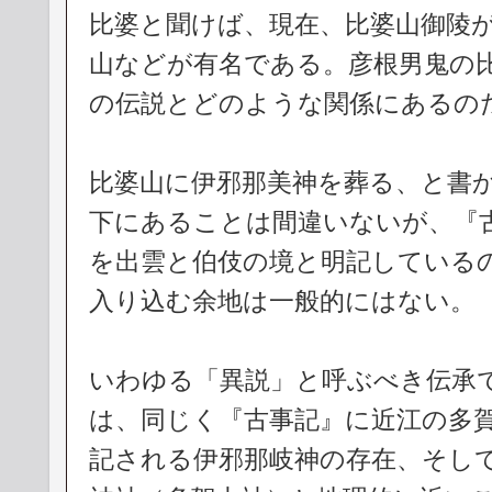
比婆と聞けば、現在、比婆山御陵
山などが有名である。彦根男鬼の
の伝説とどのような関係にあるの
比婆山に伊邪那美神を葬る、と書
下にあることは間違いないが、『
を出雲と伯伎の境と明記している
入り込む余地は一般的にはない。
いわゆる「異説」と呼ぶべき伝承
は、同じく『古事記』に近江の多
記される伊邪那岐神の存在、そし