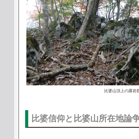
比婆山頂上の露岩
比婆信仰と比婆山所在地論