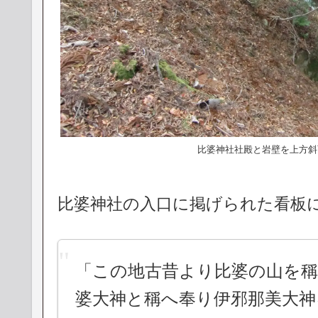
比婆神社社殿と岩壁を上方斜
比婆神社の入口に掲げられた看板
「この地古昔より比婆の山を稱
婆大神と稱へ奉り伊邪那美大神