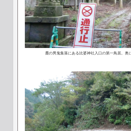
麓の男鬼集落にある比婆神社入口の第一鳥居。奥