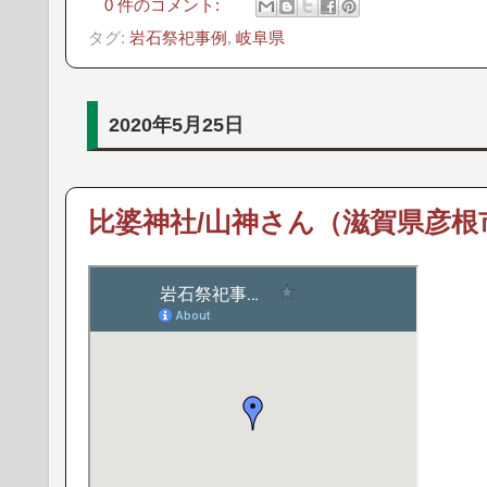
0 件のコメント:
タグ:
岩石祭祀事例
,
岐阜県
2020年5月25日
比婆神社/山神さん（滋賀県彦根