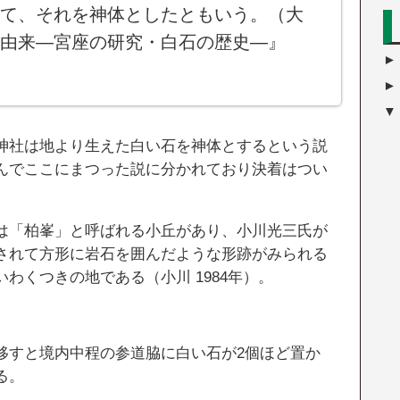
て、それを神体としたともいう。（大
由来―宮座の研究・白石の歴史―』
神社は地より生えた白い石を神体とするという説
んでここにまつった説に分かれており決着はつい
は「柏峯」と呼ばれる小丘があり、小川光三氏が
されて方形に岩石を囲んだような形跡がみられる
わくつきの地である（小川 1984年）。
移すと境内中程の参道脇に白い石が2個ほど置か
る。