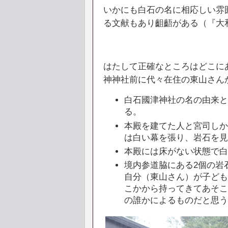
いかにも白石の名に相応しい雰
る文献もあり齟齬がある（『大和
はたして正確なところはどこに
神神社前に代々在住の東山さん
白石國津神社の名の由来
る。
本殿を建てた人と宮司し
は白い幕を張り、岩石を
本殿には床がない状態で
境内参道脇にある2個の岩
自分（東山さん）が子ど
こかから持ってきてあそ
の誰かによるものだと思