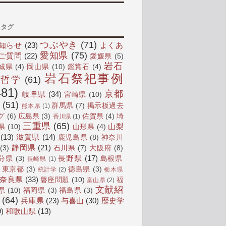
タグ
つぶやき
(71)
知らせ
(23)
よくあ
愛知県
(75)
ご質問
(22)
愛媛県
(5)
岩石
城県
(4)
岡山県
(10)
鑑賞石
(4)
岩石祭祀事例
の哲学
(61)
481)
京都
岐阜県
(34)
宮崎県
(10)
(51)
群馬県
(7)
掲示板過去
熊本県
(1)
グ
(6)
広島県
(3)
佐賀県
(4)
埼
香川県
(1)
三重県
(65)
山梨
県
(10)
山形県
(4)
(13)
滋賀県
(14)
鹿児島県
(8)
神奈川
静岡県
(21)
(3)
石川県
(7)
大阪府
(8)
長野県
(17)
分県
(3)
島根県
長崎県
(1)
東京都
(3)
徳島県
(3)
統計学
(2)
栃木県
奈良県
(33)
磐座問題
(10)
福
富山県
(2)
文献紹
県
(10)
福岡県
(3)
福島県
(3)
(64)
兵庫県
(23)
与喜山
(30)
歴史学
9)
和歌山県
(13)