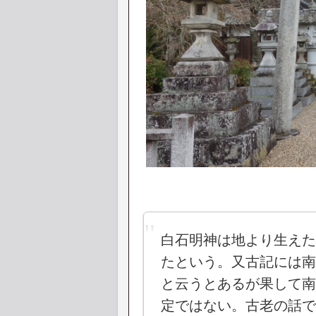
白石明神は地より生えた
たという。又古記には南
と云うとあるが果して南
定ではない。古老の話で