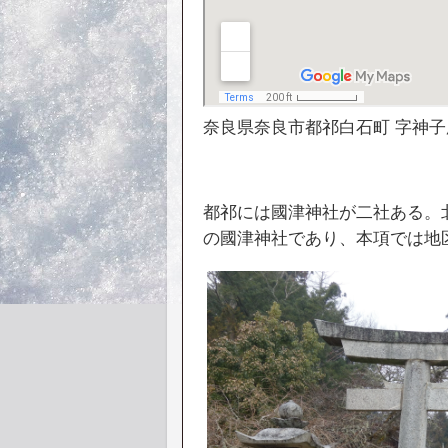
奈良県奈良市都祁白石町 字神子
都祁には國津神社が二社ある。
の國津神社であり、本項では地