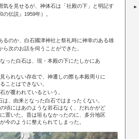
囲気を見せるが、神体石は「社殿の下」と明記す
の伝説』1959年）。
あるのか、白石國津神社と祭礼時に神幸のある雄
から次のお話を伺うことができた。
となった白石は、現・本殿の下にたしかにあ
か見られない存在で、神遷しの際も本殿周りに
見ることはできない。
白石が覆われているという。
石は、由来となった白石ではまったくない。
もの頃にはあのような岩石はなく、だれかがど
こに置いた。昔は垣もなかったのに、多分地区
うが今のように整えられてしまった。