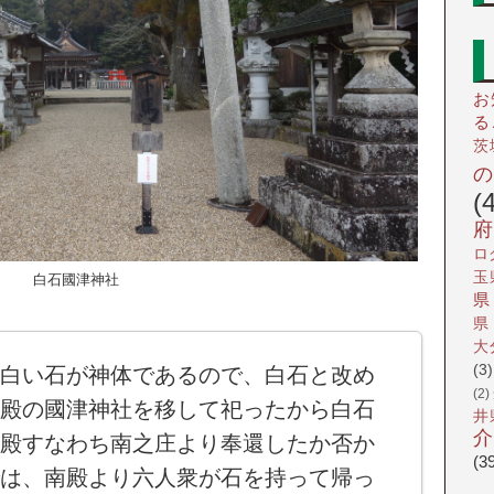
お
る
茨
(
府
ロ
玉
白石國津神社
県
県
大
(3)
白い石が神体であるので、白石と改め
(2)
殿の國津神社を移して祀ったから白石
井
介
殿すなわち南之庄より奉還したか否か
(3
は、南殿より六人衆が石を持って帰っ