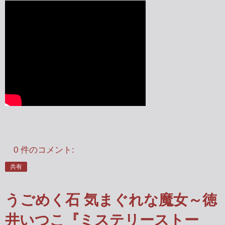
0 件のコメント:
共有
うごめく石 気まぐれな魔女～徳
井いつこ『ミステリーストー