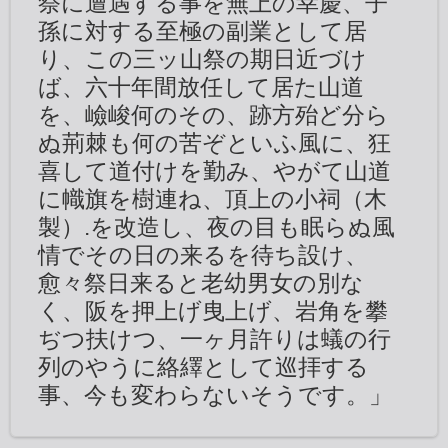
祭に遭遇する事を無上の幸慶、子
孫に対する至極の副業として居
り、この三ッ山祭の期日近づけ
ば、六十年間放任して居た山道
を、嶮峻何のその、跡方殆ど分ら
ぬ荊棘も何の苦ぞといふ風に、狂
喜して道付けを勤み、やがて山道
に幟旗を樹連ね、頂上の小祠（木
製）.を改造し、夜の目も眠らぬ風
情でその日の来るを待ち設け、
愈々祭日来ると老幼男女の別な
く、阪を押上げ曳上げ、岩角を攀
ぢつ扶けつ、一ヶ月許りは蟻の行
列のやうに絡繹として巡拝する
事、今も変わらないそうです。」