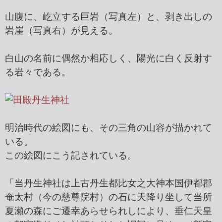
山腹に、屹立する巨岩（写真左）と、剥き出しの
岩崖（写真右）が見える。
白山の名前に偶然か相応しく、陽光に白く反射す
る岩々である。
明治時代の絵図にも、その三角の山容が描かれて
いる。
この絵図にこう記されている。
「当丹生神社は上古丹生都比女之大神本国伊都郡
奄太村（今の慈尊院村）の石に天降り坐して当所
夏瀬の森にご遷幸あらせられしにより、垂仁天皇