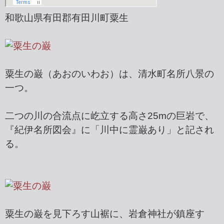
和歌山県有田郡有田川町粟生
粟生の巌（あおのいわお）は、清水町名所八景の
一つ。
二つの川の合流点に屹立する高さ25mの巨岩で、
『紀伊名所図会』に「川中に霊巌あり」と記され
る。
粟生の巌を見下ろす山裾に、岩倉神社が鎮座す