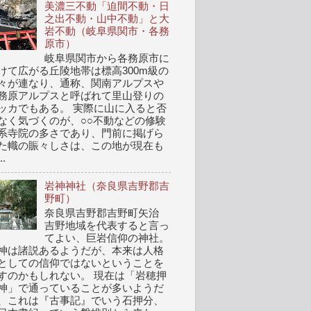
美濃三不動「迫間不動・日
之出不動・山中不動」と大
岩不動（岐阜県関市・各務
原市）
岐阜県関市から各務原市に
けて広がる丘陵地帯は標高300m級の
々が連なり、通称、関南アルプスや
務原アルプスと呼ばれて里山登りの
ッカでもある。 実際に山に入ると否
なく気づくのが、○○不動などの修験
系寺院の多さであり、門前に掲げら
た幟の賑々しさは、この地が現在も
..
岩神神社（奈良県吉野郡吉
野町）
奈良県吉野郡吉野町矢治
吉野地域を代表すると言っ
てよい、巨岩信仰の神社。
神は諸説あるようだが、本来は人格
としての信仰ではないということを
すのかもしれない。 現在は「岩穂押
神」で通っていることが多いようだ
、これは『古事記』でいう石押分、