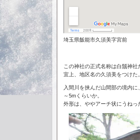
埼玉県飯能市久須美字宮前
この神社の正式名称は白鬚神社
宜上、地区名の久須美をつけた
入間川を挟んだ山間部の境内に
～5mくらいか。
外形は、ややアーチ状にうねっ