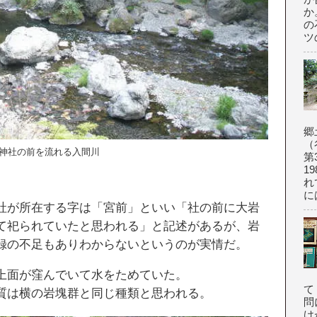
か
の
ツの
郷
（
神社の前を流れる入間川
第
1
れ
に
社が所在する字は「宮前」といい「社の前に大岩
て祀られていたと思われる」と記述があるが、岩
録の不足もありわからないというのが実情だ。
上面が窪んでいて水をためていた。
て
質は横の岩塊群と同じ種類と思われる。
問
け