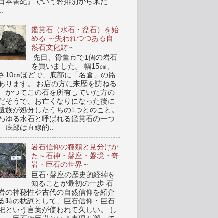
日本書紀』でいう磐排別から来た
..
鑑賞石（水石・盆石）を始
める ～失われつつある自
然石文化財～
先日、骨董市で1個の岩石
を買いました。 幅15㎝、
さ10㎝ほどで、底部に「名倉」の銘
あります。 お店の方に来歴を訪ねる
、かつてこの石を所有していた方の
だそうで、お亡くなりになった後に
遺族が処分したうちの1つとのこと。
わゆる水石と呼ばれる鑑賞石の一つ
、底部は直線的...
岩石信仰の種類と見分けか
た～石神・磐座・磐境・奇
岩・巨石の世界～
巨石･磐座の歴史的経緯を
知ることが最初の一歩 石
岩の神秘性や古代の自然信仰を紹介
る時の枕詞として、巨石信仰・巨石
祀という言葉が使われて久しい。 し