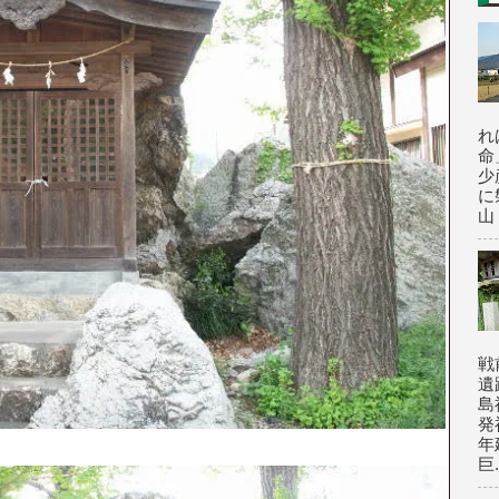
れ
命
少
に
山
戦
遺
島
発
年
巨.