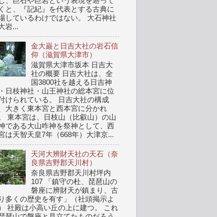
し、巨石や巨岩という表現を遡って
くと、『記紀』を代表とする古典に
場しているわけではない。 大石神社
岩...
金大巌と日吉大社の岩石信
仰（滋賀県大津市）
滋賀県大津市坂本 日吉大
社の概要 日吉大社は、全
国3800社を越える日吉神
・日枝神社・山王神社の総本宮に位
付けられている。 日吉大社の構成
、大きく東本宮と西本宮に分かれ
。 東本宮は、日枝山（比叡山）の山
神である大山咋神を祭神として、西
宮は天智天皇7年（668年）大津京...
天河大辨財天社の天石（奈
良県吉野郡天川村）
奈良県吉野郡天川村坪内
107 「鎮守の杜、琵琶山の
磐座に辨財天が鎮まり、古
り多くの歴史を有す」（社頭掲示よ
） 社殿は小高い丘の上に建つ。 これ
琵琶山で磐座と見立てたものだろう