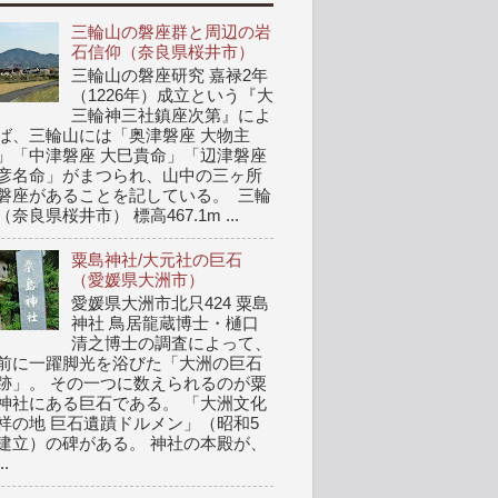
三輪山の磐座群と周辺の岩
石信仰（奈良県桜井市）
三輪山の磐座研究 嘉禄2年
（1226年）成立という『大
三輪神三社鎮座次第』によ
ば、三輪山には「奥津磐座 大物主
」「中津磐座 大巳貴命」「辺津磐座
彦名命」がまつられ、山中の三ヶ所
磐座があることを記している。 三輪
（奈良県桜井市） 標高467.1m ...
粟島神社/大元社の巨石
（愛媛県大洲市）
愛媛県大洲市北只424 粟島
神社 鳥居龍蔵博士・樋口
清之博士の調査によって、
前に一躍脚光を浴びた「大洲の巨石
跡」。 その一つに数えられるのが粟
神社にある巨石である。 「大洲文化
祥の地 巨石遺蹟ドルメン」（昭和5
建立）の碑がある。 神社の本殿が、
..