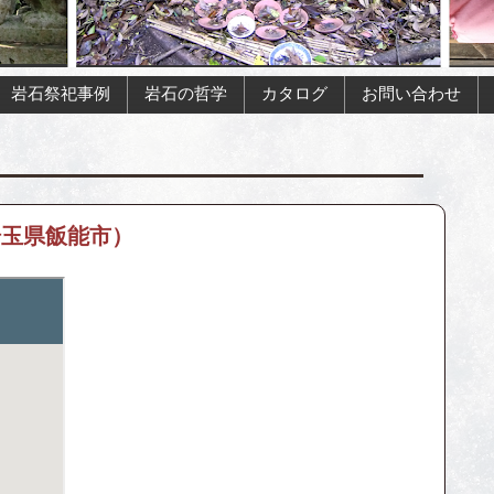
岩石祭祀事例
岩石の哲学
カタログ
お問い合わせ
埼玉県飯能市）