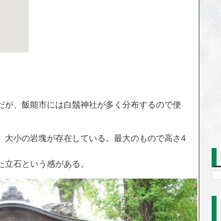
だが、飯能市には白鬚神社が多く分布するので便
。
、大小の岩塊が存在している。最大のもので高さ4
た立石という感がある。