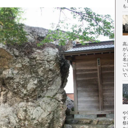
『
も.
高
が
と
名
ご
い
で
や
す
祭