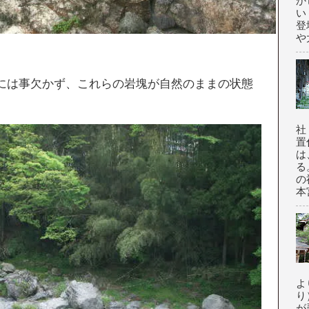
か
い
登
や大
。
には事欠かず、これらの岩塊が自然のままの状態
社
置
は
る
の
本
よ
り
が