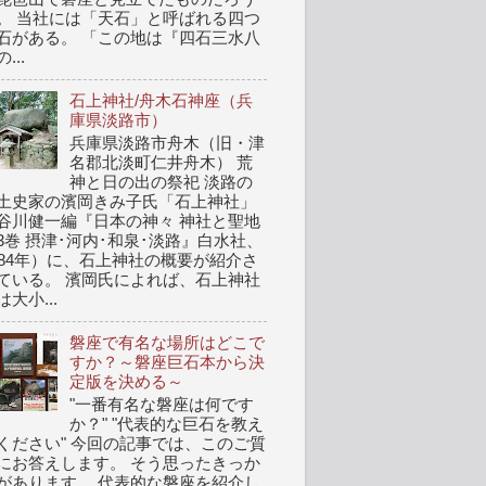
。 当社には「天石」と呼ばれる四つ
石がある。 「この地は『四石三水八
...
石上神社/舟木石神座（兵
庫県淡路市）
兵庫県淡路市舟木（旧・津
名郡北淡町仁井舟木） 荒
神と日の出の祭祀 淡路の
土史家の濱岡きみ子氏「石上神社」
谷川健一編『日本の神々 神社と聖地
3巻 摂津･河内･和泉･淡路』白水社、
984年）に、石上神社の概要が紹介さ
ている。 濱岡氏によれば、石上神社
は大小...
磐座で有名な場所はどこで
すか？～磐座巨石本から決
定版を決める～
"一番有名な磐座は何です
か？" "代表的な巨石を教え
ください" 今回の記事では、このご質
にお答えします。 そう思ったきっか
があります。 代表的な磐座を紹介し