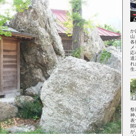
か
山
各
メ
応
道
れ
生.
祭
神
表
開
が