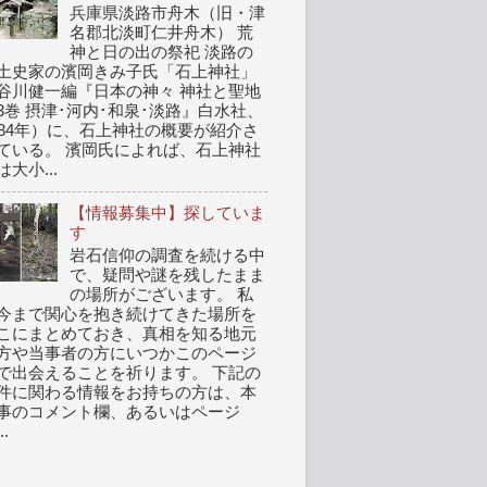
兵庫県淡路市舟木（旧・津
名郡北淡町仁井舟木） 荒
神と日の出の祭祀 淡路の
土史家の濱岡きみ子氏「石上神社」
谷川健一編『日本の神々 神社と聖地
3巻 摂津･河内･和泉･淡路』白水社、
984年）に、石上神社の概要が紹介さ
ている。 濱岡氏によれば、石上神社
は大小...
【情報募集中】探していま
す
岩石信仰の調査を続ける中
で、疑問や謎を残したまま
の場所がございます。 私
今まで関心を抱き続けてきた場所を
こにまとめておき、真相を知る地元
方や当事者の方にいつかこのページ
で出会えることを祈ります。 下記の
件に関わる情報をお持ちの方は、本
事のコメント欄、あるいはページ
..