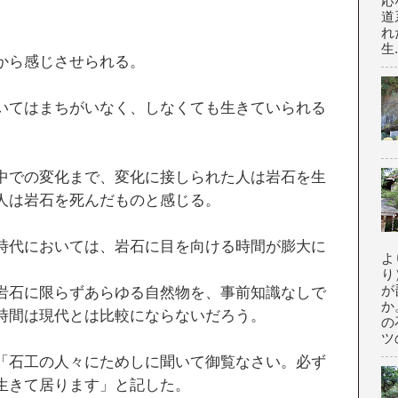
応
道
れ
生.
から感じさせられる。
いてはまちがいなく、しなくても生きていられる
中での変化まで、変化に接しられた人は岩石を生
人は岩石を死んだものと感じる。
時代においては、岩石に目を向ける時間が膨大に
よ
り
が
岩石に限らずあらゆる自然物を、事前知識なしで
か
時間は現代とは比較にならないだろう。
の
ツの
「石工の人々にためしに聞いて御覧なさい。必ず
生きて居ります」と記した。