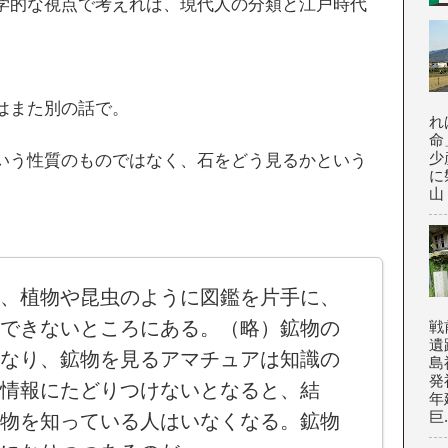
学的な視点で考えれば、現代人の分類と江戸時代
はまた別の話で。
れ
命
少
いう性質のものではなく、石をどう見るかという
に
山
、植物や昆虫のように図鑑を片手に、
できないところにある。（略）鉱物の
戦
遺
なり、鉱物を見るアマチュアは知識の
島
発
情報にたどりつけないとなると、結
年
巨.
物を知っている人はいなくなる。鉱物