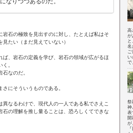
になりつつあるのだ。
高
に岩石の極致を見出すのに対し、たとえば私はそ
が
と
を見たい（まだ見えていない）
名
ご
い
れば、岩石の定義を学び、岩石の領域が広がるほ
で
いく。
岩石なのだ。
まさにそういうものである。
祭
は異なるわけで、現代人の一人である私でさえこ
神
岩石の理解を推し量ることは、恐ろしくてできな
表
開
が
『