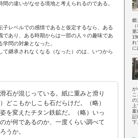
時間の違いがなせる境地と考えられるのである。
郷
（
伝子レベルでの感情であると仮定するなら、ある
第
識であり、ある時期からは一部の人々の趣味であ
1
れ
る学問の対象となった。
に
して継承されなくなる（なった）のは、いつから
が
滑石が混じっている。紙に重みと滑り
こ
の
）どこもかしこも石だらけだ。（略）
上
案
姿を変えたチタン鉄鉱だ。（略）いっ
記
のが何であるのか、一度くらい調べて
下.
ろうか。