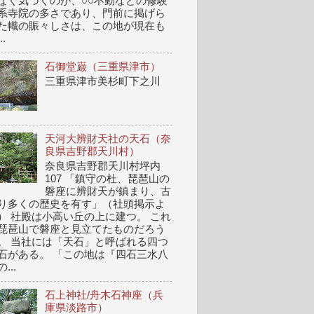
なく気づくのが、○○不動などの修験
系寺院の多さであり、門前に掲げら
た幟の賑々しさは、この地が現在も
..
石御堂巌（三重県津市）
三重県津市美杉町下之川
天河大辨財天社の天石（奈
良県吉野郡天川村）
奈良県吉野郡天川村坪内
107 「鎮守の杜、琵琶山の
磐座に辨財天が鎮まり、古
り多くの歴史を有す」（社頭掲示よ
） 社殿は小高い丘の上に建つ。 これ
琵琶山で磐座と見立てたものだろう
。 当社には「天石」と呼ばれる四つ
石がある。 「この地は『四石三水八
...
石上神社/舟木石神座（兵
庫県淡路市）