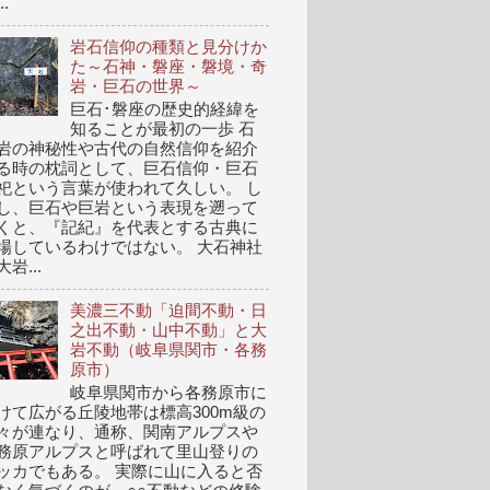
..
岩石信仰の種類と見分けか
た～石神・磐座・磐境・奇
岩・巨石の世界～
巨石･磐座の歴史的経緯を
知ることが最初の一歩 石
岩の神秘性や古代の自然信仰を紹介
る時の枕詞として、巨石信仰・巨石
祀という言葉が使われて久しい。 し
し、巨石や巨岩という表現を遡って
くと、『記紀』を代表とする古典に
場しているわけではない。 大石神社
岩...
美濃三不動「迫間不動・日
之出不動・山中不動」と大
岩不動（岐阜県関市・各務
原市）
岐阜県関市から各務原市に
けて広がる丘陵地帯は標高300m級の
々が連なり、通称、関南アルプスや
務原アルプスと呼ばれて里山登りの
ッカでもある。 実際に山に入ると否