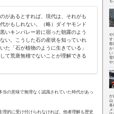
も.
のがあるとすれば、現代は、それがも
代かもしれない。（略）ダイヤモンド
黒いキンバレー岩に宿った朝露のよう
や
す
ない。こうした石の産状を知っていれ
祭
いた「石が植物のように生きている」
か
い
して荒唐無稽でないことが理解できる
登
や大
本当の意味で無理なく認識されていた時代があっ
か
山
各
メ
生理的に受け付けられなければ、他者理解も歴史