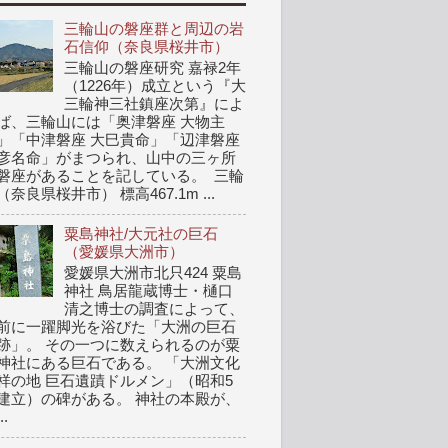
三輪山の磐座群と周辺の岩
石信仰（奈良県桜井市）
三輪山の磐座研究 嘉禄2年
（1226年）成立という『大
三輪神三社鎮座次第』によ
ば、三輪山には「奥津磐座 大物主
」「中津磐座 大巳貴命」「辺津磐座
彦名命」がまつられ、山中の三ヶ所
磐座があることを記している。 三輪
（奈良県桜井市） 標高467.1m ...
粟島神社/大元社の巨石
（愛媛県大洲市）
愛媛県大洲市北只424 粟島
神社 鳥居龍蔵博士・樋口
清之博士の調査によって、
前に一躍脚光を浴びた「大洲の巨石
跡」。 その一つに数えられるのが粟
神社にある巨石である。 「大洲文化
祥の地 巨石遺蹟ドルメン」（昭和5
建立）の碑がある。 神社の本殿が、
..