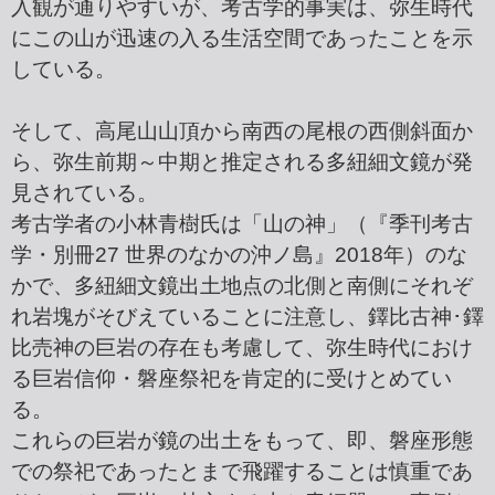
入観が通りやすいが、考古学的事実は、弥生時代
にこの山が迅速の入る生活空間であったことを示
している。
そして、高尾山山頂から南西の尾根の西側斜面か
ら、弥生前期～中期と推定される多紐細文鏡が発
見されている。
考古学者の小林青樹氏は「山の神」（『季刊考古
学・別冊27 世界のなかの沖ノ島』2018年）のな
かで、多紐細文鏡出土地点の北側と南側にそれぞ
れ岩塊がそびえていることに注意し、鐸比古神･鐸
比売神の巨岩の存在も考慮して、弥生時代におけ
る巨岩信仰・磐座祭祀を肯定的に受けとめてい
る。
これらの巨岩が鏡の出土をもって、即、磐座形態
での祭祀であったとまで飛躍することは慎重であ