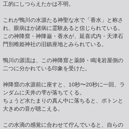
工的にしつらえたかは不明。
これが鴨川の水源たる神聖な水で「香水」と称さ
れ、眼病ほか諸病に霊験あると信じられている。
この神降窟・神降巌・香水が、延喜式内・天津石
門別稚姫神社の旧鎮座地とみられている。
鴨川の源流は、この神降窟と薬師・鳴滝岩屋側の
二つに分かれている印象を受けた。
神降窟の水源前に座すと、10秒〜20秒に一回、ラ
ンダムに天井の雫が落ちてくる。
ちょうど水たまりの真ん中に落ちると、ポトンと
大きめの音が聴こえる。
この水滴の感覚に合わせて佇んでいると、自らの