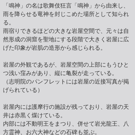
「鳴神」の名は歌舞伎狂言「鳴神」から由来し、
雨を降らせる竜神を封じこめた場所として知られ
る。
雨宿りできるほどの大きな岩屋空間で、元々は自
然形成の洞窟を聖地にする段階で大きく岩屋に広
げた印象が岩肌の造形から感じられる。
岩屋の外観であるが、岩屋空間の上部にもうひと
つ浅い窪みがあり、縦に亀裂が走っている。
（志明院のパンフレットには岩屋の近接写真が掲
げられている）
岩屋内には護摩行の施設が残っており、岩屋の天
井は赤黒く煤けている。
内部には不動明王をまつり、併せて岩光龍王、八
方霊神、お六大神などの石碑も並ぶ。