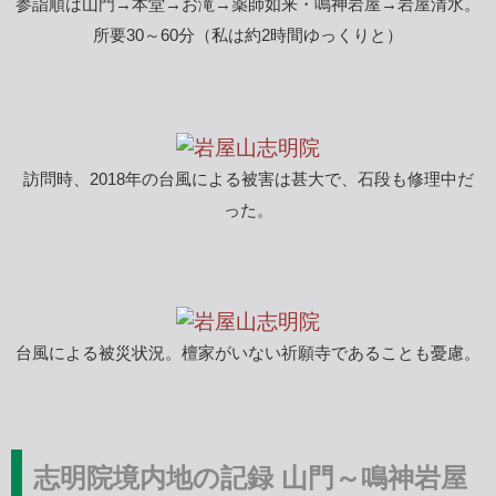
参詣順は山門→本堂→お滝→薬師如来・鳴神岩屋→岩屋清水。
所要30～60分（私は約2時間ゆっくりと）
訪問時、2018年の台風による被害は甚大で、石段も修理中だ
った。
台風による被災状況。檀家がいない祈願寺であることも憂慮。
志明院境内地の記録 山門～鳴神岩屋