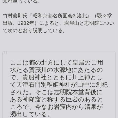
知れ渡っている。
竹村俊則氏『昭和京都名所図会3 洛北』（駸々堂
出版、1982年）によると、岩屋山と志明院につい
て次のとおり説明している。
ここは都の北方にして皇居のご用
水たる賀茂川の水源地にあたるの
で、貴船神社とともに川上神とし
て天津石門別稚姫神社が山中に創祀
された。そこは志明院本堂背後に
ある神降窟と称する巨岩のあると
ころで、今なお岩窟内から清泉が
湧出している。