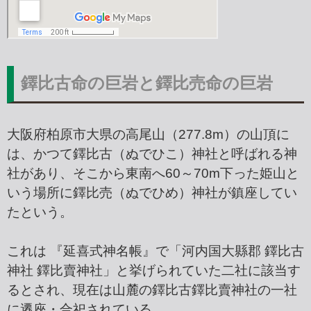
鐸比古命の巨岩と鐸比売命の巨岩
大阪府柏原市大県の高尾山（277.8m）の山頂に
は、かつて鐸比古（ぬでひこ）神社と呼ばれる神
社があり、そこから東南へ60～70m下った姫山と
いう場所に鐸比売（ぬでひめ）神社が鎮座してい
たという。
これは 『延喜式神名帳』で「河内国大縣郡 鐸比古
神社 鐸比賣神社」と挙げられていた二社に該当す
るとされ、現在は山麓の鐸比古鐸比賣神社の一社
に遷座・合祀されている。