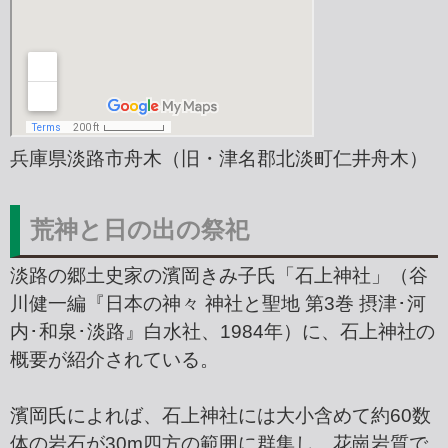
兵庫県淡路市舟木（旧・津名郡北淡町仁井舟木）
荒神と日の出の祭祀
淡路の郷土史家の濱岡きみ子氏「石上神社」（谷
川健一編『日本の神々 神社と聖地 第3巻 摂津･河
内･和泉･淡路』白水社、1984年）に、石上神社の
概要が紹介されている。
濱岡氏によれば、石上神社には大小含めて約60数
体の岩石が30m四方の範囲に群集し、花崗岩質で