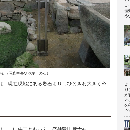
か
い
登
や大
婆石（写真中央やや左下の石）
は、現在現地にある岩石よりもひときわ大きく卒
よ
り
が
か
の
ツの
り。一に牛王ともいふ。祭神猿田彦大神」