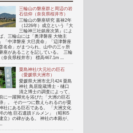
三輪山の磐座群と周辺の岩
石信仰（奈良県桜井市）
三輪山の磐座研究 嘉禄2年
（1226年）成立という『大
三輪神三社鎮座次第』によ
ば、三輪山には「奥津磐座 大物主
」「中津磐座 大巳貴命」「辺津磐座
彦名命」がまつられ、山中の三ヶ所
磐座があることを記している。 三輪
（奈良県桜井市） 標高467.1m ...
粟島神社/大元社の巨石
（愛媛県大洲市）
愛媛県大洲市北只424 粟島
神社 鳥居龍蔵博士・樋口
清之博士の調査によって、
前に一躍脚光を浴びた「大洲の巨石
跡」。 その一つに数えられるのが粟
神社にある巨石である。 「大洲文化
祥の地 巨石遺蹟ドルメン」（昭和5
建立）の碑がある。 神社の本殿が、
..