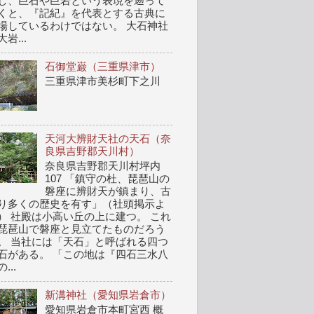
し、巨石や巨岩という表現を遡って
くと、『記紀』を代表とする古典に
場しているわけではない。 大石神社
岩...
石御堂巌（三重県津市）
三重県津市美杉町下之川
天河大辨財天社の天石（奈
良県吉野郡天川村）
奈良県吉野郡天川村坪内
107 「鎮守の杜、琵琶山の
磐座に辨財天が鎮まり、古
り多くの歴史を有す」（社頭掲示よ
） 社殿は小高い丘の上に建つ。 これ
琵琶山で磐座と見立てたものだろう
。 当社には「天石」と呼ばれる四つ
石がある。 「この地は『四石三水八
...
新溝神社（愛知県岩倉市）
愛知県岩倉市本町宮西 概