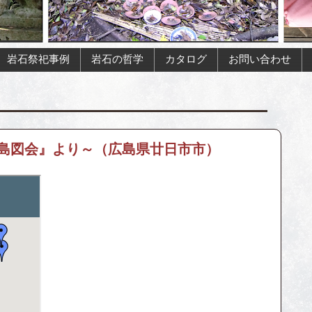
岩石祭祀事例
岩石の哲学
カタログ
お問い合わせ
島図会』より～（広島県廿日市市）