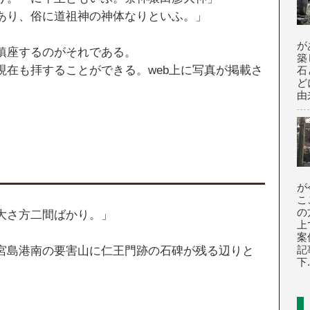
あり、俗に道祖神の神体なりといふ。」
が
鎮座するのがそれである。
築
現在も拝することができる。web上に写真が掲載さ
石
ど
由
が
こ
の
大さ方二間ばかり。」
上
案
記
宮島港南の要害山に仁王門跡の石碑が残る辺りと
下.