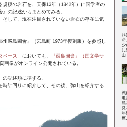
規模の岩石を、天保13年（1842年）に国学者の
会』の記述からまとめてみる。
、そして、現在注目されていない岩石の存在に気
れ
命
州嚴島圖會』（宮島町 1973年復刻版）を参照し
少
に
山
タベース」
においても、
『嚴島圖會』（国文学研
頁画像がオンライン公開されている。
』の記述順に準ずる。
を時計回りに紹介して、その後、弥山を紹介する
戦
遺
島
発
年
巨.