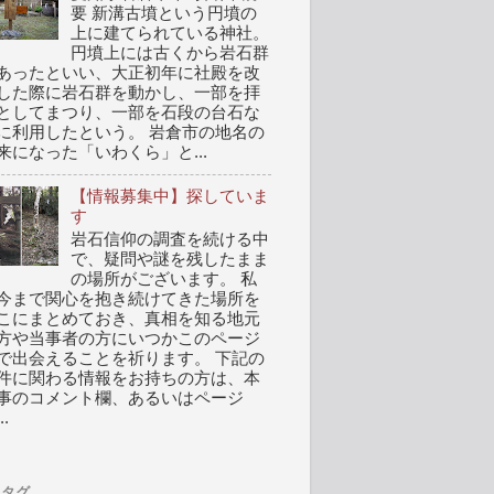
要 新溝古墳という円墳の
上に建てられている神社。
円墳上には古くから岩石群
あったといい、大正初年に社殿を改
した際に岩石群を動かし、一部を拝
としてまつり、一部を石段の台石な
に利用したという。 岩倉市の地名の
来になった「いわくら」と...
【情報募集中】探していま
す
岩石信仰の調査を続ける中
で、疑問や謎を残したまま
の場所がございます。 私
今まで関心を抱き続けてきた場所を
こにまとめておき、真相を知る地元
方や当事者の方にいつかこのページ
で出会えることを祈ります。 下記の
件に関わる情報をお持ちの方は、本
事のコメント欄、あるいはページ
..
タグ