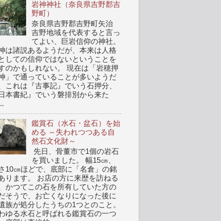
岩神神社（奈良県吉野郡吉
野町）
奈良県吉野郡吉野町矢治
吉野地域を代表すると言っ
てよい、巨岩信仰の神社。
神は諸説あるようだが、本来は人格
としての信仰ではないということを
すのかもしれない。 現在は「岩穂押
神」で通っていることが多いようだ
、これは『古事記』でいう石押分、
日本書紀』でいう磐排別から来た
..
鑑賞石（水石・盆石）を始
める ～失われつつある自
然石文化財～
先日、骨董市で1個の岩石
を買いました。 幅15㎝、
さ10㎝ほどで、底部に「名倉」の銘
あります。 お店の方に来歴を訪ねる
、かつてこの石を所有していた方の
だそうで、お亡くなりになった後に
遺族が処分したうちの1つとのこと。
わゆる水石と呼ばれる鑑賞石の一つ