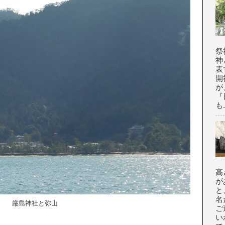
祭
神
表
開
が
『
も.
高
が
と
名
厳島神社と弥山
ご
い