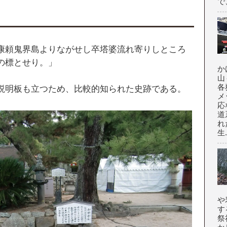
で
康頼鬼界島よりながせし卒塔婆流れ寄りしところ
の標とせり。」
か
山
各
説明板も立つため、比較的知られた史跡である。
メ
応
道
れ
生.
や
す
祭