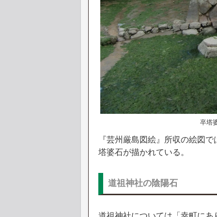
卒塔
『芸州厳島図絵』所収の絵図で
塔婆石が描かれている。
道祖神社の陰陽石
道祖神社については「幸町にあ