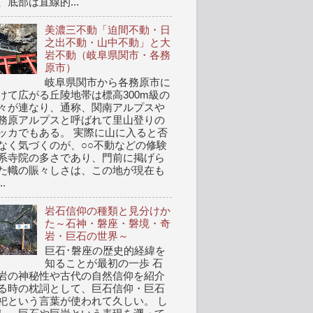
、底部は直線的...
美濃三不動「迫間不動・日
之出不動・山中不動」と大
岩不動（岐阜県関市・各務
原市）
岐阜県関市から各務原市に
けて広がる丘陵地帯は標高300m級の
々が連なり、通称、関南アルプスや
務原アルプスと呼ばれて里山登りの
ッカでもある。 実際に山に入ると否
なく気づくのが、○○不動などの修験
系寺院の多さであり、門前に掲げら
た幟の賑々しさは、この地が現在も
..
岩石信仰の種類と見分けか
た～石神・磐座・磐境・奇
岩・巨石の世界～
巨石･磐座の歴史的経緯を
知ることが最初の一歩 石
岩の神秘性や古代の自然信仰を紹介
る時の枕詞として、巨石信仰・巨石
祀という言葉が使われて久しい。 し