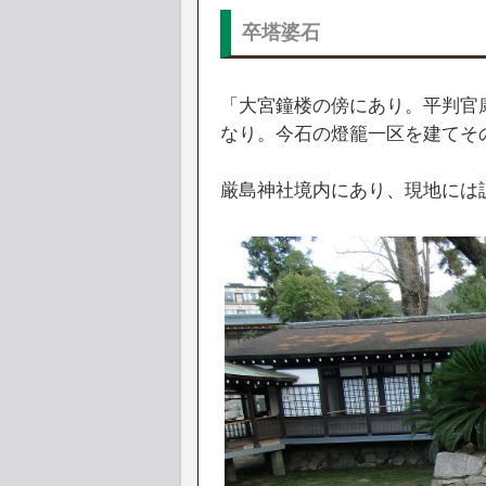
卒塔婆石
「大宮鐘楼の傍にあり。平判官
なり。今石の燈籠一区を建てそ
厳島神社境内にあり、現地には