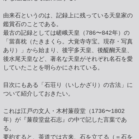
由来石というのは、記録上に残っている天皇家の
鑑賞石のことである。
最古の記録としては嵯峨天皇（786〜842年）の
「當喜枕（たきまくら。大覚寺寺宝。現存・写真
あり）」から始まり、後宇多天皇、後醍醐天皇、
後水尾天皇など、著名な天皇がそれぞれ名石を愛
していたことを明らかにされている。
目次にもある「石荘り（いしかざり）の古法」に
ついて紹介しておきたい。
これは江戸の文人・木村蒹葭堂（1736〜1802
年）が『蒹葭堂盆石志』の中で記した言葉であ
る。
要約すると、茶道では古来、石を立てる（＝石を