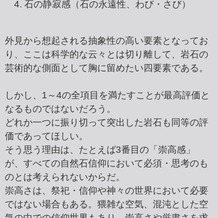
石の静寂感（石の永遠性、わび・さび）
外見から想起される抽象性の高い要素となってお
り、ここは科学的な云々とは切り離して、岩石の
芸術的な側面として胸に留めたい四要素である。
しかし、1～4の全項目を満たすことが最高評価と
なるものではないだろう。
どれか一つに振り切って突出した岩石も同等の評
価であってほしい。
そう思う理由は、たとえば3番目の「崇高感」
が、すべての自然石信仰において必須・思考のも
のとは考えられないからだ。
崇高さは、祭祀・信仰や神々の世界において必要
ではない場合もある。猥雑な空気、混沌とした空
気の中での信仰世界もあり、崇高さや厳粛さを求