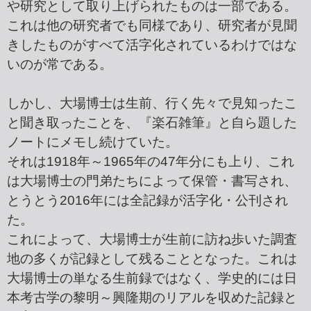
や研究として取り上げられたものは一部である。
これは他の研究者でも同様であり、研究者が見聞
きしたものがすべて活字化されているわけではな
いのが常である。
しかし、大場博士は生前、行く先々で見知ったこ
と聞き取ったことを、『
楽石雑筆
』と自ら題した
ノートにメモし続けていた。
それは1918年～1965年の47年分にも上り、これ
は大場博士の門弟たちによって保管・書写され、
とうとう2016年には全記録が活字化・公刊され
た。
これによって、大場博士が生前に訪ね歩いた調査
地の多くが記録として残ることとなった。これは
大場博士の単なる生前録ではなく、学史的には日
本考古学の黎明～興隆期のリアルを収めた記録と