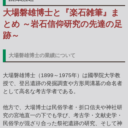
大場磐雄博士と『楽石雑筆』ま
とめ ～岩石信仰研究の先達の足
跡～
大場磐雄博士の業績について
大場磐雄博士（1899～1975年）は國學院大学教
授で、登呂遺跡の発掘調査や方形周溝墓の命名者
として高名な考古学者である。
他方で、大場博士は民俗学者・折口信夫や神社研
究の宮地直一の下でも学び、考古学・文献史学・
民俗学が混ざり合った祭祀遺跡の研究、そして神