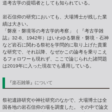
道考古学の提唱者としても知られている。
岩石信仰の研究においても、大場博士が残した業
績は大きい。
「磐座・磐境等の考古学的考察」（ 『考古学雑
誌』32-8、1942年）はいわゆる磐座・磐境・石神
など岩石に関わる祭祀を学問的に取り上げた貴重
な研究で、それ以降、なぜかこの論考を乗りこえ
るフォロワーも現れず、ここで論じられた諸問題
は2019年に入った現在でも通用している。
『楽石雑筆』について
祭祀遺跡研究や神社研究のなかで、大場博士は全
国各地の岩石信仰の場を調査した。 その中で論文