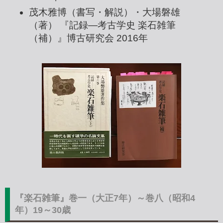
茂木雅博（書写・解説）・大場磐雄
（著） 『記録―考古学史 楽石雑筆
（補）』博古研究会 2016年
『
楽石雑筆
』巻一（大正7年）～巻八（昭和4
年）19～30歳