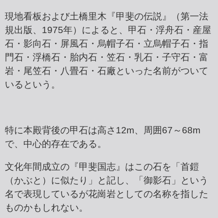
現地看板および土橋里木『甲斐の伝説』（第一法
規出版、1975年）によると、甲石・浮舟石・産屋
石・影向石・屏風石・烏帽子石・立烏帽子石・指
門石・浮橋石・胎内石・笠石・乳石・子守石・富
岩・尾笠石・八畳石・石廠といった名前がついて
いるという。
特に本殿背後の甲石は高さ12m、周囲67～68m
で、中心的存在である。
文化年間成立の『甲斐国志』はこの石を「首鎧
（かぶと）に似たり」と記し、「御影石」という
名で表現しているが花崗岩としての名称を指した
ものかもしれない。