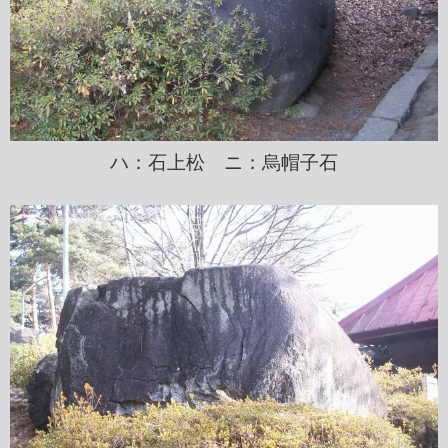
ハ：石上松 ニ：烏帽子石