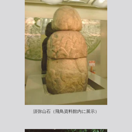
須弥山石（飛鳥資料館内に展示）