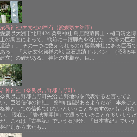
粟島神社/大元社の巨石（愛媛県大洲市）
愛媛県大洲市北只424 粟島神社 鳥居龍蔵博士・樋口清之博
士の調査によって、戦前に一躍脚光を浴びた「大洲の巨石
遺跡」。 その一つに数えられるのが粟島神社にある巨石で
ある。 「大洲文化発祥の地 巨石遺蹟ドルメン」（昭和5年
建立）の碑がある。 神社の本殿が、巨...
岩神神社（奈良県吉野郡吉野町）
奈良県吉野郡吉野町矢治 吉野地域を代表すると言ってよ
い、巨岩信仰の神社。 祭神は諸説あるようだが、本来は人
格神としての信仰ではないということを表すのかもしれな
い。 現在は「岩穂押開神」で通っていることが多いようだ
が、これは『古事記』でいう石押分、『日本書紀』でいう
磐排別から来たも...