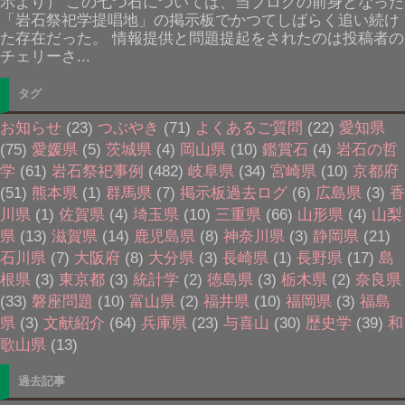
示より） この七つ石については、当ブログの前身となった
「岩石祭祀学提唱地」の掲示板でかつてしばらく追い続け
た存在だった。 情報提供と問題提起をされたのは投稿者の
チェリーさ...
タグ
お知らせ
(23)
つぶやき
(71)
よくあるご質問
(22)
愛知県
(75)
愛媛県
(5)
茨城県
(4)
岡山県
(10)
鑑賞石
(4)
岩石の哲
学
(61)
岩石祭祀事例
(482)
岐阜県
(34)
宮崎県
(10)
京都府
(51)
熊本県
(1)
群馬県
(7)
掲示板過去ログ
(6)
広島県
(3)
香
川県
(1)
佐賀県
(4)
埼玉県
(10)
三重県
(66)
山形県
(4)
山梨
県
(13)
滋賀県
(14)
鹿児島県
(8)
神奈川県
(3)
静岡県
(21)
石川県
(7)
大阪府
(8)
大分県
(3)
長崎県
(1)
長野県
(17)
島
根県
(3)
東京都
(3)
統計学
(2)
徳島県
(3)
栃木県
(2)
奈良県
(33)
磐座問題
(10)
富山県
(2)
福井県
(10)
福岡県
(3)
福島
県
(3)
文献紹介
(64)
兵庫県
(23)
与喜山
(30)
歴史学
(39)
和
歌山県
(13)
過去記事