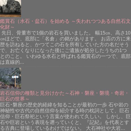
鑑賞石（水石・盆石）を始める ～失われつつある自然石文
化財～
先日、骨董市で1個の岩石を買いました。 幅15㎝、高さ10
㎝ほどで、底部に「名倉」の銘があります。 お店の方に来
歴を訪ねると、かつてこの石を所有していた方の名だそう
で、お亡くなりになった後にご遺族が処分したうちの1つ
とのこと。 いわゆる水石と呼ばれる鑑賞石の一つで、底部
は直線的...
岩石信仰の種類と見分けかた～石神・磐座・磐境・奇岩・
巨石の世界～
巨石･磐座の歴史的経緯を知ることが最初の一歩 石や岩の
神秘性や古代の自然信仰を紹介する時の枕詞として、巨石
信仰・巨石祭祀という言葉が使われて久しい。 しかし、巨
石や巨岩という表現を遡っていくと、『記紀』を代表とす
る古典に登場しているわけではない。 大石神社や大岩...