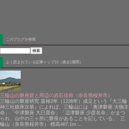
このブログを検索
よく読まれている記事トップ10（過去1週間）
三輪山の磐座群と周辺の岩石信仰（奈良県桜井市）
三輪山の磐座研究 嘉禄2年（1226年）成立という『大三輪
神三社鎮座次第』によれば、三輪山には「奥津磐座 大物主
命」「中津磐座 大巳貴命」「辺津磐座 少彦名命」がまつ
られ、山中の三ヶ所に磐座があることを記している。 三
輪山（奈良県桜井市） 標高467.1m ...