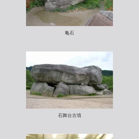
亀石
石舞台古墳