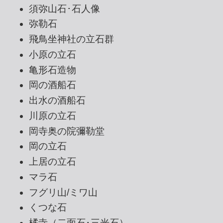
須弥山石･石人像
弥勒石
飛鳥坐神社の立石群
小原の立石
亀形石造物
岡の酒船石
出水の酒船石
川原の立石
岡寺奥の院彌勒堂
岡の立石
上居の立石
マラ石
フグリ山/ミワ山
くつな石
橘寺（二面石･三光石）