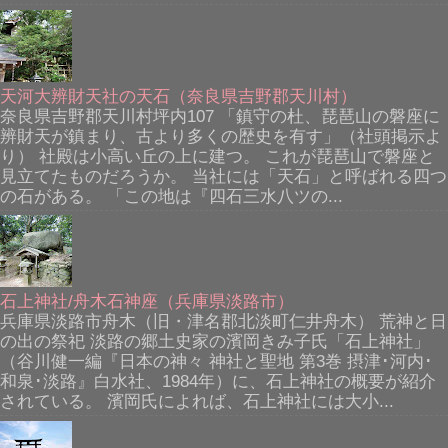
天河大辨財天社の天石（奈良県吉野郡天川村）
奈良県吉野郡天川村坪内107 「鎮守の杜、琵琶山の磐座に
辨財天が鎮まり、古より多くの歴史を有す」（社頭掲示よ
り） 社殿は小高い丘の上に建つ。 これが琵琶山で磐座と
見立てたものだろうか。 当社には「天石」と呼ばれる四つ
の石がある。 「この地は『四石三水八ツの...
石上神社/舟木石神座（兵庫県淡路市）
兵庫県淡路市舟木（旧・津名郡北淡町仁井舟木） 荒神と日
の出の祭祀 淡路の郷土史家の濱岡きみ子氏「石上神社」
（谷川健一編『日本の神々 神社と聖地 第3巻 摂津･河内･
和泉･淡路』白水社、1984年）に、石上神社の概要が紹介
されている。 濱岡氏によれば、石上神社には大小...