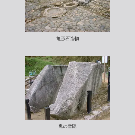
亀形石造物
鬼の雪隠