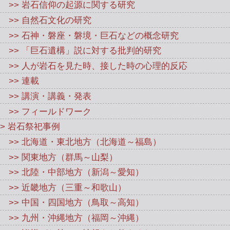
>> 岩石信仰の起源に関する研究
>> 自然石文化の研究
>> 石神・磐座・磐境・巨石などの概念研究
>> 「巨石遺構」説に対する批判的研究
>> 人が岩石を見た時、接した時の心理的反応
>> 連載
>> 講演・講義・発表
>> フィールドワーク
> 岩石祭祀事例
>> 北海道・東北地方（北海道～福島）
>> 関東地方（群馬～山梨）
>> 北陸・中部地方（新潟～愛知）
>> 近畿地方（三重～和歌山）
>> 中国・四国地方（鳥取～高知）
>> 九州・沖縄地方（福岡～沖縄）