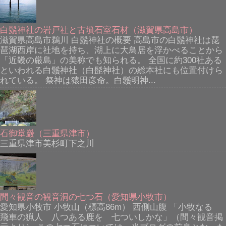
白鬚神社の岩戸社と古墳石室石材（滋賀県高島市）
滋賀県高島市鵜川 白鬚神社の概要 高島市の白鬚神社は琵
琶湖西岸に社地を持ち、湖上に大鳥居を浮かべることから
「近畿の厳島」の美称でも知られる。 全国に約300社ある
といわれる白鬚神社（白髭神社）の総本社にも位置付けら
れている。 祭神は猿田彦命。白鬚明神...
石御堂巌（三重県津市）
三重県津市美杉町下之川
間々観音の観音洞の七つ石（愛知県小牧市）
愛知県小牧市 小牧山（標高86m） 西側山腹 「小牧なる
飛車の猟人 八つある鹿を 七ついしかな」（間々観音掲