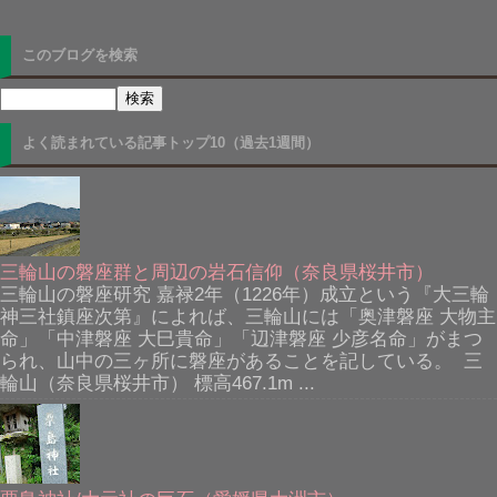
このブログを検索
よく読まれている記事トップ10（過去1週間）
三輪山の磐座群と周辺の岩石信仰（奈良県桜井市）
三輪山の磐座研究 嘉禄2年（1226年）成立という『大三輪
神三社鎮座次第』によれば、三輪山には「奥津磐座 大物主
命」「中津磐座 大巳貴命」「辺津磐座 少彦名命」がまつ
られ、山中の三ヶ所に磐座があることを記している。 三
輪山（奈良県桜井市） 標高467.1m ...