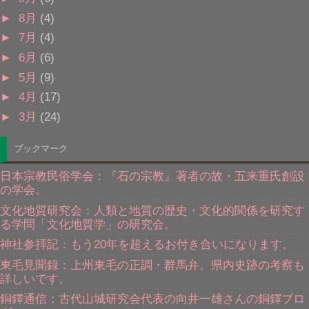
►
8月
(4)
►
7月
(4)
►
6月
(6)
►
5月
(9)
►
4月
(17)
►
3月
(24)
ブックマーク
日本宗教民俗学会：『石の宗教』著者の故・五来重氏創設
の学会。
文化地質研究会：人類と地質の歴史・文化的関係を研究す
る学問「文化地質学」の研究会。
神社参拝記：もう20年を超えるお付き合いになります。
東毛見聞録：上州東毛の正調・群馬弁。県内史跡の考察も
詳しいです。
銅鐸通信：古代山城研究会代表の向井一雄さんの銅鐸ブロ