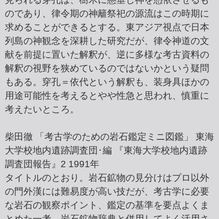
のであり、律令期の神籬祭祀の源流はこの時期に
求めることができるとする。東アジア視点で日本
列島の神観念を深耕した研究だが、律令神道の文
献を前提に置いた解釈が、逆に多様な考古資料の
解釈の視野を狭めているのではないかという疑問
もある。穿孔＝依代という解釈も、装身具ほかの
用途可能性を考えるとやや性急と思われ、慎重に
考えたいところ。
柴田徹 「考古学のための岩石鑑定ミニ図鑑」 東海
大学校地内遺跡調査団･編 『東海大学校地内遺跡
調査団報告』2 1991年
タイトルのとおり。岩石鉱物の見分けはプロ以外
の門外漢には難易度が高い技だが、考古学に必要
な岩石の観察ポイント、鑑定の基準を要点よくま
とめた一考。岩石鉱物辞典と併用してよく活用さ