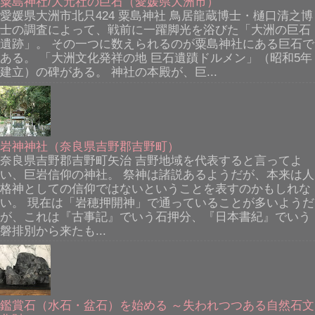
粟島神社/大元社の巨石（愛媛県大洲市）
愛媛県大洲市北只424 粟島神社 鳥居龍蔵博士・樋口清之博
士の調査によって、戦前に一躍脚光を浴びた「大洲の巨石
遺跡」。 その一つに数えられるのが粟島神社にある巨石で
ある。 「大洲文化発祥の地 巨石遺蹟ドルメン」（昭和5年
建立）の碑がある。 神社の本殿が、巨...
岩神神社（奈良県吉野郡吉野町）
奈良県吉野郡吉野町矢治 吉野地域を代表すると言ってよ
い、巨岩信仰の神社。 祭神は諸説あるようだが、本来は人
格神としての信仰ではないということを表すのかもしれな
い。 現在は「岩穂押開神」で通っていることが多いようだ
が、これは『古事記』でいう石押分、『日本書紀』でいう
磐排別から来たも...
鑑賞石（水石・盆石）を始める ～失われつつある自然石文