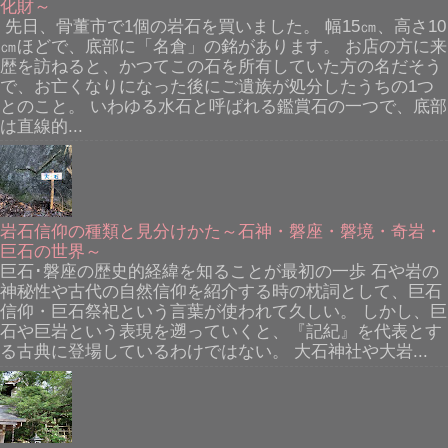
化財～
先日、骨董市で1個の岩石を買いました。 幅15㎝、高さ10
㎝ほどで、底部に「名倉」の銘があります。 お店の方に来
歴を訪ねると、かつてこの石を所有していた方の名だそう
で、お亡くなりになった後にご遺族が処分したうちの1つ
とのこと。 いわゆる水石と呼ばれる鑑賞石の一つで、底部
は直線的...
岩石信仰の種類と見分けかた～石神・磐座・磐境・奇岩・
巨石の世界～
巨石･磐座の歴史的経緯を知ることが最初の一歩 石や岩の
神秘性や古代の自然信仰を紹介する時の枕詞として、巨石
信仰・巨石祭祀という言葉が使われて久しい。 しかし、巨
石や巨岩という表現を遡っていくと、『記紀』を代表とす
る古典に登場しているわけではない。 大石神社や大岩...