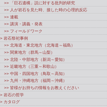
>> 「巨石遺構」説に対する批判的研究
>> 人が岩石を見た時、接した時の心理的反応
>> 連載
>> 講演・講義・発表
>> フィールドワーク
> 岩石祭祀事例
>> 北海道・東北地方（北海道～福島）
>> 関東地方（群馬～山梨）
>> 北陸・中部地方（新潟～愛知）
>> 近畿地方（三重～和歌山）
>> 中国・四国地方（鳥取～高知）
>> 九州・沖縄地方（福岡～沖縄）
>> 皆様がお持ちの情報をお教えください
> 岩石の哲学
> カタログ