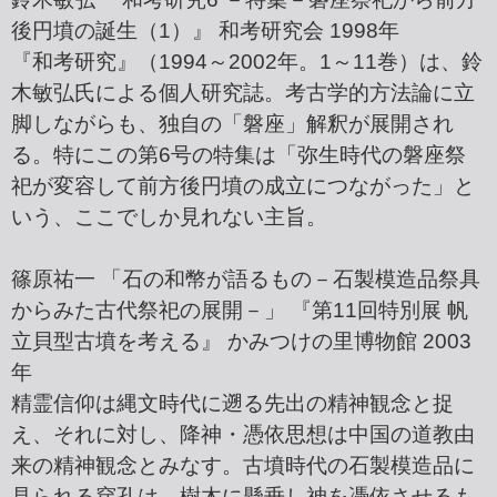
後円墳の誕生（1）』 和考研究会 1998年
『和考研究』（1994～2002年。1～11巻）は、鈴
木敏弘氏による個人研究誌。考古学的方法論に立
脚しながらも、独自の「磐座」解釈が展開され
る。特にこの第6号の特集は「弥生時代の磐座祭
祀が変容して前方後円墳の成立につながった」と
いう、ここでしか見れない主旨。
篠原祐一 「石の和幣が語るもの－石製模造品祭具
からみた古代祭祀の展開－」 『第11回特別展 帆
立貝型古墳を考える』 かみつけの里博物館 2003
年
精霊信仰は縄文時代に遡る先出の精神観念と捉
え、それに対し、降神・憑依思想は中国の道教由
来の精神観念とみなす。古墳時代の石製模造品に
見られる穿孔は、樹木に懸垂し神を憑依させるも