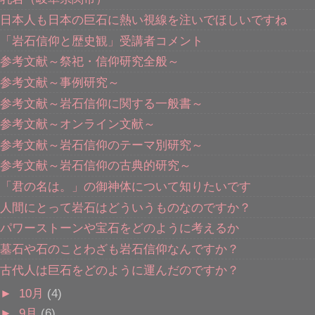
日本人も日本の巨石に熱い視線を注いでほしいですね
「岩石信仰と歴史観」受講者コメント
参考文献～祭祀・信仰研究全般～
参考文献～事例研究～
参考文献～岩石信仰に関する一般書～
参考文献～オンライン文献～
参考文献～岩石信仰のテーマ別研究～
参考文献～岩石信仰の古典的研究～
「君の名は。」の御神体について知りたいです
人間にとって岩石はどういうものなのですか？
パワーストーンや宝石をどのように考えるか
墓石や石のことわざも岩石信仰なんですか？
古代人は巨石をどのように運んだのですか？
►
10月
(4)
►
9月
(6)