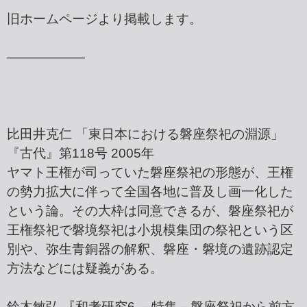
旧ホームページより掲載します。
――――――
比田井克仁 「東日本における磐座祭祀の淵源」
『古代』第118号 2005年
ヤマト王権が司っていた磐座祭祀の形態が、王権
の勢力拡大に伴って全国各地に普及し画一化した
という論。その大枠は同意できるが、磐座祭祀が
王権祭祀で磐境祭祀は小規模集団の祭祀という区
別や、弥生青銅器の解釈、磐座・磐境の遺跡認定
方法などには疑義がある。
鈴木敏弘 『和考研究6 －特集－磐座祭祀から前方