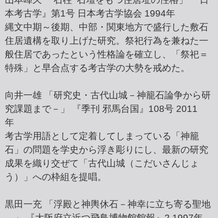
本考古学』第1号 日本考古学協会 1994年
縄文中期～後期、中部・関東地方で盛行した敷石
住居遺構を取り上げた研究。祭祀行為を兼ねた一
般住居であったという性格論を確立し、「祭祀＝
特殊」と早合点する考古学の大勢を戒めた。
向井一雄 「研究史・古代山城－神籠石論争から研
究課題まで－」 『季刊 邪馬台国』108号 2011
年
考古学用語として定着してしまっている「神籠
石」の問題を学史から浮き彫りにし、最新の研究
成果を織り交ぜて「古代山城（こだいさんじょ
う）」への枠組を提唱。
黒田一充 「浮殿と神輿休石－神幸に立ち寄る聖地
－」 『大阪府立近つ飛鳥博物館館報』2 1997年