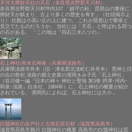
天河大辨財天社の天石（奈良県吉野郡天川村）
奈良県吉野郡天川村坪内107 「鎮守の杜、琵琶山の磐座に
辨財天が鎮まり、古より多くの歴史を有す」（社頭掲示よ
り） 社殿は小高い丘の上に建つ。 これが琵琶山で磐座と
見立てたものだろうか。 当社には「天石」と呼ばれる四つ
の石がある。 「この地は『四石三水八ツの...
石上神社/舟木石神座（兵庫県淡路市）
兵庫県淡路市舟木（旧・津名郡北淡町仁井舟木） 荒神と日
の出の祭祀 淡路の郷土史家の濱岡きみ子氏「石上神社」
（谷川健一編『日本の神々 神社と聖地 第3巻 摂津･河内･
和泉･淡路』白水社、1984年）に、石上神社の概要が紹介
されている。 濱岡氏によれば、石上神社には大小...
白鬚神社の岩戸社と古墳石室石材（滋賀県高島市）
滋賀県高島市鵜川 白鬚神社の概要 高島市の白鬚神社は琵