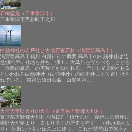
石御堂巌（三重県津市）
三重県津市美杉町下之川
白鬚神社の岩戸社と古墳石室石材（滋賀県高島市）
滋賀県高島市鵜川 白鬚神社の概要 高島市の白鬚神社は琵
琶湖西岸に社地を持ち、湖上に大鳥居を浮かべることから
「近畿の厳島」の美称でも知られる。 全国に約300社ある
といわれる白鬚神社（白髭神社）の総本社にも位置付けら
れている。 祭神は猿田彦命。白鬚明神...
天河大辨財天社の天石（奈良県吉野郡天川村）
奈良県吉野郡天川村坪内107 「鎮守の杜、琵琶山の磐座に
辨財天が鎮まり、古より多くの歴史を有す」（社頭掲示よ
り） 社殿は小高い丘の上に建つ。 これが琵琶山で磐座と