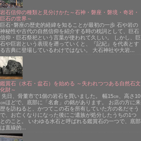
岩石信仰の種類と見分けかた～石神・磐座・磐境・奇岩・
巨石の世界～
巨石･磐座の歴史的経緯を知ることが最初の一歩 石や岩の
神秘性や古代の自然信仰を紹介する時の枕詞として、巨石
信仰・巨石祭祀という言葉が使われて久しい。 しかし、巨
石や巨岩という表現を遡っていくと、『記紀』を代表とす
る古典に登場しているわけではない。 大石神社や大岩...
鑑賞石（水石・盆石）を始める ～失われつつある自然石文
化財～
先日、骨董市で1個の岩石を買いました。 幅15㎝、高さ10
㎝ほどで、底部に「名倉」の銘があります。 お店の方に来
歴を訪ねると、かつてこの石を所有していた方の名だそう
で、お亡くなりになった後にご遺族が処分したうちの1つ
とのこと。 いわゆる水石と呼ばれる鑑賞石の一つで、底部
は直線的...