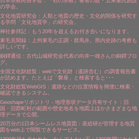
日本宗教民俗学会：『石の宗教』著者の故・五来重氏創設
の学会。
文化地質研究会：人類と地質の歴史・文化的関係を研究す
る学問「文化地質学」の研究会。
神社参拝記：もう20年を超えるお付き合いになります。
東毛見聞録：上州東毛の正調・群馬弁。県内史跡の考察も
詳しいです。
銅鐸通信：古代山城研究会代表の向井一雄さんの銅鐸ブロ
グ。
全国文化財総覧：webで文化財（遺跡含む）の調査報告書
が読めます。たとえば「磐座」と検索すると･･･
文化財総覧WebGIS：遺跡などの位置情報を簡便に検索・
確認できるシステム。
Geoshapeリポジトリ - 地理形状データ共有サイト：旧
国・旧郡町村の範囲や歴史地名を地図上ほかさまざまな地
理データで公開。
20万分の1日本シームレス地質図：産総研が管理する地質
図をweb上で閲覧できるサービス。