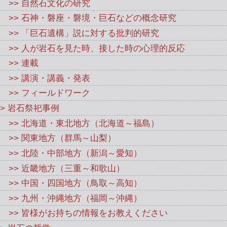
>> 自然石文化の研究
>> 石神・磐座・磐境・巨石などの概念研究
>> 「巨石遺構」説に対する批判的研究
>> 人が岩石を見た時、接した時の心理的反応
>> 連載
>> 講演・講義・発表
>> フィールドワーク
> 岩石祭祀事例
>> 北海道・東北地方（北海道～福島）
>> 関東地方（群馬～山梨）
>> 北陸・中部地方（新潟～愛知）
>> 近畿地方（三重～和歌山）
>> 中国・四国地方（鳥取～高知）
>> 九州・沖縄地方（福岡～沖縄）
>> 皆様がお持ちの情報をお教えください