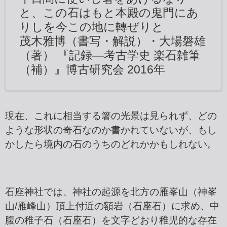
と、この石はもと本殿の鬼門にあ
りしを今この地に轉ぜりと
茂木雅博（書写・解説）・大場磐雄
（著） 『記録―考古学史 楽石雑筆
（補）』博古研究会 2016年
現在、これに相当する箸の光景は見られず、どの
ような形状の奇石なのか書かれていないが、もし
かしたら境内の石のうちのどれかかもしれない。
石座神社では、神社の起源を北方の雁峯山（神峯
山/雁峰山）頂上付近の額岩（石座石）に求め、中
腹の稚子石（石座石）を文字どおり稚児的な存在