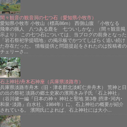
間々観音の観音洞の七つ石（愛知県小牧市）
愛知県小牧市 小牧山（標高86m） 西側山腹 「小牧なる
飛車の猟人 八つある鹿を 七ついしかな」（間々観音掲
示より） この七つ石については、当ブログの前身となった
「岩石祭祀学提唱地」の掲示板でかつてしばらく追い続け
た存在だった。 情報提供と問題提起をされたのは投稿者の
チェリーさ...
石上神社/舟木石神座（兵庫県淡路市）
兵庫県淡路市舟木（旧・津名郡北淡町仁井舟木） 荒神と日
の出の祭祀 淡路の郷土史家の濱岡きみ子氏「石上神社」
（谷川健一編『日本の神々 神社と聖地 第3巻 摂津･河内･
和泉･淡路』白水社、1984年）に、石上神社の概要が紹介
されている。 濱岡氏によれば、石上神社には大小...