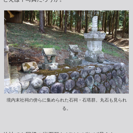
境内末社祠の傍らに集められた石祠・石塔群。丸石も見られ
る。