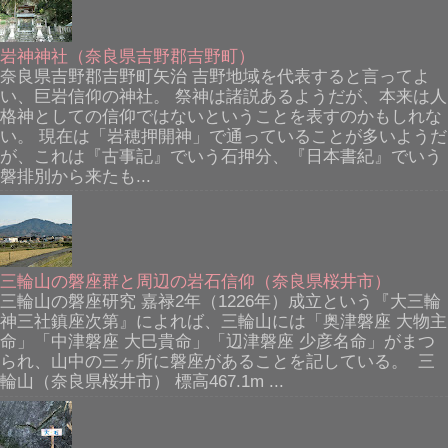
岩神神社（奈良県吉野郡吉野町）
奈良県吉野郡吉野町矢治 吉野地域を代表すると言ってよ
い、巨岩信仰の神社。 祭神は諸説あるようだが、本来は人
格神としての信仰ではないということを表すのかもしれな
い。 現在は「岩穂押開神」で通っていることが多いようだ
が、これは『古事記』でいう石押分、『日本書紀』でいう
磐排別から来たも...
三輪山の磐座群と周辺の岩石信仰（奈良県桜井市）
三輪山の磐座研究 嘉禄2年（1226年）成立という『大三輪
神三社鎮座次第』によれば、三輪山には「奥津磐座 大物主
命」「中津磐座 大巳貴命」「辺津磐座 少彦名命」がまつ
られ、山中の三ヶ所に磐座があることを記している。 三
輪山（奈良県桜井市） 標高467.1m ...