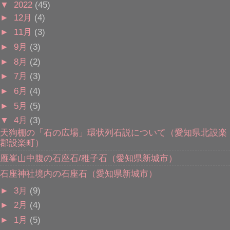
▼
2022
(45)
►
12月
(4)
►
11月
(3)
►
9月
(3)
►
8月
(2)
►
7月
(3)
►
6月
(4)
►
5月
(5)
▼
4月
(3)
天狗棚の「石の広場」環状列石説について（愛知県北設楽
郡設楽町）
雁峯山中腹の石座石/稚子石（愛知県新城市）
石座神社境内の石座石（愛知県新城市）
►
3月
(9)
►
2月
(4)
►
1月
(5)