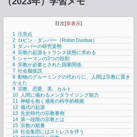
（2023年）学習メモ
目次
[
非表示
]
1
注意点
2
ロビン・ダンバー（Robin Dunbar）
3
ダンバーの研究姿勢
4
宗教の起源をトランス状態に求める
5
シャーマンの3つの役割
6
宗教が必要とされた因果関係
7
社会脳仮説
8
動物のグルーミングの代わりに、人間は宗教に置き
かえた
9
宗教、恋愛、美、カルト
10
人間に備わるメンタライジング能力
11
神秘を抱く感覚の科学的根拠
12
儀式の起源
13
先史時代の宗教事例
14
第一段階の宗教とは
15
宗教の順番
16
社会集団にはストレスを伴う