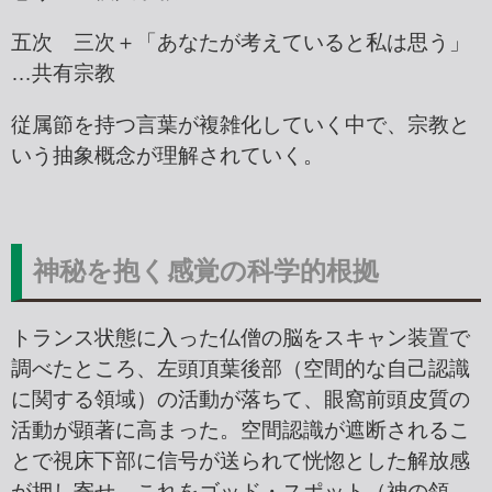
五次 三次＋「あなたが考えていると私は思う」
…共有宗教
従属節を持つ言葉が複雑化していく中で、宗教と
いう抽象概念が理解されていく。
神秘を抱く感覚の科学的根拠
トランス状態に入った仏僧の脳をスキャン装置で
調べたところ、左頭頂葉後部（空間的な自己認識
に関する領域）の活動が落ちて、眼窩前頭皮質の
活動が顕著に高まった。空間認識が遮断されるこ
とで視床下部に信号が送られて恍惚とした解放感
が押し寄せ、これをゴッド・スポット（神の領