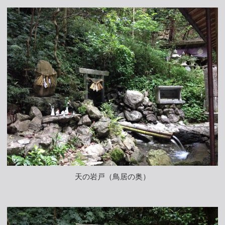
天の岩戸（鳥居の奥）