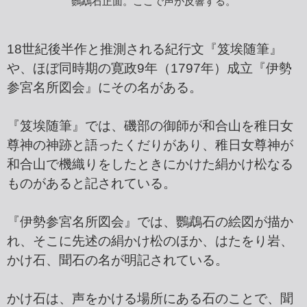
鸚鵡石正面。ここで声が反響する。
18世紀後半作と推測される紀行文『笈埃随筆』
や、ほぼ同時期の寛政9年（1797年）成立『伊勢
参宮名所図会』にその名がある。
『笈埃随筆』では、磯部の御師が和合山を稚日女
尊神の神跡と語ったくだりがあり、稚日女尊神が
和合山で機織りをしたときにかけた絹かけ松なる
ものがあると記されている。
『伊勢参宮名所図会』では、鸚鵡石の絵図が描か
れ、そこに先述の絹かけ松のほか、はたをり岩、
かけ石、聞石の名が明記されている。
かけ石は、声をかける場所にある石のことで、聞