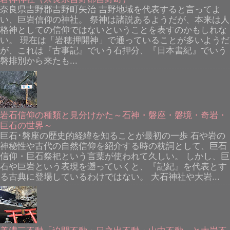
奈良県吉野郡吉野町矢治 吉野地域を代表すると言ってよ
い、巨岩信仰の神社。 祭神は諸説あるようだが、本来は人
格神としての信仰ではないということを表すのかもしれな
い。 現在は「岩穂押開神」で通っていることが多いようだ
が、これは『古事記』でいう石押分、『日本書紀』でいう
磐排別から来たも...
岩石信仰の種類と見分けかた～石神・磐座・磐境・奇岩・
巨石の世界～
巨石･磐座の歴史的経緯を知ることが最初の一歩 石や岩の
神秘性や古代の自然信仰を紹介する時の枕詞として、巨石
信仰・巨石祭祀という言葉が使われて久しい。 しかし、巨
石や巨岩という表現を遡っていくと、『記紀』を代表とす
る古典に登場しているわけではない。 大石神社や大岩...