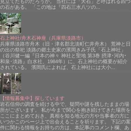
見立てたものだろうか。 当社には「天石」と呼ばれる四つ
の石がある。 「この地は『四石三水八ツの...
石上神社/舟木石神座（兵庫県淡路市）
兵庫県淡路市舟木（旧・津名郡北淡町仁井舟木） 荒神と日
の出の祭祀 淡路の郷土史家の濱岡きみ子氏「石上神社」
（谷川健一編『日本の神々 神社と聖地 第3巻 摂津･河内･
和泉･淡路』白水社、1984年）に、石上神社の概要が紹介
されている。 濱岡氏によれば、石上神社には大小...
【情報募集中】探しています
岩石信仰の調査を続ける中で、疑問や謎を残したままの場
所がございます。 私が今まで関心を抱き続けてきた場所を
ここにまとめておき、真相を知る地元の方や当事者の方に
いつかこのページ上で出会えることを祈ります。 下記の案
件に関わる情報をお持ちの方は、本記事のコメント欄、あ