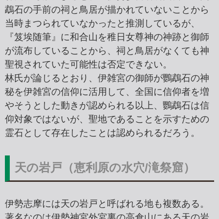
鵡石の手前の祠と鳥居が描かれていないことから
当時まつられていなかったと推測しているが、
『笈埃随筆』に和合山を稚日女尊神の神跡と御師
が流布していることから、祠と鳥居がなくても神
聖視されていた可能性は否定できない。
林氏が論じるとおり、伊雑宮の御師が鸚鵡石の神
秘を伊雑宮の信仰に活用して、全国に信仰者を増
やそうとした動きが認められる以上、鸚鵡石は信
仰対象ではないが、聖地であることを示すための
霊石として存在したことは認められるだろう。
天の岩戸（恵利原の水穴/滝祭窟）
伊勢志摩には天の岩戸と呼ばれる地も複数ある。
著名なのは伊勢神宮外宮裏の高倉山にある天の岩