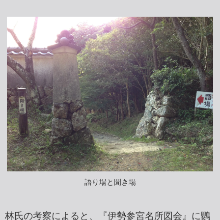
語り場と聞き場
林氏の考察によると、『伊勢参宮名所図会』に鸚