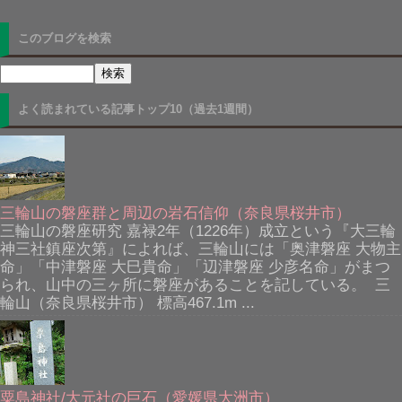
このブログを検索
よく読まれている記事トップ10（過去1週間）
三輪山の磐座群と周辺の岩石信仰（奈良県桜井市）
三輪山の磐座研究 嘉禄2年（1226年）成立という『大三輪
神三社鎮座次第』によれば、三輪山には「奥津磐座 大物主
命」「中津磐座 大巳貴命」「辺津磐座 少彦名命」がまつ
られ、山中の三ヶ所に磐座があることを記している。 三
輪山（奈良県桜井市） 標高467.1m ...
粟島神社/大元社の巨石（愛媛県大洲市）