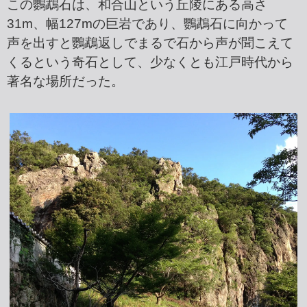
この鸚鵡石は、和合山という丘陵にある高さ
31m、幅127mの巨岩であり、鸚鵡石に向かって
声を出すと鸚鵡返しでまるで石から声が聞こえて
くるという奇石として、少なくとも江戸時代から
著名な場所だった。