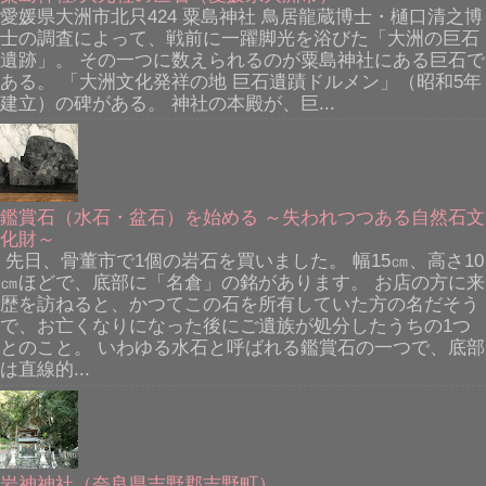
愛媛県大洲市北只424 粟島神社 鳥居龍蔵博士・樋口清之博
士の調査によって、戦前に一躍脚光を浴びた「大洲の巨石
遺跡」。 その一つに数えられるのが粟島神社にある巨石で
ある。 「大洲文化発祥の地 巨石遺蹟ドルメン」（昭和5年
建立）の碑がある。 神社の本殿が、巨...
鑑賞石（水石・盆石）を始める ～失われつつある自然石文
化財～
先日、骨董市で1個の岩石を買いました。 幅15㎝、高さ10
㎝ほどで、底部に「名倉」の銘があります。 お店の方に来
歴を訪ねると、かつてこの石を所有していた方の名だそう
で、お亡くなりになった後にご遺族が処分したうちの1つ
とのこと。 いわゆる水石と呼ばれる鑑賞石の一つで、底部
は直線的...
岩神神社（奈良県吉野郡吉野町）