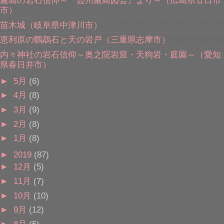
市）
苗木城（岐阜県中津川市）
恵利原の鸚鵡石と天の岩戸（三重県志摩市）
内々神社の岩石信仰～奥之院岩窟・天狗岩・庭園～（愛知
県春日井市）
►
5月
(6)
►
4月
(8)
►
3月
(9)
►
2月
(8)
►
1月
(8)
►
2019
(87)
►
12月
(5)
►
11月
(7)
►
10月
(10)
►
9月
(12)
►
8月
(5)