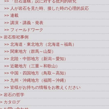
>> 「巨石遺構」説に対する批判的研究
>> 人が岩石を見た時、接した時の心理的反応
>> 連載
>> 講演・講義・発表
>> フィールドワーク
> 岩石祭祀事例
>> 北海道・東北地方（北海道～福島）
>> 関東地方（群馬～山梨）
>> 北陸・中部地方（新潟～愛知）
>> 近畿地方（三重～和歌山）
>> 中国・四国地方（鳥取～高知）
>> 九州・沖縄地方（福岡～沖縄）
>> 皆様がお持ちの情報をお教えください
> 岩石の哲学
> カタログ