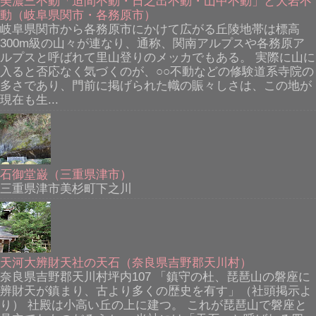
美濃三不動「迫間不動・日之出不動・山中不動」と大岩不
動（岐阜県関市・各務原市）
岐阜県関市から各務原市にかけて広がる丘陵地帯は標高
300m級の山々が連なり、通称、関南アルプスや各務原ア
ルプスと呼ばれて里山登りのメッカでもある。 実際に山に
入ると否応なく気づくのが、○○不動などの修験道系寺院の
多さであり、門前に掲げられた幟の賑々しさは、この地が
現在も生...
石御堂巌（三重県津市）
三重県津市美杉町下之川
天河大辨財天社の天石（奈良県吉野郡天川村）
奈良県吉野郡天川村坪内107 「鎮守の杜、琵琶山の磐座に
辨財天が鎮まり、古より多くの歴史を有す」（社頭掲示よ
り） 社殿は小高い丘の上に建つ。 これが琵琶山で磐座と