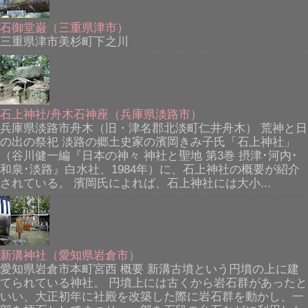
石御堂巌（三重県津市）
三重県津市美杉町下之川
石上神社/舟木石神座（兵庫県淡路市）
兵庫県淡路市舟木（旧・津名郡北淡町仁井舟木） 荒神と日
の出の祭祀 淡路の郷土史家の濱岡きみ子氏「石上神社」
（谷川健一編『日本の神々 神社と聖地 第3巻 摂津･河内･
和泉･淡路』白水社、1984年）に、石上神社の概要が紹介
されている。 濱岡氏によれば、石上神社には大小...
新溝神社（愛知県岩倉市）
愛知県岩倉市本町宮西 概要 新溝古墳という円墳の上に建
てられている神社。 円墳上には古くから岩石群があったと
いい、大正初年に社殿を改築した際に岩石群を動かし、一