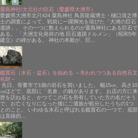
粟島神社/大元社の巨石（愛媛県大洲市）
愛媛県大洲市北只424 粟島神社 鳥居龍蔵博士・樋口清之博
士の調査によって、戦前に一躍脚光を浴びた「大洲の巨石
遺跡」。 その一つに数えられるのが粟島神社にある巨石で
ある。 「大洲文化発祥の地 巨石遺蹟ドルメン」（昭和5年
建立）の碑がある。 神社の本殿が、巨...
鑑賞石（水石・盆石）を始める ～失われつつある自然石文
化財～
先日、骨董市で1個の岩石を買いました。 幅15㎝、高さ10
㎝ほどで、底部に「名倉」の銘があります。 お店の方に来
歴を訪ねると、かつてこの石を所有していた方の名だそう
で、お亡くなりになった後にご遺族が処分したうちの1つ
とのこと。 いわゆる水石と呼ばれる鑑賞石の一つで、底部
は直線的...