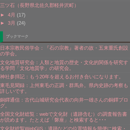
三ツ石（長野県北佐久郡軽井沢町）
►
4月
(17)
►
3月
(24)
ブックマーク
日本宗教民俗学会：『石の宗教』著者の故・五来重氏創設
の学会。
文化地質研究会：人類と地質の歴史・文化的関係を研究す
る学問「文化地質学」の研究会。
神社参拝記：もう20年を超えるお付き合いになります。
東毛見聞録：上州東毛の正調・群馬弁。県内史跡の考察も
詳しいです。
銅鐸通信：古代山城研究会代表の向井一雄さんの銅鐸ブロ
グ。
全国文化財総覧：webで文化財（遺跡含む）の調査報告書
が読めます。たとえば「磐座」と検索すると･･･
文化財総覧WebGIS：遺跡などの位置情報を簡便に検索・