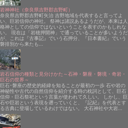
岩神神社（奈良県吉野郡吉野町）
奈良県吉野郡吉野町矢治 吉野地域を代表すると言ってよ
い、巨岩信仰の神社。 祭神は諸説あるようだが、本来は人
格神としての信仰ではないということを表すのかもしれな
い。 現在は「岩穂押開神」で通っていることが多いようだ
が、これは『古事記』でいう石押分、『日本書紀』でいう
磐排別から来たも...
岩石信仰の種類と見分けかた～石神・磐座・磐境・奇岩・
巨石の世界～
巨石･磐座の歴史的経緯を知ることが最初の一歩 石や岩の
神秘性や古代の自然信仰を紹介する時の枕詞として、巨石
信仰・巨石祭祀という言葉が使われて久しい。 しかし、巨
石や巨岩という表現を遡っていくと、『記紀』を代表とす
る古典に登場しているわけではない。 大石神社や大岩...