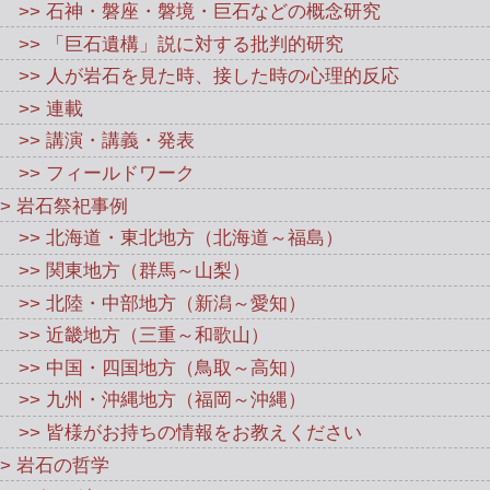
>> 石神・磐座・磐境・巨石などの概念研究
>> 「巨石遺構」説に対する批判的研究
>> 人が岩石を見た時、接した時の心理的反応
>> 連載
>> 講演・講義・発表
>> フィールドワーク
> 岩石祭祀事例
>> 北海道・東北地方（北海道～福島）
>> 関東地方（群馬～山梨）
>> 北陸・中部地方（新潟～愛知）
>> 近畿地方（三重～和歌山）
>> 中国・四国地方（鳥取～高知）
>> 九州・沖縄地方（福岡～沖縄）
>> 皆様がお持ちの情報をお教えください
> 岩石の哲学