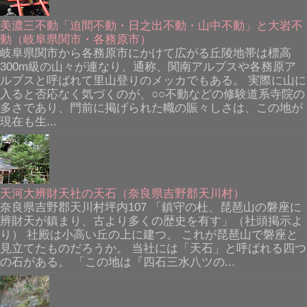
美濃三不動「迫間不動・日之出不動・山中不動」と大岩不
動（岐阜県関市・各務原市）
岐阜県関市から各務原市にかけて広がる丘陵地帯は標高
300m級の山々が連なり、通称、関南アルプスや各務原ア
ルプスと呼ばれて里山登りのメッカでもある。 実際に山に
入ると否応なく気づくのが、○○不動などの修験道系寺院の
多さであり、門前に掲げられた幟の賑々しさは、この地が
現在も生...
天河大辨財天社の天石（奈良県吉野郡天川村）
奈良県吉野郡天川村坪内107 「鎮守の杜、琵琶山の磐座に
辨財天が鎮まり、古より多くの歴史を有す」（社頭掲示よ
り） 社殿は小高い丘の上に建つ。 これが琵琶山で磐座と
見立てたものだろうか。 当社には「天石」と呼ばれる四つ
の石がある。 「この地は『四石三水八ツの...