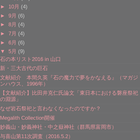
►
10月
(4)
►
9月
(6)
►
8月
(4)
►
7月
(4)
►
6月
(6)
▼
5月
(9)
石の本リスト2016 in 山口
新・三大古代の巨石
文献紹介 本間久英『石の魔力で夢をかなえる』（マガジ
ンハウス、1996年）
【文献紹介】比田井克仁氏論文「東日本における磐座祭祀
の淵源」
なぜ岩石祭祀と言わなくなったのですか？
Megalith Collection開催
妙義山・妙義神社・中之嶽神社（群馬県富岡市）
与喜山第11次調査（2016.5.2）