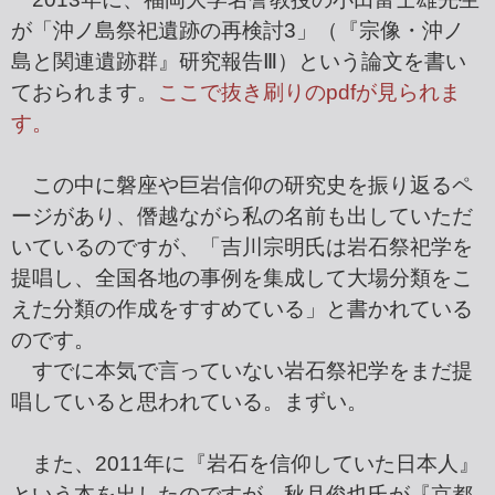
が「沖ノ島祭祀遺跡の再検討3」（『宗像・沖ノ
島と関連遺跡群』研究報告Ⅲ）という論文を書い
ておられます。
ここで抜き刷りのpdfが見られま
す。
この中に磐座や巨岩信仰の研究史を振り返るペ
ージがあり、僭越ながら私の名前も出していただ
いているのですが、「吉川宗明氏は岩石祭祀学を
提唱し、全国各地の事例を集成して大場分類をこ
えた分類の作成をすすめている」と書かれている
のです。
すでに本気で言っていない岩石祭祀学をまだ提
唱していると思われている。まずい。
また、2011年に『岩石を信仰していた日本人』
という本を出したのですが、秋月俊也氏が『京都