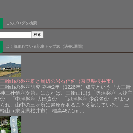
このブログを検索
よく読まれている記事トップ10（過去1週間）
三輪山の磐座群と周辺の岩石信仰（奈良県桜井市）
三輪山の磐座研究 嘉禄2年（1226年）成立という『大三輪
神三社鎮座次第』によれば、三輪山には「奥津磐座 大物主
命」「中津磐座 大巳貴命」「辺津磐座 少彦名命」がまつ
られ、山中の三ヶ所に磐座があることを記している。 三
輪山（奈良県桜井市） 標高467.1m ...