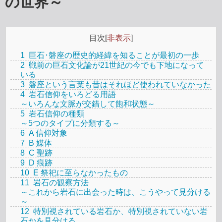
の世界～
目次
[
非表示
]
1
巨石･磐座の歴史的経緯を知ることが最初の一歩
2
戦前の巨石文化論が21世紀の今でも下地になって
いる
3
磐座という言葉も昔はそれほど使われていなかった
4
岩石信仰をいろどる用語
～いろんな文脈が交錯して飽和状態～
5
岩石信仰の種類
～5つのタイプに分類する～
6
A 信仰対象
7
B 媒体
8
C 聖跡
9
D 痕跡
10
E 祭祀に至らなかったもの
11
岩石の観察方法
～これから岩石に出会った時は、こうやって見分ける
～
12
特別視されている岩石か、特別視されていない岩
石かを見分ける