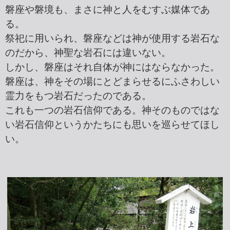
磐座や磐境も、まさに神と人をむすぶ媒体であ
る。
祭祀に用いられ、磐座などは神が使用する岩石な
のだから、神聖な岩石には違いない。
しかし、磐座はそれ自体が神にはならなかった。
磐座は、神をその場にとどまらせるにふさわしい
霊力をもつ岩石だったのである。
これも一つの岩石信仰である。神そのものではな
い岩石信仰というかたちにも思いを巡らせてほし
い。