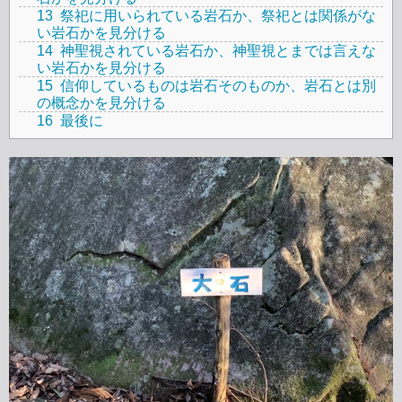
13
祭祀に用いられている岩石か、祭祀とは関係がな
い岩石かを見分ける
14
神聖視されている岩石か、神聖視とまでは言えな
い岩石かを見分ける
15
信仰しているものは岩石そのものか、岩石とは別
の概念かを見分ける
16
最後に