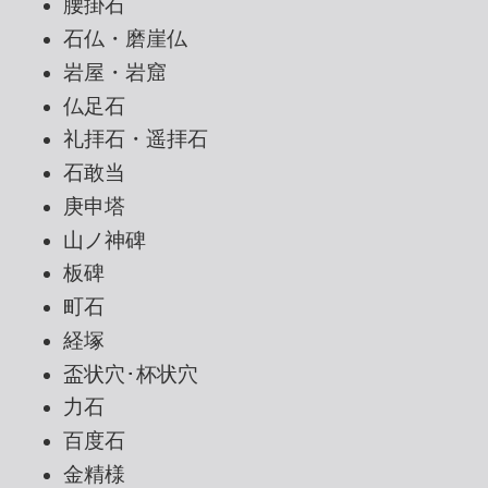
腰掛石
石仏・磨崖仏
岩屋・岩窟
仏足石
礼拝石・遥拝石
石敢当
庚申塔
山ノ神碑
板碑
町石
経塚
盃状穴･杯状穴
力石
百度石
金精様