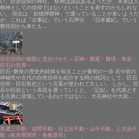
い、巨岩信仰の神社。 祭神は諸説あるようだが、本来は人
格神としての信仰ではないということを表すのかもしれな
い。 現在は「岩穂押開神」で通っていることが多いようだ
が、これは『古事記』でいう石押分、『日本書紀』でいう
磐排別から来たも...
岩石信仰の種類と見分けかた～石神・磐座・磐境・奇岩・
巨石の世界～
巨石･磐座の歴史的経緯を知ることが最初の一歩 石や岩の
神秘性や古代の自然信仰を紹介する時の枕詞として、巨石
信仰・巨石祭祀という言葉が使われて久しい。 しかし、巨
石や巨岩という表現を遡っていくと、『記紀』を代表とす
る古典に登場しているわけではない。 大石神社や大岩...
美濃三不動「迫間不動・日之出不動・山中不動」と大岩不
動（岐阜県関市・各務原市）