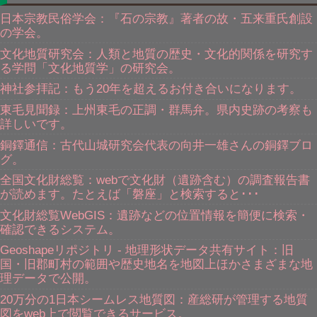
日本宗教民俗学会：『石の宗教』著者の故・五来重氏創設
の学会。
文化地質研究会：人類と地質の歴史・文化的関係を研究す
る学問「文化地質学」の研究会。
神社参拝記：もう20年を超えるお付き合いになります。
東毛見聞録：上州東毛の正調・群馬弁。県内史跡の考察も
詳しいです。
銅鐸通信：古代山城研究会代表の向井一雄さんの銅鐸ブロ
グ。
全国文化財総覧：webで文化財（遺跡含む）の調査報告書
が読めます。たとえば「磐座」と検索すると･･･
文化財総覧WebGIS：遺跡などの位置情報を簡便に検索・
確認できるシステム。
Geoshapeリポジトリ - 地理形状データ共有サイト：旧
国・旧郡町村の範囲や歴史地名を地図上ほかさまざまな地
理データで公開。
20万分の1日本シームレス地質図：産総研が管理する地質
図をweb上で閲覧できるサービス。