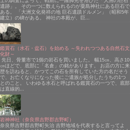
士の調査によって、戦前に一躍脚光を浴びた「大洲の巨石
遺跡」。 その一つに数えられるのが粟島神社にある巨石で
ある。 「大洲文化発祥の地 巨石遺蹟ドルメン」（昭和5年
建立）の碑がある。 神社の本殿が、巨...
鑑賞石（水石・盆石）を始める ～失われつつある自然石文
化財～
先日、骨董市で1個の岩石を買いました。 幅15㎝、高さ10
㎝ほどで、底部に「名倉」の銘があります。 お店の方に来
歴を訪ねると、かつてこの石を所有していた方の名だそう
で、お亡くなりになった後にご遺族が処分したうちの1つ
とのこと。 いわゆる水石と呼ばれる鑑賞石の一つで、底部
は直線的...
岩神神社（奈良県吉野郡吉野町）
奈良県吉野郡吉野町矢治 吉野地域を代表すると言ってよ