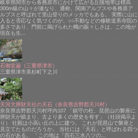
岐阜県関市から各務原市にかけて広がる丘陵地帯は標高
300m級の山々が連なり、通称、関南アルプスや各務原ア
ルプスと呼ばれて里山登りのメッカでもある。 実際に山に
入ると否応なく気づくのが、○○不動などの修験道系寺院の
多さであり、門前に掲げられた幟の賑々しさは、この地が
現在も生...
石御堂巌（三重県津市）
三重県津市美杉町下之川
天河大辨財天社の天石（奈良県吉野郡天川村）
奈良県吉野郡天川村坪内107 「鎮守の杜、琵琶山の磐座に
辨財天が鎮まり、古より多くの歴史を有す」（社頭掲示よ
り） 社殿は小高い丘の上に建つ。 これが琵琶山で磐座と
見立てたものだろうか。 当社には「天石」と呼ばれる四つ
の石がある。 「この地は『四石三水八ツの...