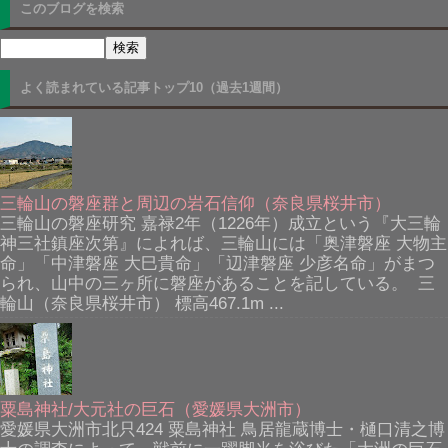
このブログを検索
よく読まれている記事トップ10（過去1週間）
三輪山の磐座群と周辺の岩石信仰（奈良県桜井市）
三輪山の磐座研究 嘉禄2年（1226年）成立という『大三輪
神三社鎮座次第』によれば、三輪山には「奥津磐座 大物主
命」「中津磐座 大巳貴命」「辺津磐座 少彦名命」がまつ
られ、山中の三ヶ所に磐座があることを記している。 三
輪山（奈良県桜井市） 標高467.1m ...
粟島神社/大元社の巨石（愛媛県大洲市）
愛媛県大洲市北只424 粟島神社 鳥居龍蔵博士・樋口清之博