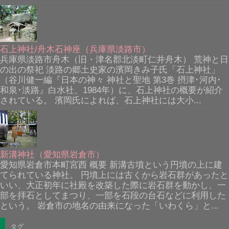
石上神社/舟木石神座（兵庫県淡路市）
兵庫県淡路市舟木（旧・津名郡北淡町仁井舟木） 荒神と日
の出の祭祀 淡路の郷土史家の濱岡きみ子氏「石上神社」
（谷川健一編『日本の神々 神社と聖地 第3巻 摂津･河内･
和泉･淡路』白水社、1984年）に、石上神社の概要が紹介
されている。 濱岡氏によれば、石上神社には大小...
新溝神社（愛知県岩倉市）
愛知県岩倉市本町宮西 概要 新溝古墳という円墳の上に建
てられている神社。 円墳上には古くから岩石群があったと
いい、大正初年に社殿を改築した際に岩石群を動かし、一
部を拝石としてまつり、一部を石段の台石などに利用した
という。 岩倉市の地名の由来になった「いわくら」と...
タグ