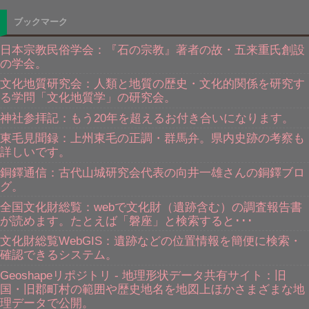
ブックマーク
日本宗教民俗学会：『石の宗教』著者の故・五来重氏創設
の学会。
文化地質研究会：人類と地質の歴史・文化的関係を研究す
る学問「文化地質学」の研究会。
神社参拝記：もう20年を超えるお付き合いになります。
東毛見聞録：上州東毛の正調・群馬弁。県内史跡の考察も
詳しいです。
銅鐸通信：古代山城研究会代表の向井一雄さんの銅鐸ブロ
グ。
全国文化財総覧：webで文化財（遺跡含む）の調査報告書
が読めます。たとえば「磐座」と検索すると･･･
文化財総覧WebGIS：遺跡などの位置情報を簡便に検索・
確認できるシステム。
Geoshapeリポジトリ - 地理形状データ共有サイト：旧
国・旧郡町村の範囲や歴史地名を地図上ほかさまざまな地
理データで公開。