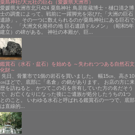
粟島神社/大元社の巨石（愛媛県大洲市）
愛媛県大洲市北只424 粟島神社 鳥居龍蔵博士・樋口清之博
士の調査によって、戦前に一躍脚光を浴びた「大洲の巨石
遺跡」。 その一つに数えられるのが粟島神社にある巨石で
ある。 「大洲文化発祥の地 巨石遺蹟ドルメン」（昭和5年
建立）の碑がある。 神社の本殿が、巨...
鑑賞石（水石・盆石）を始める ～失われつつある自然石文
化財～
先日、骨董市で1個の岩石を買いました。 幅15㎝、高さ10
㎝ほどで、底部に「名倉」の銘があります。 お店の方に来
歴を訪ねると、かつてこの石を所有していた方の名だそう
で、お亡くなりになった後にご遺族が処分したうちの1つ
とのこと。 いわゆる水石と呼ばれる鑑賞石の一つで、底部
は直線的...