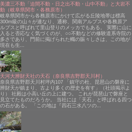
美濃三不動「迫間不動・日之出不動・山中不動」と大岩不
動（岐阜県関市・各務原市）
岐阜県関市から各務原市にかけて広がる丘陵地帯は標高
300m級の山々が連なり、通称、関南アルプスや各務原ア
ルプスと呼ばれて里山登りのメッカでもある。 実際に山に
入ると否応なく気づくのが、○○不動などの修験道系寺院の
多さであり、門前に掲げられた幟の賑々しさは、この地が
現在も生...
天河大辨財天社の天石（奈良県吉野郡天川村）
奈良県吉野郡天川村坪内107 「鎮守の杜、琵琶山の磐座に
辨財天が鎮まり、古より多くの歴史を有す」（社頭掲示よ
り） 社殿は小高い丘の上に建つ。 これが琵琶山で磐座と
見立てたものだろうか。 当社には「天石」と呼ばれる四つ
の石がある。 「この地は『四石三水八ツの...