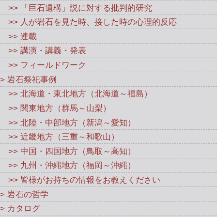
>> 「巨石遺構」説に対する批判的研究
>> 人が岩石を見た時、接した時の心理的反応
>> 連載
>> 講演・講義・発表
>> フィールドワーク
> 岩石祭祀事例
>> 北海道・東北地方（北海道～福島）
>> 関東地方（群馬～山梨）
>> 北陸・中部地方（新潟～愛知）
>> 近畿地方（三重～和歌山）
>> 中国・四国地方（鳥取～高知）
>> 九州・沖縄地方（福岡～沖縄）
>> 皆様がお持ちの情報をお教えください
> 岩石の哲学
> カタログ