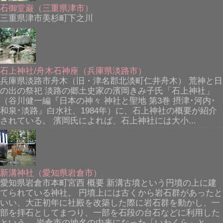
石御堂巌（三重県津市）
三重県津市美杉町下之川
石上神社/舟木石神座（兵庫県淡路市）
兵庫県淡路市舟木（旧・津名郡北淡町仁井舟木） 荒神と日
の出の祭祀 淡路の郷土史家の濱岡きみ子氏「石上神社」
（谷川健一編『日本の神々 神社と聖地 第3巻 摂津･河内･
和泉･淡路』白水社、1984年）に、石上神社の概要が紹介
されている。 濱岡氏によれば、石上神社には大小...
新溝神社（愛知県岩倉市）
愛知県岩倉市本町宮西 概要 新溝古墳という円墳の上に建
てられている神社。 円墳上には古くから岩石群があったと
いい、大正初年に社殿を改築した際に岩石群を動かし、一
部を拝石としてまつり、一部を石段の台石などに利用した
という。 岩倉市の地名の由来になった「いわくら」と...