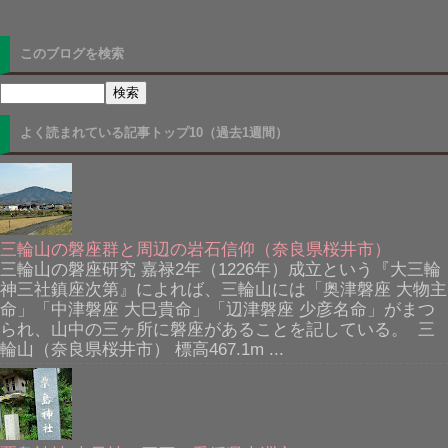
このブログを検索
よく読まれている記事トップ10（過去1週間）
三輪山の磐座群と周辺の岩石信仰（奈良県桜井市）
三輪山の磐座研究 嘉禄2年（1226年）成立という『大三輪
神三社鎮座次第』によれば、三輪山には「奥津磐座 大物主
命」「中津磐座 大巳貴命」「辺津磐座 少彦名命」がまつ
られ、山中の三ヶ所に磐座があることを記している。 三
輪山（奈良県桜井市） 標高467.1m ...