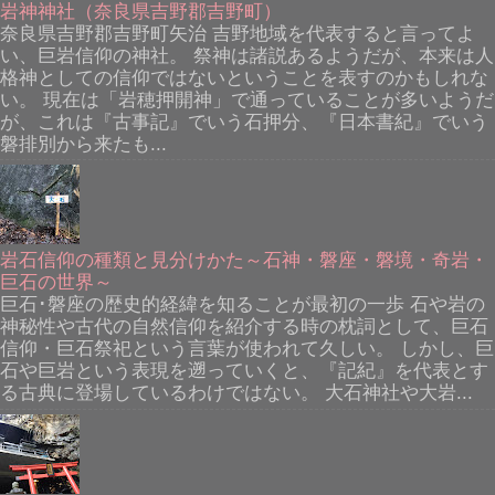
岩神神社（奈良県吉野郡吉野町）
奈良県吉野郡吉野町矢治 吉野地域を代表すると言ってよ
い、巨岩信仰の神社。 祭神は諸説あるようだが、本来は人
格神としての信仰ではないということを表すのかもしれな
い。 現在は「岩穂押開神」で通っていることが多いようだ
が、これは『古事記』でいう石押分、『日本書紀』でいう
磐排別から来たも...
岩石信仰の種類と見分けかた～石神・磐座・磐境・奇岩・
巨石の世界～
巨石･磐座の歴史的経緯を知ることが最初の一歩 石や岩の
神秘性や古代の自然信仰を紹介する時の枕詞として、巨石
信仰・巨石祭祀という言葉が使われて久しい。 しかし、巨
石や巨岩という表現を遡っていくと、『記紀』を代表とす
る古典に登場しているわけではない。 大石神社や大岩...