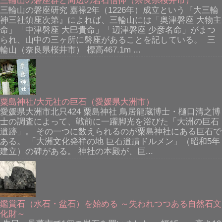
三輪山の磐座研究 嘉禄2年（1226年）成立という『大三輪
神三社鎮座次第』によれば、三輪山には「奥津磐座 大物主
命」「中津磐座 大巳貴命」「辺津磐座 少彦名命」がまつ
られ、山中の三ヶ所に磐座があることを記している。 三
輪山（奈良県桜井市） 標高467.1m ...
粟島神社/大元社の巨石（愛媛県大洲市）
愛媛県大洲市北只424 粟島神社 鳥居龍蔵博士・樋口清之博
士の調査によって、戦前に一躍脚光を浴びた「大洲の巨石
遺跡」。 その一つに数えられるのが粟島神社にある巨石で
ある。 「大洲文化発祥の地 巨石遺蹟ドルメン」（昭和5年
建立）の碑がある。 神社の本殿が、巨...
鑑賞石（水石・盆石）を始める ～失われつつある自然石文
化財～