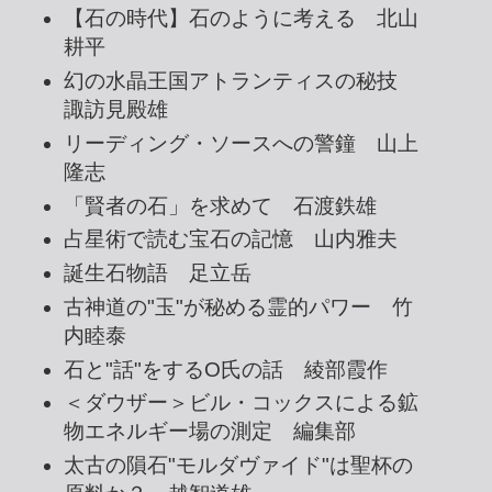
【石の時代】石のように考える 北山
耕平
幻の水晶王国アトランティスの秘技
諏訪見殿雄
リーディング・ソースへの警鐘 山上
隆志
「賢者の石」を求めて 石渡鉄雄
占星術で読む宝石の記憶 山内雅夫
誕生石物語 足立岳
古神道の"玉"が秘める霊的パワー 竹
内睦泰
石と"話"をするO氏の話 綾部霞作
＜ダウザー＞ビル・コックスによる鉱
物エネルギー場の測定 編集部
太古の隕石"モルダヴァイド"は聖杯の