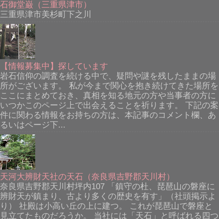
石御堂巌（三重県津市）
三重県津市美杉町下之川
【情報募集中】探しています
岩石信仰の調査を続ける中で、疑問や謎を残したままの場
所がございます。 私が今まで関心を抱き続けてきた場所を
ここにまとめておき、真相を知る地元の方や当事者の方に
いつかこのページ上で出会えることを祈ります。 下記の案
件に関わる情報をお持ちの方は、本記事のコメント欄、あ
るいはページ下...
天河大辨財天社の天石（奈良県吉野郡天川村）
奈良県吉野郡天川村坪内107 「鎮守の杜、琵琶山の磐座に
辨財天が鎮まり、古より多くの歴史を有す」（社頭掲示よ
り） 社殿は小高い丘の上に建つ。 これが琵琶山で磐座と
見立てたものだろうか。 当社には「天石」と呼ばれる四つ