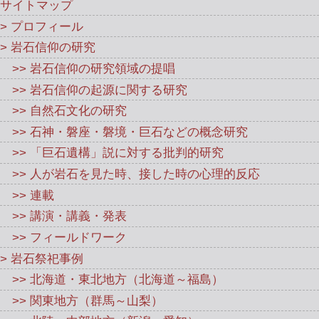
サイトマップ
> プロフィール
> 岩石信仰の研究
>> 岩石信仰の研究領域の提唱
>> 岩石信仰の起源に関する研究
>> 自然石文化の研究
>> 石神・磐座・磐境・巨石などの概念研究
>> 「巨石遺構」説に対する批判的研究
>> 人が岩石を見た時、接した時の心理的反応
>> 連載
>> 講演・講義・発表
>> フィールドワーク
> 岩石祭祀事例
>> 北海道・東北地方（北海道～福島）
>> 関東地方（群馬～山梨）