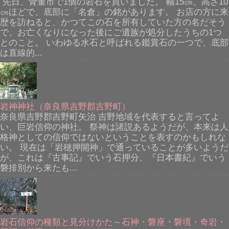
先日、骨董市で1個の岩石を買いました。 幅15㎝、高さ10
㎝ほどで、底部に「名倉」の銘があります。 お店の方に来
歴を訪ねると、かつてこの石を所有していた方の名だそう
で、お亡くなりになった後にご遺族が処分したうちの1つ
とのこと。 いわゆる水石と呼ばれる鑑賞石の一つで、底部
は直線的...
岩神神社（奈良県吉野郡吉野町）
奈良県吉野郡吉野町矢治 吉野地域を代表すると言ってよ
い、巨岩信仰の神社。 祭神は諸説あるようだが、本来は人
格神としての信仰ではないということを表すのかもしれな
い。 現在は「岩穂押開神」で通っていることが多いようだ
が、これは『古事記』でいう石押分、『日本書紀』でいう
磐排別から来たも...
岩石信仰の種類と見分けかた～石神・磐座・磐境・奇岩・