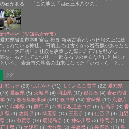
の石がある。 「この地は『四石三水八ツの...
新溝神社（愛知県岩倉市）
愛知県岩倉市本町宮西 概要 新溝古墳という円墳の上に建
てられている神社。 円墳上には古くから岩石群があったと
いい、大正初年に社殿を改築した際に岩石群を動かし、一
部を拝石としてまつり、一部を石段の台石などに利用した
という。 岩倉市の地名の由来になった「いわくら」と...
タグ
お知らせ
(23)
つぶやき
(71)
よくあるご質問
(22)
愛知県
(75)
愛媛県
(5)
茨城県
(4)
岡山県
(10)
鑑賞石
(4)
岩石の哲
学
(61)
岩石祭祀事例
(481)
岐阜県
(34)
宮崎県
(10)
京都府
(51)
熊本県
(1)
群馬県
(7)
掲示板過去ログ
(6)
広島県
(3)
香
川県
(1)
佐賀県
(4)
埼玉県
(10)
三重県
(65)
山形県
(4)
山梨
県
(13)
滋賀県
(14)
鹿児島県
(8)
神奈川県
(3)
静岡県
(21)
石川県
(7)
大阪府
(8)
大分県
(3)
長崎県
(1)
長野県
(17)
島