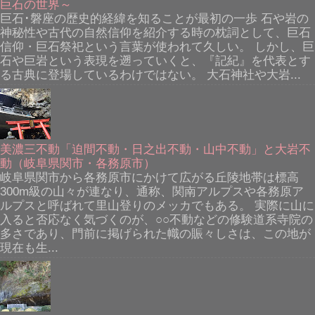
巨石の世界～
巨石･磐座の歴史的経緯を知ることが最初の一歩 石や岩の
神秘性や古代の自然信仰を紹介する時の枕詞として、巨石
信仰・巨石祭祀という言葉が使われて久しい。 しかし、巨
石や巨岩という表現を遡っていくと、『記紀』を代表とす
る古典に登場しているわけではない。 大石神社や大岩...
美濃三不動「迫間不動・日之出不動・山中不動」と大岩不
動（岐阜県関市・各務原市）
岐阜県関市から各務原市にかけて広がる丘陵地帯は標高
300m級の山々が連なり、通称、関南アルプスや各務原ア
ルプスと呼ばれて里山登りのメッカでもある。 実際に山に
入ると否応なく気づくのが、○○不動などの修験道系寺院の
多さであり、門前に掲げられた幟の賑々しさは、この地が
現在も生...