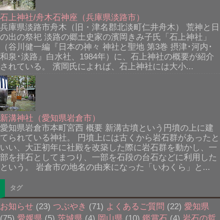
石上神社/舟木石神座（兵庫県淡路市）
兵庫県淡路市舟木（旧・津名郡北淡町仁井舟木） 荒神と日
の出の祭祀 淡路の郷土史家の濱岡きみ子氏「石上神社」
（谷川健一編『日本の神々 神社と聖地 第3巻 摂津･河内･
和泉･淡路』白水社、1984年）に、石上神社の概要が紹介
されている。 濱岡氏によれば、石上神社には大小...
新溝神社（愛知県岩倉市）
愛知県岩倉市本町宮西 概要 新溝古墳という円墳の上に建
てられている神社。 円墳上には古くから岩石群があったと
いい、大正初年に社殿を改築した際に岩石群を動かし、一
部を拝石としてまつり、一部を石段の台石などに利用した
という。 岩倉市の地名の由来になった「いわくら」と...
タグ
お知らせ
(23)
つぶやき
(71)
よくあるご質問
(22)
愛知県
(75)
愛媛県
(5)
茨城県
(4)
岡山県
(10)
鑑賞石
(4)
岩石の哲