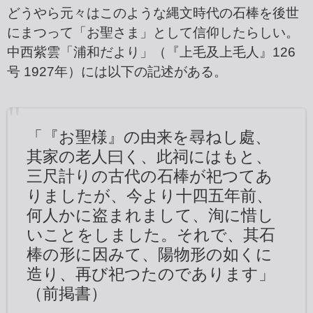
どうやら元々はこのような縄文時代の石棒を後世
にまつって「お聖さま」として信仰したらしい。
中西紫雲「浦和だより」（『上毛及上毛人』126
号 1927年）には以下の記述がある。
「『お聖様』の由来を尋ねし處、
其家の老人曰く、此祠にはもと、
三尺計りの古代の石棒が祀つてあ
りましたが、今より十四五年前、
何人かに盗まれまして、洵に惜し
いことをしました。それで、其石
棒の形に因みて、陽物形の如くに
造り、再び祀つたのであります」
（前掲書）