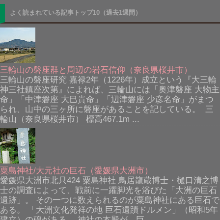
よく読まれている記事トップ10（過去1週間）
三輪山の磐座群と周辺の岩石信仰（奈良県桜井市）
三輪山の磐座研究 嘉禄2年（1226年）成立という『大三輪
神三社鎮座次第』によれば、三輪山には「奥津磐座 大物主
命」「中津磐座 大巳貴命」「辺津磐座 少彦名命」がまつ
られ、山中の三ヶ所に磐座があることを記している。 三
輪山（奈良県桜井市） 標高467.1m ...
粟島神社/大元社の巨石（愛媛県大洲市）
愛媛県大洲市北只424 粟島神社 鳥居龍蔵博士・樋口清之博
士の調査によって、戦前に一躍脚光を浴びた「大洲の巨石
遺跡」。 その一つに数えられるのが粟島神社にある巨石で
ある。 「大洲文化発祥の地 巨石遺蹟ドルメン」（昭和5年
建立）の碑がある。 神社の本殿が、巨...