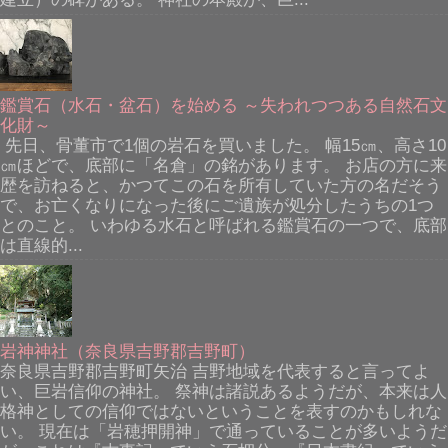
鑑賞石（水石・盆石）を始める ～失われつつある自然石文
化財～
先日、骨董市で1個の岩石を買いました。 幅15㎝、高さ10
㎝ほどで、底部に「名倉」の銘があります。 お店の方に来
歴を訪ねると、かつてこの石を所有していた方の名だそう
で、お亡くなりになった後にご遺族が処分したうちの1つ
とのこと。 いわゆる水石と呼ばれる鑑賞石の一つで、底部
は直線的...
岩神神社（奈良県吉野郡吉野町）
奈良県吉野郡吉野町矢治 吉野地域を代表すると言ってよ
い、巨岩信仰の神社。 祭神は諸説あるようだが、本来は人
格神としての信仰ではないということを表すのかもしれな
い。 現在は「岩穂押開神」で通っていることが多いようだ