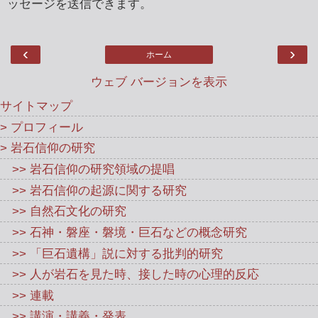
ッセージを送信できます。
‹
›
ホーム
ウェブ バージョンを表示
サイトマップ
> プロフィール
> 岩石信仰の研究
>> 岩石信仰の研究領域の提唱
>> 岩石信仰の起源に関する研究
>> 自然石文化の研究
>> 石神・磐座・磐境・巨石などの概念研究
>> 「巨石遺構」説に対する批判的研究
>> 人が岩石を見た時、接した時の心理的反応
>> 連載
>> 講演・講義・発表