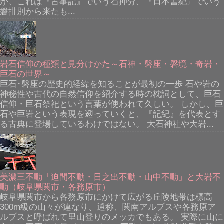
が、これは『古事記』でいう石押分、『日本書紀』でいう
磐排別から来たも...
岩石信仰の種類と見分けかた～石神・磐座・磐境・奇岩・
巨石の世界～
巨石･磐座の歴史的経緯を知ることが最初の一歩 石や岩の
神秘性や古代の自然信仰を紹介する時の枕詞として、巨石
信仰・巨石祭祀という言葉が使われて久しい。 しかし、巨
石や巨岩という表現を遡っていくと、『記紀』を代表とす
る古典に登場しているわけではない。 大石神社や大岩...
美濃三不動「迫間不動・日之出不動・山中不動」と大岩不
動（岐阜県関市・各務原市）
岐阜県関市から各務原市にかけて広がる丘陵地帯は標高
300m級の山々が連なり、通称、関南アルプスや各務原ア
ルプスと呼ばれて里山登りのメッカでもある。 実際に山に