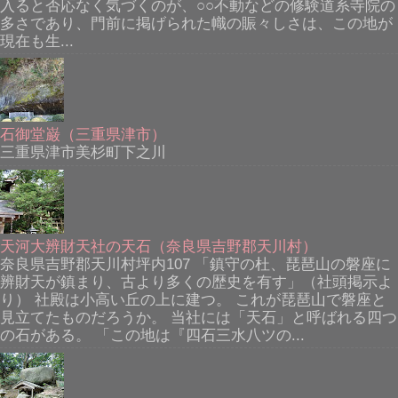
入ると否応なく気づくのが、○○不動などの修験道系寺院の
多さであり、門前に掲げられた幟の賑々しさは、この地が
現在も生...
石御堂巌（三重県津市）
三重県津市美杉町下之川
天河大辨財天社の天石（奈良県吉野郡天川村）
奈良県吉野郡天川村坪内107 「鎮守の杜、琵琶山の磐座に
辨財天が鎮まり、古より多くの歴史を有す」（社頭掲示よ
り） 社殿は小高い丘の上に建つ。 これが琵琶山で磐座と
見立てたものだろうか。 当社には「天石」と呼ばれる四つ
の石がある。 「この地は『四石三水八ツの...