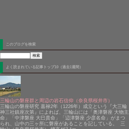
このブログを検索
よく読まれている記事トップ10（過去1週間）
三輪山の磐座群と周辺の岩石信仰（奈良県桜井市）
三輪山の磐座研究 嘉禄2年（1226年）成立という『大三輪
神三社鎮座次第』によれば、三輪山には「奥津磐座 大物主
命」「中津磐座 大巳貴命」「辺津磐座 少彦名命」がまつ
られ、山中の三ヶ所に磐座があることを記している。 三