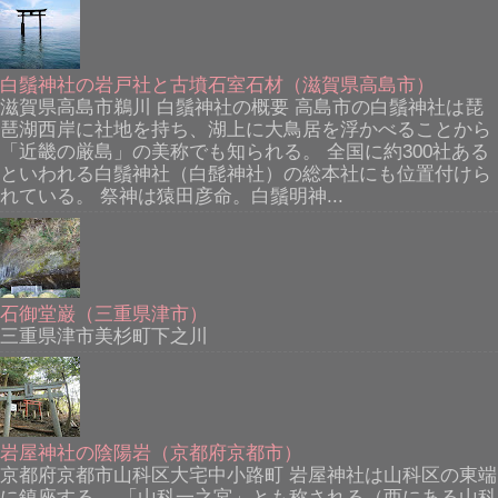
白鬚神社の岩戸社と古墳石室石材（滋賀県高島市）
滋賀県高島市鵜川 白鬚神社の概要 高島市の白鬚神社は琵
琶湖西岸に社地を持ち、湖上に大鳥居を浮かべることから
「近畿の厳島」の美称でも知られる。 全国に約300社ある
といわれる白鬚神社（白髭神社）の総本社にも位置付けら
れている。 祭神は猿田彦命。白鬚明神...
石御堂巌（三重県津市）
三重県津市美杉町下之川
岩屋神社の陰陽岩（京都府京都市）
京都府京都市山科区大宅中小路町 岩屋神社は山科区の東端
に鎮座する。 「山科一之宮」とも称される（西にある山科