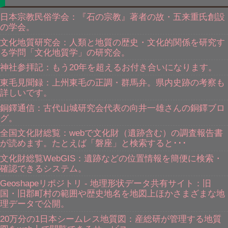
日本宗教民俗学会：『石の宗教』著者の故・五来重氏創設
の学会。
文化地質研究会：人類と地質の歴史・文化的関係を研究す
る学問「文化地質学」の研究会。
神社参拝記：もう20年を超えるお付き合いになります。
東毛見聞録：上州東毛の正調・群馬弁。県内史跡の考察も
詳しいです。
銅鐸通信：古代山城研究会代表の向井一雄さんの銅鐸ブロ
グ。
全国文化財総覧：webで文化財（遺跡含む）の調査報告書
が読めます。たとえば「磐座」と検索すると･･･
文化財総覧WebGIS：遺跡などの位置情報を簡便に検索・
確認できるシステム。
Geoshapeリポジトリ - 地理形状データ共有サイト：旧
国・旧郡町村の範囲や歴史地名を地図上ほかさまざまな地
理データで公開。
20万分の1日本シームレス地質図：産総研が管理する地質