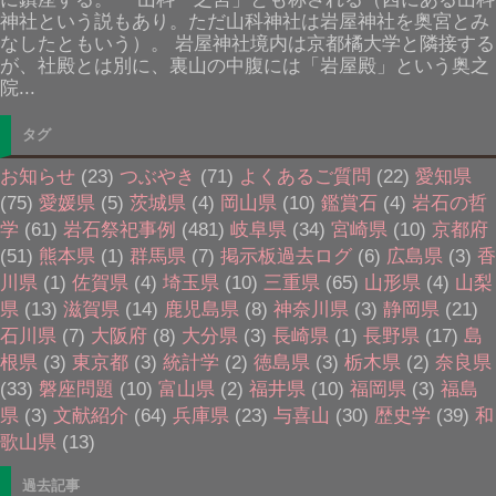
神社という説もあり。ただ山科神社は岩屋神社を奥宮とみ
なしたともいう）。 岩屋神社境内は京都橘大学と隣接する
が、社殿とは別に、裏山の中腹には「岩屋殿」という奥之
院...
タグ
お知らせ
(23)
つぶやき
(71)
よくあるご質問
(22)
愛知県
(75)
愛媛県
(5)
茨城県
(4)
岡山県
(10)
鑑賞石
(4)
岩石の哲
学
(61)
岩石祭祀事例
(481)
岐阜県
(34)
宮崎県
(10)
京都府
(51)
熊本県
(1)
群馬県
(7)
掲示板過去ログ
(6)
広島県
(3)
香
川県
(1)
佐賀県
(4)
埼玉県
(10)
三重県
(65)
山形県
(4)
山梨
県
(13)
滋賀県
(14)
鹿児島県
(8)
神奈川県
(3)
静岡県
(21)
石川県
(7)
大阪府
(8)
大分県
(3)
長崎県
(1)
長野県
(17)
島
根県
(3)
東京都
(3)
統計学
(2)
徳島県
(3)
栃木県
(2)
奈良県
(33)
磐座問題
(10)
富山県
(2)
福井県
(10)
福岡県
(3)
福島
県
(3)
文献紹介
(64)
兵庫県
(23)
与喜山
(30)
歴史学
(39)
和
歌山県
(13)
過去記事