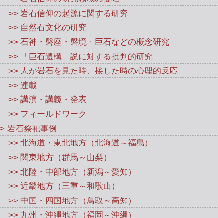
>> 岩石信仰の起源に関する研究
>> 自然石文化の研究
>> 石神・磐座・磐境・巨石などの概念研究
>> 「巨石遺構」説に対する批判的研究
>> 人が岩石を見た時、接した時の心理的反応
>> 連載
>> 講演・講義・発表
>> フィールドワーク
> 岩石祭祀事例
>> 北海道・東北地方（北海道～福島）
>> 関東地方（群馬～山梨）
>> 北陸・中部地方（新潟～愛知）
>> 近畿地方（三重～和歌山）
>> 中国・四国地方（鳥取～高知）
>> 九州・沖縄地方（福岡～沖縄）