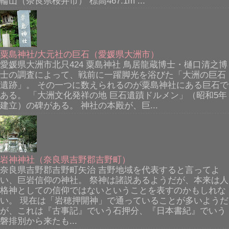
輪山（奈良県桜井市） 標高467.1m ...
粟島神社/大元社の巨石（愛媛県大洲市）
愛媛県大洲市北只424 粟島神社 鳥居龍蔵博士・樋口清之博
士の調査によって、戦前に一躍脚光を浴びた「大洲の巨石
遺跡」。 その一つに数えられるのが粟島神社にある巨石で
ある。 「大洲文化発祥の地 巨石遺蹟ドルメン」（昭和5年
建立）の碑がある。 神社の本殿が、巨...
岩神神社（奈良県吉野郡吉野町）
奈良県吉野郡吉野町矢治 吉野地域を代表すると言ってよ
い、巨岩信仰の神社。 祭神は諸説あるようだが、本来は人
格神としての信仰ではないということを表すのかもしれな
い。 現在は「岩穂押開神」で通っていることが多いようだ
が、これは『古事記』でいう石押分、『日本書紀』でいう
磐排別から来たも...