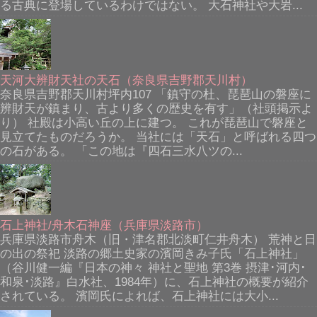
る古典に登場しているわけではない。 大石神社や大岩...
天河大辨財天社の天石（奈良県吉野郡天川村）
奈良県吉野郡天川村坪内107 「鎮守の杜、琵琶山の磐座に
辨財天が鎮まり、古より多くの歴史を有す」（社頭掲示よ
り） 社殿は小高い丘の上に建つ。 これが琵琶山で磐座と
見立てたものだろうか。 当社には「天石」と呼ばれる四つ
の石がある。 「この地は『四石三水八ツの...
石上神社/舟木石神座（兵庫県淡路市）
兵庫県淡路市舟木（旧・津名郡北淡町仁井舟木） 荒神と日
の出の祭祀 淡路の郷土史家の濱岡きみ子氏「石上神社」
（谷川健一編『日本の神々 神社と聖地 第3巻 摂津･河内･
和泉･淡路』白水社、1984年）に、石上神社の概要が紹介
されている。 濱岡氏によれば、石上神社には大小...