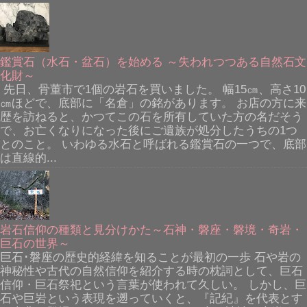
鑑賞石（水石・盆石）を始める ～失われつつある自然石文
化財～
先日、骨董市で1個の岩石を買いました。 幅15㎝、高さ10
㎝ほどで、底部に「名倉」の銘があります。 お店の方に来
歴を訪ねると、かつてこの石を所有していた方の名だそう
で、お亡くなりになった後にご遺族が処分したうちの1つ
とのこと。 いわゆる水石と呼ばれる鑑賞石の一つで、底部
は直線的...
岩石信仰の種類と見分けかた～石神・磐座・磐境・奇岩・
巨石の世界～
巨石･磐座の歴史的経緯を知ることが最初の一歩 石や岩の
神秘性や古代の自然信仰を紹介する時の枕詞として、巨石
信仰・巨石祭祀という言葉が使われて久しい。 しかし、巨
石や巨岩という表現を遡っていくと、『記紀』を代表とす