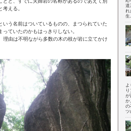
応
ことと、すでに夫婦岩の名称があるのであえて別
道
と考える。
れ
生.
という名前はついているものの、まつられていた
まっていたのかもはっきりしない。
は、理由は不明ながら多数の木の枝が岩に立てかけ
よ
り
が
か
の
ツの