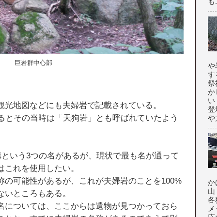
も.
巨岩群中心部
や
す
祭
か
い
観光地図などにも夫婦岩で記載されている。
登
よるとその当時は「天狗岩」とも呼ばれていたよう
や大
構という3つの名があるが、現状で最も名が通って
はこれを使用したい。
の可能性があるが、これが夫婦岩のことを100%
か
山
ないところもある。
各
名については、ここからは遺物が見つかっておら
メ