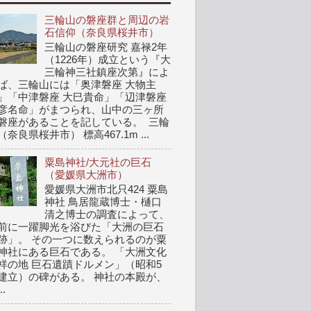
三輪山の磐座群と周辺の岩
石信仰（奈良県桜井市）
三輪山の磐座研究 嘉禄2年
（1226年）成立という『大
三輪神三社鎮座次第』によ
ば、三輪山には「奥津磐座 大物主
」「中津磐座 大巳貴命」「辺津磐座
彦名命」がまつられ、山中の三ヶ所
磐座があることを記している。 三輪
（奈良県桜井市） 標高467.1m ...
粟島神社/大元社の巨石
（愛媛県大洲市）
愛媛県大洲市北只424 粟島
神社 鳥居龍蔵博士・樋口
清之博士の調査によって、
前に一躍脚光を浴びた「大洲の巨石
跡」。 その一つに数えられるのが粟
神社にある巨石である。 「大洲文化
祥の地 巨石遺蹟ドルメン」（昭和5
建立）の碑がある。 神社の本殿が、
..