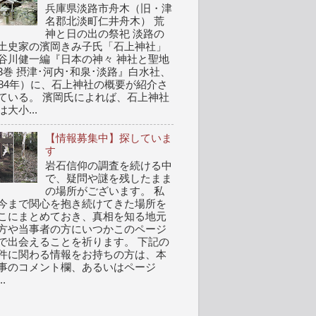
兵庫県淡路市舟木（旧・津
名郡北淡町仁井舟木） 荒
神と日の出の祭祀 淡路の
土史家の濱岡きみ子氏「石上神社」
谷川健一編『日本の神々 神社と聖地
3巻 摂津･河内･和泉･淡路』白水社、
984年）に、石上神社の概要が紹介さ
ている。 濱岡氏によれば、石上神社
は大小...
【情報募集中】探していま
す
岩石信仰の調査を続ける中
で、疑問や謎を残したまま
の場所がございます。 私
今まで関心を抱き続けてきた場所を
こにまとめておき、真相を知る地元
方や当事者の方にいつかこのページ
で出会えることを祈ります。 下記の
件に関わる情報をお持ちの方は、本
事のコメント欄、あるいはページ
..