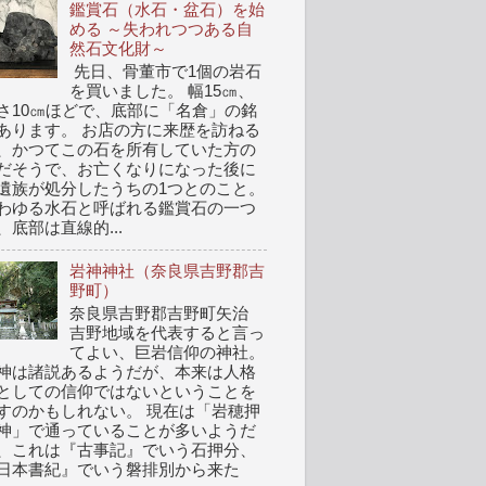
鑑賞石（水石・盆石）を始
める ～失われつつある自
然石文化財～
先日、骨董市で1個の岩石
を買いました。 幅15㎝、
さ10㎝ほどで、底部に「名倉」の銘
あります。 お店の方に来歴を訪ねる
、かつてこの石を所有していた方の
だそうで、お亡くなりになった後に
遺族が処分したうちの1つとのこと。
わゆる水石と呼ばれる鑑賞石の一つ
、底部は直線的...
岩神神社（奈良県吉野郡吉
野町）
奈良県吉野郡吉野町矢治
吉野地域を代表すると言っ
てよい、巨岩信仰の神社。
神は諸説あるようだが、本来は人格
としての信仰ではないということを
すのかもしれない。 現在は「岩穂押
神」で通っていることが多いようだ
、これは『古事記』でいう石押分、
日本書紀』でいう磐排別から来た