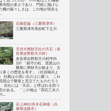
なく気づくのが、○○不動などの修験
系寺院の多さであり、門前に掲げら
た幟の賑々しさは、この地が現在も
..
石御堂巌（三重県津市）
三重県津市美杉町下之川
天河大辨財天社の天石（奈
良県吉野郡天川村）
奈良県吉野郡天川村坪内
107 「鎮守の杜、琵琶山の
磐座に辨財天が鎮まり、古
り多くの歴史を有す」（社頭掲示よ
） 社殿は小高い丘の上に建つ。 これ
琵琶山で磐座と見立てたものだろう
。 当社には「天石」と呼ばれる四つ
石がある。 「この地は『四石三水八
...
石上神社/舟木石神座（兵
庫県淡路市）