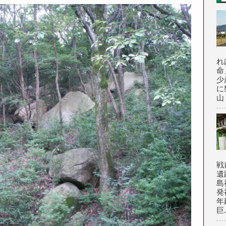
れ
命
少
に
山
戦
遺
島
発
年
巨.