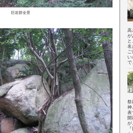
巨岩群全景
高
が
と
名
ご
い
で
祭
神
表
開
が
『