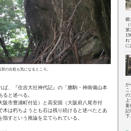
郷
（
第
1
れ
に
風習の出処も気になるところ。
が
れば、『住吉大社神代記』の「膽駒・神南備山本
こ
あると述べる。
の
上
大阪市豊浦町付近）と高安国（大阪府八尾市付
案
で木は朽ちようとも石は残り続けると述べたとあ
記
下.
を指すという推論を立てられている。