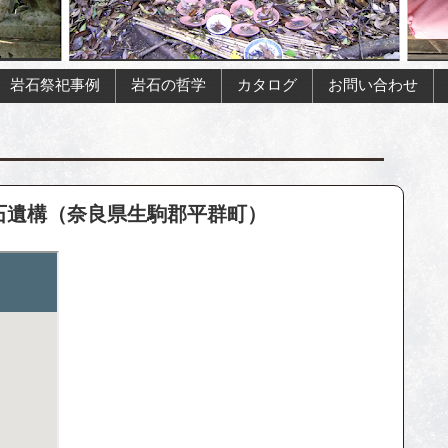
岩石祭祀事例
岩石の哲学
カタログ
お問い合わせ
巨石遺構（奈良県生駒郡平群町）