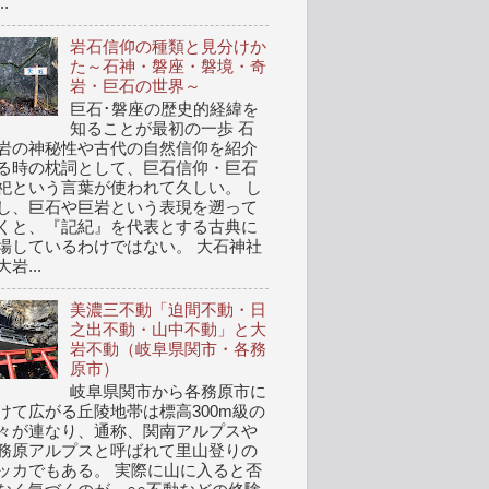
..
岩石信仰の種類と見分けか
た～石神・磐座・磐境・奇
岩・巨石の世界～
巨石･磐座の歴史的経緯を
知ることが最初の一歩 石
岩の神秘性や古代の自然信仰を紹介
る時の枕詞として、巨石信仰・巨石
祀という言葉が使われて久しい。 し
し、巨石や巨岩という表現を遡って
くと、『記紀』を代表とする古典に
場しているわけではない。 大石神社
岩...
美濃三不動「迫間不動・日
之出不動・山中不動」と大
岩不動（岐阜県関市・各務
原市）
岐阜県関市から各務原市に
けて広がる丘陵地帯は標高300m級の
々が連なり、通称、関南アルプスや
務原アルプスと呼ばれて里山登りの
ッカでもある。 実際に山に入ると否