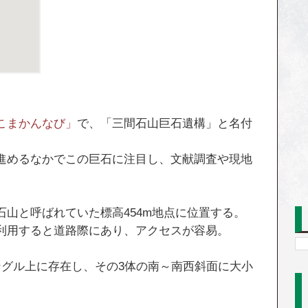
こまかんなび」
で、「三間石山巨石遺構」と名付
。
進めるなかでこの巨石に注目し、文献調査や現地
。
山と呼ばれていた標高454m地点に位置する。
利用すると道路際にあり、アクセスが容易。
ングル上に存在し、その3体の南～南西斜面に大小