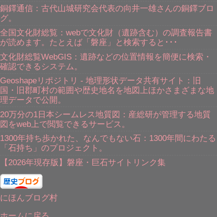
銅鐸通信：古代山城研究会代表の向井一雄さんの銅鐸ブロ
グ。
全国文化財総覧：webで文化財（遺跡含む）の調査報告書
が読めます。たとえば「磐座」と検索すると･･･
文化財総覧WebGIS：遺跡などの位置情報を簡便に検索・
確認できるシステム。
Geoshapeリポジトリ - 地理形状データ共有サイト：旧
国・旧郡町村の範囲や歴史地名を地図上ほかさまざまな地
理データで公開。
20万分の1日本シームレス地質図：産総研が管理する地質
図をweb上で閲覧できるサービス。
1300年持ち歩かれた、なんでもない石：1300年間にわたる
「石持ち」のプロジェクト。
【2026年現存版】磐座・巨石サイトリンク集
にほんブログ村
ホームに戻る