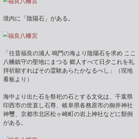
境内に「陰陽石」がある。
「往昔福良の浦人 鳴門の海より陰陽石を求め ここ
八幡鎮守の聖地にまつる 郷人すべて日夕これを礼
拝祈願すればその霊験あらたかなるべし」（現地
看板より）
海中より出た石を祭祀の石とする文化は、千葉県
印西市の世直し石尊、岐阜県各務原市の御井神社
神璽、京都市北区松ヶ崎町の岩上神社などに類例
がある。