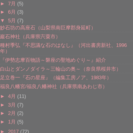
►
7月
(5)
►
6月
(3)
▼
5月
(7)
妙石坊の高座石（山梨県南巨摩郡身延町）
巖石神社（兵庫県宍粟市）
種村季弘『不思議な石のはなし』（河出書房新社、1996
年）
『伊勢志摩百物語～磐座の聖地めぐり～』紹介
白山とダンノダイラ～三輪山の奥～（奈良県桜井市）
足立巻一『石の星座』（編集工房ノア、1983年）
福良八幡宮/福良八幡神社（兵庫県南あわじ市）
►
4月
(11)
►
3月
(7)
►
2月
(2)
►
1月
(5)
►
2017
(72)