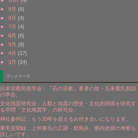
►
10月
(4)
►
9月
(6)
►
8月
(4)
►
7月
(4)
►
6月
(6)
►
5月
(9)
►
4月
(17)
►
3月
(24)
ブックマーク
日本宗教民俗学会：『石の宗教』著者の故・五来重氏創設
の学会。
文化地質研究会：人類と地質の歴史・文化的関係を研究す
る学問「文化地質学」の研究会。
神社参拝記：もう20年を超えるお付き合いになります。
東毛見聞録：上州東毛の正調・群馬弁。県内史跡の考察も
詳しいです。