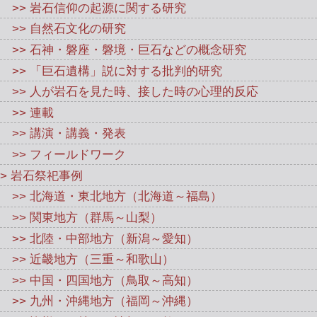
>> 岩石信仰の起源に関する研究
>> 自然石文化の研究
>> 石神・磐座・磐境・巨石などの概念研究
>> 「巨石遺構」説に対する批判的研究
>> 人が岩石を見た時、接した時の心理的反応
>> 連載
>> 講演・講義・発表
>> フィールドワーク
> 岩石祭祀事例
>> 北海道・東北地方（北海道～福島）
>> 関東地方（群馬～山梨）
>> 北陸・中部地方（新潟～愛知）
>> 近畿地方（三重～和歌山）
>> 中国・四国地方（鳥取～高知）
>> 九州・沖縄地方（福岡～沖縄）