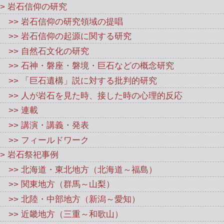
> 岩石信仰の研究
>> 岩石信仰の研究領域の提唱
>> 岩石信仰の起源に関する研究
>> 自然石文化の研究
>> 石神・磐座・磐境・巨石などの概念研究
>> 「巨石遺構」説に対する批判的研究
>> 人が岩石を見た時、接した時の心理的反応
>> 連載
>> 講演・講義・発表
>> フィールドワーク
> 岩石祭祀事例
>> 北海道・東北地方（北海道～福島）
>> 関東地方（群馬～山梨）
>> 北陸・中部地方（新潟～愛知）
>> 近畿地方（三重～和歌山）