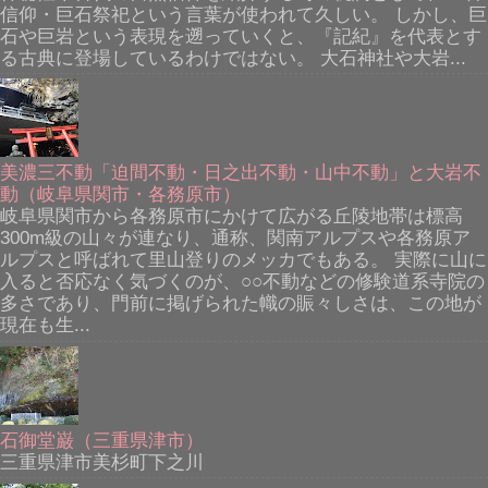
信仰・巨石祭祀という言葉が使われて久しい。 しかし、巨
石や巨岩という表現を遡っていくと、『記紀』を代表とす
る古典に登場しているわけではない。 大石神社や大岩...
美濃三不動「迫間不動・日之出不動・山中不動」と大岩不
動（岐阜県関市・各務原市）
岐阜県関市から各務原市にかけて広がる丘陵地帯は標高
300m級の山々が連なり、通称、関南アルプスや各務原ア
ルプスと呼ばれて里山登りのメッカでもある。 実際に山に
入ると否応なく気づくのが、○○不動などの修験道系寺院の
多さであり、門前に掲げられた幟の賑々しさは、この地が
現在も生...
石御堂巌（三重県津市）
三重県津市美杉町下之川