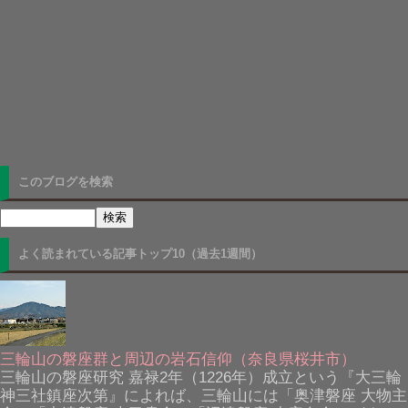
このブログを検索
よく読まれている記事トップ10（過去1週間）
三輪山の磐座群と周辺の岩石信仰（奈良県桜井市）
三輪山の磐座研究 嘉禄2年（1226年）成立という『大三輪
神三社鎮座次第』によれば、三輪山には「奥津磐座 大物主