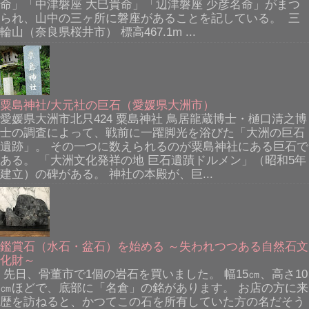
命」「中津磐座 大巳貴命」「辺津磐座 少彦名命」がまつ
られ、山中の三ヶ所に磐座があることを記している。 三
輪山（奈良県桜井市） 標高467.1m ...
粟島神社/大元社の巨石（愛媛県大洲市）
愛媛県大洲市北只424 粟島神社 鳥居龍蔵博士・樋口清之博
士の調査によって、戦前に一躍脚光を浴びた「大洲の巨石
遺跡」。 その一つに数えられるのが粟島神社にある巨石で
ある。 「大洲文化発祥の地 巨石遺蹟ドルメン」（昭和5年
建立）の碑がある。 神社の本殿が、巨...
鑑賞石（水石・盆石）を始める ～失われつつある自然石文
化財～
先日、骨董市で1個の岩石を買いました。 幅15㎝、高さ10
㎝ほどで、底部に「名倉」の銘があります。 お店の方に来
歴を訪ねると、かつてこの石を所有していた方の名だそう