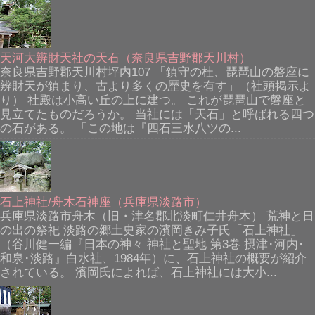
天河大辨財天社の天石（奈良県吉野郡天川村）
奈良県吉野郡天川村坪内107 「鎮守の杜、琵琶山の磐座に
辨財天が鎮まり、古より多くの歴史を有す」（社頭掲示よ
り） 社殿は小高い丘の上に建つ。 これが琵琶山で磐座と
見立てたものだろうか。 当社には「天石」と呼ばれる四つ
の石がある。 「この地は『四石三水八ツの...
石上神社/舟木石神座（兵庫県淡路市）
兵庫県淡路市舟木（旧・津名郡北淡町仁井舟木） 荒神と日
の出の祭祀 淡路の郷土史家の濱岡きみ子氏「石上神社」
（谷川健一編『日本の神々 神社と聖地 第3巻 摂津･河内･
和泉･淡路』白水社、1984年）に、石上神社の概要が紹介
されている。 濱岡氏によれば、石上神社には大小...