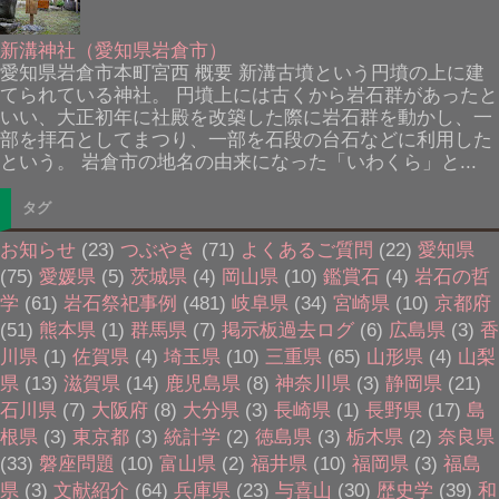
新溝神社（愛知県岩倉市）
愛知県岩倉市本町宮西 概要 新溝古墳という円墳の上に建
てられている神社。 円墳上には古くから岩石群があったと
いい、大正初年に社殿を改築した際に岩石群を動かし、一
部を拝石としてまつり、一部を石段の台石などに利用した
という。 岩倉市の地名の由来になった「いわくら」と...
タグ
お知らせ
(23)
つぶやき
(71)
よくあるご質問
(22)
愛知県
(75)
愛媛県
(5)
茨城県
(4)
岡山県
(10)
鑑賞石
(4)
岩石の哲
学
(61)
岩石祭祀事例
(481)
岐阜県
(34)
宮崎県
(10)
京都府
(51)
熊本県
(1)
群馬県
(7)
掲示板過去ログ
(6)
広島県
(3)
香
川県
(1)
佐賀県
(4)
埼玉県
(10)
三重県
(65)
山形県
(4)
山梨
県
(13)
滋賀県
(14)
鹿児島県
(8)
神奈川県
(3)
静岡県
(21)
石川県
(7)
大阪府
(8)
大分県
(3)
長崎県
(1)
長野県
(17)
島
根県
(3)
東京都
(3)
統計学
(2)
徳島県
(3)
栃木県
(2)
奈良県
(33)
磐座問題
(10)
富山県
(2)
福井県
(10)
福岡県
(3)
福島
県
(3)
文献紹介
(64)
兵庫県
(23)
与喜山
(30)
歴史学
(39)
和