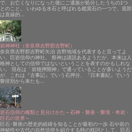
で、お亡くなりになった後にご遺族が処分したうちの1つ
とのこと。 いわゆる水石と呼ばれる鑑賞石の一つで、底部
は直線的...
岩神神社（奈良県吉野郡吉野町）
奈良県吉野郡吉野町矢治 吉野地域を代表すると言ってよ
い、巨岩信仰の神社。 祭神は諸説あるようだが、本来は人
格神としての信仰ではないということを表すのかもしれな
い。 現在は「岩穂押開神」で通っていることが多いようだ
が、これは『古事記』でいう石押分、『日本書紀』でいう
磐排別から来たも...
岩石信仰の種類と見分けかた～石神・磐座・磐境・奇岩・
巨石の世界～
巨石･磐座の歴史的経緯を知ることが最初の一歩 石や岩の
神秘性や古代の自然信仰を紹介する時の枕詞として、巨石