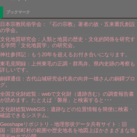
ブックマーク
日本宗教民俗学会：『石の宗教』著者の故・五来重氏創設
の学会。
文化地質研究会：人類と地質の歴史・文化的関係を研究す
る学問「文化地質学」の研究会。
神社参拝記：もう20年を超えるお付き合いになります。
東毛見聞録：上州東毛の正調・群馬弁。県内史跡の考察も
詳しいです。
銅鐸通信：古代山城研究会代表の向井一雄さんの銅鐸ブロ
グ。
全国文化財総覧：webで文化財（遺跡含む）の調査報告書
が読めます。たとえば「磐座」と検索すると･･･
文化財総覧WebGIS：遺跡などの位置情報を簡便に検索・
確認できるシステム。
Geoshapeリポジトリ - 地理形状データ共有サイト：旧
国・旧郡町村の範囲や歴史地名を地図上ほかさまざまな地
理データで公開。