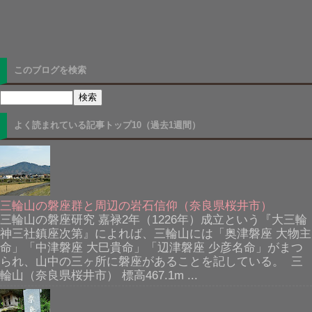
このブログを検索
よく読まれている記事トップ10（過去1週間）
三輪山の磐座群と周辺の岩石信仰（奈良県桜井市）
三輪山の磐座研究 嘉禄2年（1226年）成立という『大三輪
神三社鎮座次第』によれば、三輪山には「奥津磐座 大物主
命」「中津磐座 大巳貴命」「辺津磐座 少彦名命」がまつ
られ、山中の三ヶ所に磐座があることを記している。 三
輪山（奈良県桜井市） 標高467.1m ...