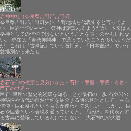
岩神神社（奈良県吉野郡吉野町）
奈良県吉野郡吉野町矢治 吉野地域を代表すると言ってよ
い、巨岩信仰の神社。 祭神は諸説あるようだが、本来は人
格神としての信仰ではないということを表すのかもしれな
い。 現在は「岩穂押開神」で通っていることが多いようだ
が、これは『古事記』でいう石押分、『日本書紀』でいう
磐排別から来たも...
岩石信仰の種類と見分けかた～石神・磐座・磐境・奇岩・
巨石の世界～
巨石･磐座の歴史的経緯を知ることが最初の一歩 石や岩の
神秘性や古代の自然信仰を紹介する時の枕詞として、巨石
信仰・巨石祭祀という言葉が使われて久しい。 しかし、巨
石や巨岩という表現を遡っていくと、『記紀』を代表とす
る古典に登場しているわけではない。 大石神社や大岩...