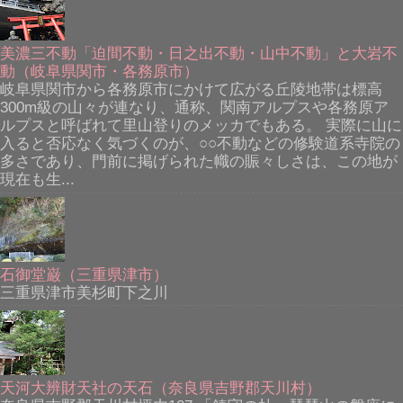
美濃三不動「迫間不動・日之出不動・山中不動」と大岩不
動（岐阜県関市・各務原市）
岐阜県関市から各務原市にかけて広がる丘陵地帯は標高
300m級の山々が連なり、通称、関南アルプスや各務原ア
ルプスと呼ばれて里山登りのメッカでもある。 実際に山に
入ると否応なく気づくのが、○○不動などの修験道系寺院の
多さであり、門前に掲げられた幟の賑々しさは、この地が
現在も生...
石御堂巌（三重県津市）
三重県津市美杉町下之川
天河大辨財天社の天石（奈良県吉野郡天川村）