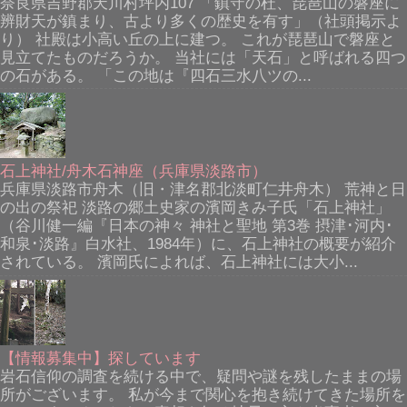
奈良県吉野郡天川村坪内107 「鎮守の杜、琵琶山の磐座に
辨財天が鎮まり、古より多くの歴史を有す」（社頭掲示よ
り） 社殿は小高い丘の上に建つ。 これが琵琶山で磐座と
見立てたものだろうか。 当社には「天石」と呼ばれる四つ
の石がある。 「この地は『四石三水八ツの...
石上神社/舟木石神座（兵庫県淡路市）
兵庫県淡路市舟木（旧・津名郡北淡町仁井舟木） 荒神と日
の出の祭祀 淡路の郷土史家の濱岡きみ子氏「石上神社」
（谷川健一編『日本の神々 神社と聖地 第3巻 摂津･河内･
和泉･淡路』白水社、1984年）に、石上神社の概要が紹介
されている。 濱岡氏によれば、石上神社には大小...
【情報募集中】探しています
岩石信仰の調査を続ける中で、疑問や謎を残したままの場
所がございます。 私が今まで関心を抱き続けてきた場所を