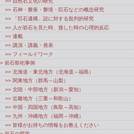
>> 自然石文化の研究
>> 石神・磐座・磐境・巨石などの概念研究
>> 「巨石遺構」説に対する批判的研究
>> 人が岩石を見た時、接した時の心理的反応
>> 連載
>> 講演・講義・発表
>> フィールドワーク
> 岩石祭祀事例
>> 北海道・東北地方（北海道～福島）
>> 関東地方（群馬～山梨）
>> 北陸・中部地方（新潟～愛知）
>> 近畿地方（三重～和歌山）
>> 中国・四国地方（鳥取～高知）
>> 九州・沖縄地方（福岡～沖縄）
>> 皆様がお持ちの情報をお教えください
> 岩石の哲学