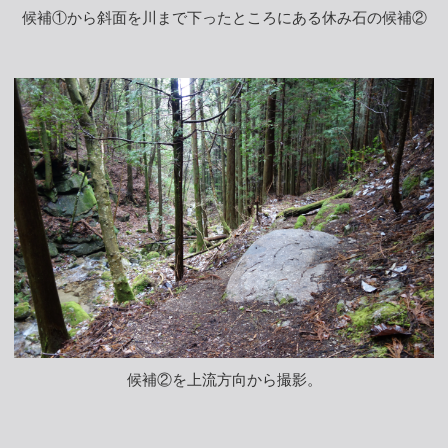
候補①から斜面を川まで下ったところにある休み石の候補②
候補②を上流方向から撮影。