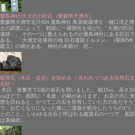
粟島神社/大元社の巨石（愛媛県大洲市）
愛媛県大洲市北只424 粟島神社 鳥居龍蔵博士・樋口清之博
士の調査によって、戦前に一躍脚光を浴びた「大洲の巨石
遺跡」。 その一つに数えられるのが粟島神社にある巨石で
ある。 「大洲文化発祥の地 巨石遺蹟ドルメン」（昭和5年
建立）の碑がある。 神社の本殿が、巨...
鑑賞石（水石・盆石）を始める ～失われつつある自然石文
化財～
先日、骨董市で1個の岩石を買いました。 幅15㎝、高さ10
㎝ほどで、底部に「名倉」の銘があります。 お店の方に来
歴を訪ねると、かつてこの石を所有していた方の名だそう
で、お亡くなりになった後にご遺族が処分したうちの1つ
とのこと。 いわゆる水石と呼ばれる鑑賞石の一つで、底部
は直線的...