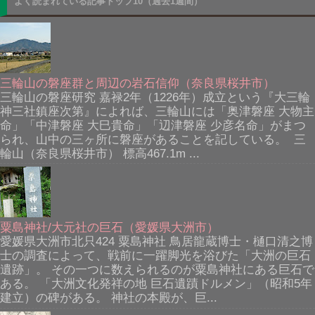
よく読まれている記事トップ10（過去1週間）
三輪山の磐座群と周辺の岩石信仰（奈良県桜井市）
三輪山の磐座研究 嘉禄2年（1226年）成立という『大三輪
神三社鎮座次第』によれば、三輪山には「奥津磐座 大物主
命」「中津磐座 大巳貴命」「辺津磐座 少彦名命」がまつ
られ、山中の三ヶ所に磐座があることを記している。 三
輪山（奈良県桜井市） 標高467.1m ...
粟島神社/大元社の巨石（愛媛県大洲市）
愛媛県大洲市北只424 粟島神社 鳥居龍蔵博士・樋口清之博
士の調査によって、戦前に一躍脚光を浴びた「大洲の巨石
遺跡」。 その一つに数えられるのが粟島神社にある巨石で
ある。 「大洲文化発祥の地 巨石遺蹟ドルメン」（昭和5年
建立）の碑がある。 神社の本殿が、巨...