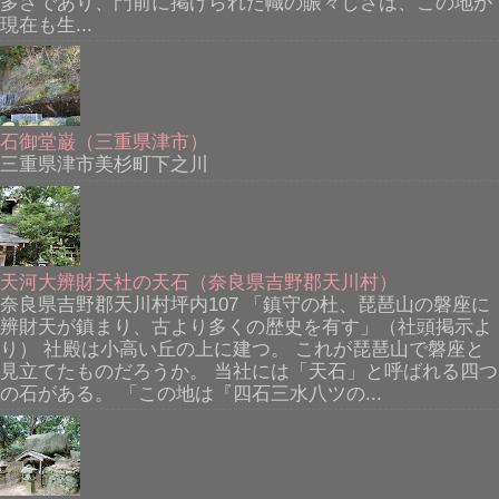
多さであり、門前に掲げられた幟の賑々しさは、この地が
現在も生...
石御堂巌（三重県津市）
三重県津市美杉町下之川
天河大辨財天社の天石（奈良県吉野郡天川村）
奈良県吉野郡天川村坪内107 「鎮守の杜、琵琶山の磐座に
辨財天が鎮まり、古より多くの歴史を有す」（社頭掲示よ
り） 社殿は小高い丘の上に建つ。 これが琵琶山で磐座と
見立てたものだろうか。 当社には「天石」と呼ばれる四つ
の石がある。 「この地は『四石三水八ツの...