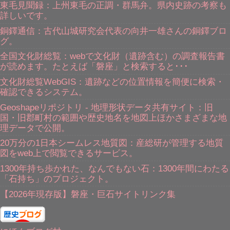
東毛見聞録：上州東毛の正調・群馬弁。県内史跡の考察も
詳しいです。
銅鐸通信：古代山城研究会代表の向井一雄さんの銅鐸ブロ
グ。
全国文化財総覧：webで文化財（遺跡含む）の調査報告書
が読めます。たとえば「磐座」と検索すると･･･
文化財総覧WebGIS：遺跡などの位置情報を簡便に検索・
確認できるシステム。
Geoshapeリポジトリ - 地理形状データ共有サイト：旧
国・旧郡町村の範囲や歴史地名を地図上ほかさまざまな地
理データで公開。
20万分の1日本シームレス地質図：産総研が管理する地質
図をweb上で閲覧できるサービス。
1300年持ち歩かれた、なんでもない石：1300年間にわたる
「石持ち」のプロジェクト。
【2026年現存版】磐座・巨石サイトリンク集