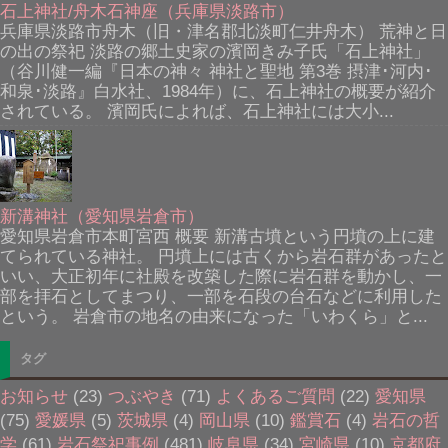
石上神社/舟木石神座（兵庫県淡路市）
兵庫県淡路市舟木（旧・津名郡北淡町仁井舟木） 荒神と日
の出の祭祀 淡路の郷土史家の濱岡きみ子氏「石上神社」
（谷川健一編『日本の神々 神社と聖地 第3巻 摂津･河内･
和泉･淡路』白水社、1984年）に、石上神社の概要が紹介
されている。 濱岡氏によれば、石上神社には大小...
新溝神社（愛知県岩倉市）
愛知県岩倉市本町宮西 概要 新溝古墳という円墳の上に建
てられている神社。 円墳上には古くから岩石群があったと
いい、大正初年に社殿を改築した際に岩石群を動かし、一
部を拝石としてまつり、一部を石段の台石などに利用した
という。 岩倉市の地名の由来になった「いわくら」と...
タグ
お知らせ
(23)
つぶやき
(71)
よくあるご質問
(22)
愛知県
(75)
愛媛県
(5)
茨城県
(4)
岡山県
(10)
鑑賞石
(4)
岩石の哲
学
(61)
岩石祭祀事例
(481)
岐阜県
(34)
宮崎県
(10)
京都府