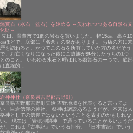
鑑賞石（水石・盆石）を始める ～失われつつある自然石文
化財～
先日、骨董市で1個の岩石を買いました。 幅15㎝、高さ10
㎝ほどで、底部に「名倉」の銘があります。 お店の方に来
歴を訪ねると、かつてこの石を所有していた方の名だそう
で、お亡くなりになった後にご遺族が処分したうちの1つ
とのこと。 いわゆる水石と呼ばれる鑑賞石の一つで、底部
は直線的...
岩神神社（奈良県吉野郡吉野町）
奈良県吉野郡吉野町矢治 吉野地域を代表すると言ってよ
い、巨岩信仰の神社。 祭神は諸説あるようだが、本来は人
格神としての信仰ではないということを表すのかもしれな
い。 現在は「岩穂押開神」で通っていることが多いようだ
が、これは『古事記』でいう石押分、『日本書紀』でいう
磐排別から来たも...