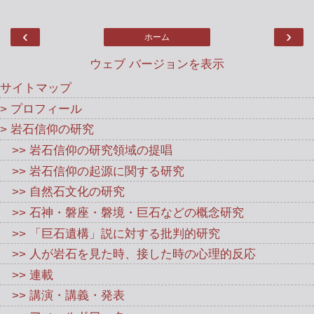
‹
›
ホーム
ウェブ バージョンを表示
サイトマップ
> プロフィール
> 岩石信仰の研究
>> 岩石信仰の研究領域の提唱
>> 岩石信仰の起源に関する研究
>> 自然石文化の研究
>> 石神・磐座・磐境・巨石などの概念研究
>> 「巨石遺構」説に対する批判的研究
>> 人が岩石を見た時、接した時の心理的反応
>> 連載
>> 講演・講義・発表