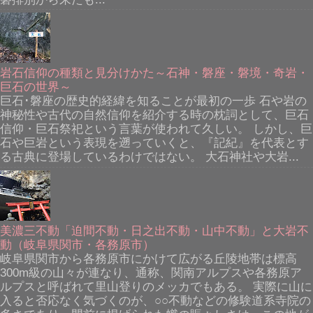
岩石信仰の種類と見分けかた～石神・磐座・磐境・奇岩・
巨石の世界～
巨石･磐座の歴史的経緯を知ることが最初の一歩 石や岩の
神秘性や古代の自然信仰を紹介する時の枕詞として、巨石
信仰・巨石祭祀という言葉が使われて久しい。 しかし、巨
石や巨岩という表現を遡っていくと、『記紀』を代表とす
る古典に登場しているわけではない。 大石神社や大岩...
美濃三不動「迫間不動・日之出不動・山中不動」と大岩不
動（岐阜県関市・各務原市）
岐阜県関市から各務原市にかけて広がる丘陵地帯は標高
300m級の山々が連なり、通称、関南アルプスや各務原ア
ルプスと呼ばれて里山登りのメッカでもある。 実際に山に
入ると否応なく気づくのが、○○不動などの修験道系寺院の